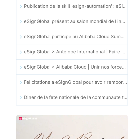
Publication de la skill 'esign-automation' : eSignGlobal permet a OpenClaw d'automatiser les signatures electroniques
eSignGlobal présent au salon mondial de l'innovation GIS 2025
eSignGlobal participe au Alibaba Cloud Summit 2025 a Hong Kong pour faire progresser l'innovation cloud portee par l'IA et la confiance numerique
eSignGlobal × Antelope International | Faire progresser des flux de travail numeriques securises et guides par l'IA
eSignGlobal × Alibaba Cloud | Unir nos forces pour renforcer la confiance numerique mondiale dans la fintech
Felicitations a eSignGlobal pour avoir remporte le prix CAHK STAR 2025
Diner de la fete nationale de la communaute technologique et de l’innovation de Hong Kong