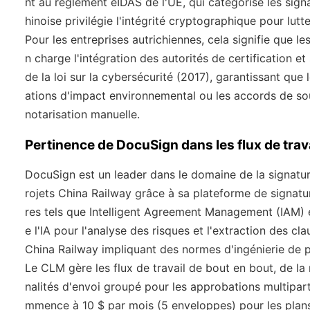
nt au règlement eIDAS de l'UE, qui catégorise les signa
hinoise privilégie l'intégrité cryptographique pour lutt
Pour les entreprises autrichiennes, cela signifie que 
n charge l'intégration des autorités de certification 
de la loi sur la cybersécurité (2017), garantissant que
ations d'impact environnemental ou les accords de sous
notarisation manuelle.
Pertinence de DocuSign dans les flux de trava
DocuSign est un leader dans le domaine de la signatur
rojets China Railway grâce à sa plateforme de signatu
res tels que Intelligent Agreement Management (IAM) e
e l'IA pour l'analyse des risques et l'extraction des c
China Railway impliquant des normes d'ingénierie de p
Le CLM gère les flux de travail de bout en bout, de la
nalités d'envoi groupé pour les approbations multiparti
mmence à 10 $ par mois (5 enveloppes) pour les plans 