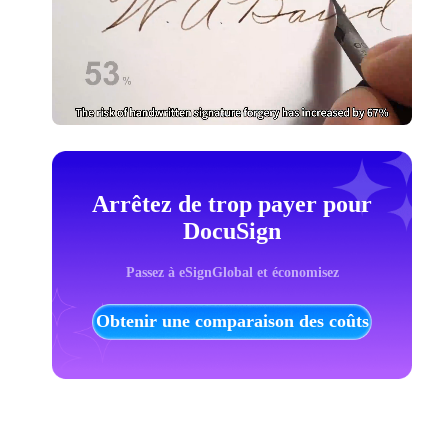
Arrêtez de trop payer pour
DocuSign
Passez à eSignGlobal et économisez
Obtenir une comparaison des coûts