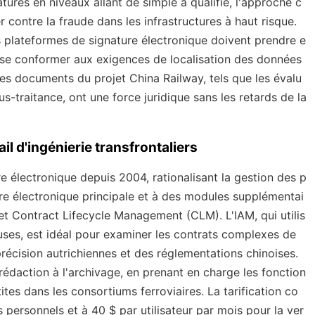
tures en niveaux allant de simple à qualifié, l'approche c
er contre la fraude dans les infrastructures à haut risque.
les plateformes de signature électronique doivent prendre e
et se conformer aux exigences de localisation des données
 les documents du projet China Railway, tels que les évalu
-traitance, ont une force juridique sans les retards de la
il d'ingénierie transfrontaliers
e électronique depuis 2004, rationalisant la gestion des p
re électronique principale et à des modules supplémentai
t Contract Lifecycle Management (CLM). L'IAM, qui utilis
lauses, est idéal pour examiner les contrats complexes de
récision autrichiennes et des réglementations chinoises.
 rédaction à l'archivage, en prenant en charge les fonction
tes dans les consortiums ferroviaires. La tarification co
personnels et à 40 $ par utilisateur par mois pour la ver