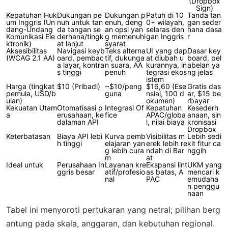
(Dropbox
Sign)
Kepatuhan Huk
Dukungan pe
Dukungan p
Patuh di 10
Tanda tan
um Inggris (Un
nuh untuk tan
enuh, deng
0+ wilayah,
gan seder
dang-Undang
da tangan se
an opsi yan
selaras den
hana dasa
Komunikasi Ele
derhana/tingk
g memenuhi
gan Inggris
r
ktronik)
at lanjut
syarat
Aksesibilitas
Navigasi keyb
Teks alterna
UI yang dap
Dasar key
(WCAG 2.1 AA)
oard, pembac
tif, dukunga
at diubah u
board, pel
a layar, kontra
n suara, AA
kurannya, in
abelan ya
s tinggi
penuh
tegrasi ekos
ng jelas
istem
Harga (tingkat
$10 (Pribadi)
~$10/peng
$16,60 (Ese
Gratis das
pemula, USD/b
guna
nsial, 100 d
ar, $15 be
ulan)
okumen)
rbayar
Kekuatan Utam
Otomatisasi p
Integrasi Of
Kepatuhan
Kesederh
a
erusahaan, ke
fice
APAC/globa
anaan, sin
dalaman API
l, nilai biaya
kronisasi
Dropbox
Keterbatasan
Biaya API lebi
Kurva pemb
Visibilitas m
Lebih sedi
h tinggi
elajaran yan
erek lebih re
kit fitur ca
g lebih cura
ndah di Bar
nggih
m
at
Ideal untuk
Perusahaan In
Layanan kre
Ekspansi lint
UKM yang
ggris besar
atif/profesio
as batas, A
mencari k
nal
PAC
emudaha
n penggu
naan
Tabel ini menyoroti pertukaran yang netral; pilihan berg
antung pada skala, anggaran, dan kebutuhan regional.