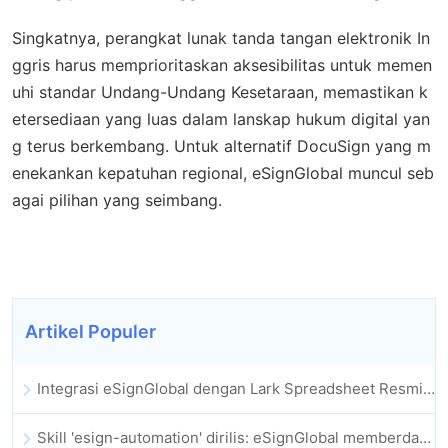
Singkatnya, perangkat lunak tanda tangan elektronik In
ggris harus memprioritaskan aksesibilitas untuk memen
uhi standar Undang-Undang Kesetaraan, memastikan k
etersediaan yang luas dalam lanskap hukum digital yan
g terus berkembang. Untuk alternatif DocuSign yang m
enekankan kepatuhan regional, eSignGlobal muncul seb
agai pilihan yang seimbang.
Artikel Populer
Integrasi eSignGlobal dengan Lark Spreadsheet Resmi Diluncurkan: Otomatisasi Penuh Penandatanganan dan Pengarsipan Kontrak Elektronik
Skill 'esign-automation' dirilis: eSignGlobal memberdayakan OpenClaw dengan tanda tangan elektronik otomatis