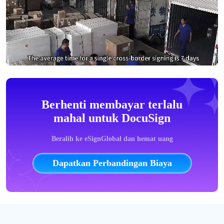
Berhenti membayar terlalu
mahal untuk DocuSign
Beralih ke eSignGlobal dan hemat uang
Dapatkan Perbandingan Biaya