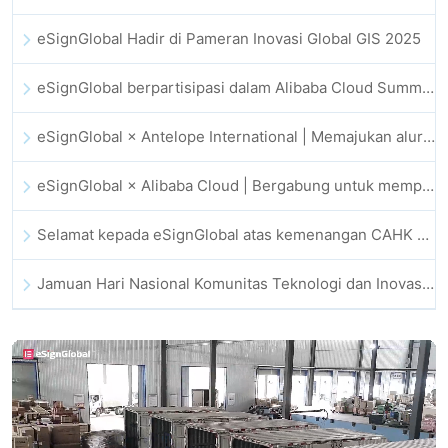
eSignGlobal Hadir di Pameran Inovasi Global GIS 2025
eSignGlobal berpartisipasi dalam Alibaba Cloud Summit 2025 Hong Kong, mendorong inovasi cloud berbasis AI dan kepercayaan digital
eSignGlobal × Antelope International | Memajukan alur kerja digital yang aman dan didorong AI
eSignGlobal × Alibaba Cloud | Bergabung untuk memperkuat kepercayaan digital global bagi fintech
Selamat kepada eSignGlobal atas kemenangan CAHK STAR Award 2025
Jamuan Hari Nasional Komunitas Teknologi dan Inovasi Hong Kong