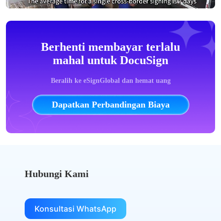
Berhenti membayar terlalu
mahal untuk DocuSign
Beralih ke eSignGlobal dan hemat uang
Dapatkan Perbandingan Biaya
Hubungi Kami
Konsultasi WhatsApp