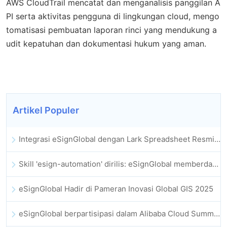
AWS CloudTrail mencatat dan menganalisis panggilan A
PI serta aktivitas pengguna di lingkungan cloud, mengo
tomatisasi pembuatan laporan rinci yang mendukung a
udit kepatuhan dan dokumentasi hukum yang aman.
Artikel Populer
Integrasi eSignGlobal dengan Lark Spreadsheet Resmi Diluncurkan: Otomatisasi Penuh Penandatanganan dan Pengarsipan Kontrak Elektronik
Skill 'esign-automation' dirilis: eSignGlobal memberdayakan OpenClaw dengan tanda tangan elektronik otomatis
eSignGlobal Hadir di Pameran Inovasi Global GIS 2025
eSignGlobal berpartisipasi dalam Alibaba Cloud Summit 2025 Hong Kong, mendorong inovasi cloud berbasis AI dan kepercayaan digital