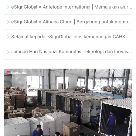
eSignGlobal × Antelope International | Memajukan alur kerja digital yang aman dan didorong AI
eSignGlobal × Alibaba Cloud | Bergabung untuk memperkuat kepercayaan digital global bagi fintech
Selamat kepada eSignGlobal atas kemenangan CAHK STAR Award 2025
Jamuan Hari Nasional Komunitas Teknologi dan Inovasi Hong Kong