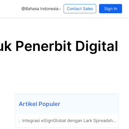
Bahasa Indonesia
Contact Sales
Sign In
k Penerbit Digital
Artikel Populer
Integrasi eSignGlobal dengan Lark Spreadsheet Resmi Diluncurkan: Otomatisasi Penuh Penandatanganan dan Pengarsipan Kontrak Elektronik