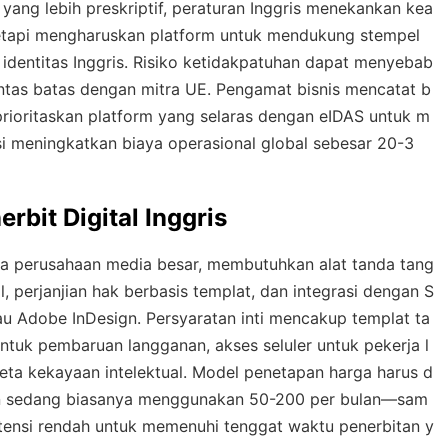
yang lebih preskriptif, peraturan Inggris menekankan kea
s tetapi mengharuskan platform untuk mendukung stempel
identitas Inggris. Risiko ketidakpatuhan dapat menyebab
lintas batas dengan mitra UE. Pengamat bisnis mencatat b
prioritaskan platform yang selaras dengan eIDAS untuk m
si meningkatkan biaya operasional global sebesar 20-3
rbit Digital Inggris
ngga perusahaan media besar, membutuhkan alat tanda tang
, perjanjian hak berbasis templat, dan integrasi dengan S
u Adobe InDesign. Persyaratan inti mencakup templat ta
untuk pembaruan langganan, akses seluler untuk pekerja l
keta kekayaan intelektual. Model penetapan harga harus d
n sedang biasanya menggunakan 50-200 per bulan—sam
atensi rendah untuk memenuhi tenggat waktu penerbitan y