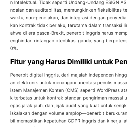
n Intelektual. Tidak seperti Undang-Undang ESIGN AS 
ndalan dan auditabilitas, memungkinkan fleksibilita
waktu, non-penolakan, dan integrasi dengan penyedia 
kan kontrak tidak berlaku, terutama dalam transaksi 
ahwa di era pasca-Brexit, penerbit Inggris harus mem
enghindari rintangan otentikasi ganda, yang berpoten
0%.
Fitur yang Harus Dimiliki untuk Pene
Penerbit digital Inggris, dari majalah independen hi
an elektronik untuk menangani orientasi penulis massal
istem Manajemen Konten (CMS) seperti WordPress ata
k terbatas untuk kontrak standar, pengiriman massal 
epas jarak jauh, dan jejak audit yang kuat untuk seng
iskalakan dengan volume amplop—penerbit berukura
bil memastikan kepatuhan GDPR Inggris dan kinerja l