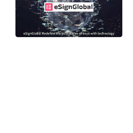
Berhenti membayar
terlalu mahal untuk
DocuSign
Beralih ke eSignGlobal dan hemat uang
Dapatkan Perbandingan Biaya