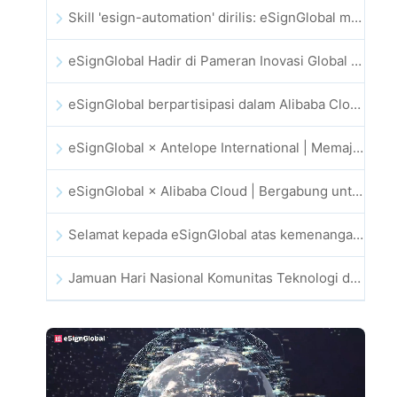
Skill 'esign-automation' dirilis: eSignGlobal memberdayakan OpenClaw dengan tanda tangan elektronik otomatis
eSignGlobal Hadir di Pameran Inovasi Global GIS 2025
eSignGlobal berpartisipasi dalam Alibaba Cloud Summit 2025 Hong Kong, mendorong inovasi cloud berbasis AI dan kepercayaan digital
eSignGlobal × Antelope International | Memajukan alur kerja digital yang aman dan didorong AI
eSignGlobal × Alibaba Cloud | Bergabung untuk memperkuat kepercayaan digital global bagi fintech
Selamat kepada eSignGlobal atas kemenangan CAHK STAR Award 2025
Jamuan Hari Nasional Komunitas Teknologi dan Inovasi Hong Kong