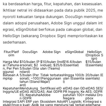
ka berdasarkan harga, fitur, kepatuhan, dan kesesuaian.
Ikhtisar netral ini didasarkan pada data publik 2025, me
nyoroti kekuatan tanpa dukungan. DocuSign memimpin
dalam adopsi perusahaan, Adobe Sign unggul dalam int
egrasi, eSignGlobal berfokus pada cakupan global, dan
HelloSign (sekarang Dropbox Sign) memprioritaskan ke
sederhanaan.
Fitur/Platf
DocuSign
Adobe Sign
eSignGlobal
HelloSign
orm
(Dropbox S
ign)
Harga Mul
$10/bulan (P
$10/bulan (Ind
$16.6/bulan
$15/bulan
ai (Tahuna
ersonal); $2
ividual); $25/b
(Essential)
(Essentials)
n, Per Pen
5/bulan (Sta
ulan (Teams)
gguna)
ndard)
Batasan A
5/bulan (Per
Tidak terbatas
Hingga 100/b
20/bulan (E
mplop
sonal); ~100/
(Penggunaan
ulan (Essentia
ssentials)
tahun (Stand
Wajar)
l)
ard)
Kepatuhan
Mendukung
Sertifikasi eID
eIDAS dan GD
eIDAS SES/
Inggris/UE
eIDAS AES/Q
AS; Alat GDPR
PR Inggris; Ke
AES; GDPR
ES; Kepatuha
Adobe
patuhan 100+
melalui Dro
n GDPR
Negara
pbox
Integrasi S
API ERP yan
Ekosistem Ado
API Logistik; K
Integrasi s
eluler/Inve
g kuat; Aplik
be yang mend
ursi tak terbat
ederhana;