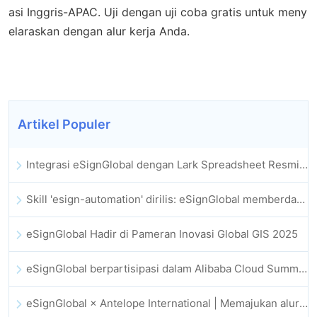
asi Inggris-APAC. Uji dengan uji coba gratis untuk meny
elaraskan dengan alur kerja Anda.
Artikel Populer
Integrasi eSignGlobal dengan Lark Spreadsheet Resmi Diluncurkan: Otomatisasi Penuh Penandatanganan dan Pengarsipan Kontrak Elektronik
Skill 'esign-automation' dirilis: eSignGlobal memberdayakan OpenClaw dengan tanda tangan elektronik otomatis
eSignGlobal Hadir di Pameran Inovasi Global GIS 2025
eSignGlobal berpartisipasi dalam Alibaba Cloud Summit 2025 Hong Kong, mendorong inovasi cloud berbasis AI dan kepercayaan digital
eSignGlobal × Antelope International | Memajukan alur kerja digital yang aman dan didorong AI