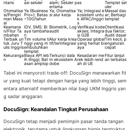
ntaris
asi seluler
alam; Seluler p
as
Templat sel
ertama
uler
Otomatisa
Ya (Business
Ya; Otomatisa
Ya; Integrasi e
Massal das
si/Pengiri
Pro+); Batas
si alur kerja
kosistem untu
ar; Berbagi
man Mass
~100/tahun
k APAC/Inggri
templat
al
s
Keamana
IDV, SMS; Bi
Biometrik, Log
Verifikasi kode
Otentikasi
n/Fitur Ta
aya tambaha
audit
akses; Integra
dua faktor;
mbahan
n
si G2B
Audit dasar
Terbaik un
Tim volume ti
Alur kerja krea
Operasi global
Tim kecil, p
tuk Juru T
nggi yang m
tif/terintegrasi
yang hemat bi
engaturan
ulis Inggris
embutuhkan
aya
cepat
templat
Kekuranga
Biaya API leb
Terkunci dala
Kesadaran me
Fitur lanjut
n
ih tinggi; Bat
m ekosistem A
rek lebih rend
an terbatas
asan amplop
dobe
ah di UE
Tabel ini menyoroti trade-off: DocuSign menawarkan fit
ur yang kuat tetapi dengan harga yang lebih tinggi, sem
entara alternatif memberikan nilai bagi UKM Inggris yan
g sadar anggaran.
DocuSign: Keandalan Tingkat Perusahaan
DocuSign tetap menjadi pemimpin pasar tanda tangan
elektronik, terutama untuk lingkungan bisnis terstruktur