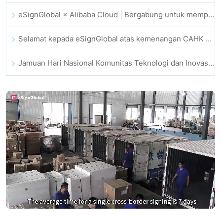
eSignGlobal × Alibaba Cloud | Bergabung untuk memperkuat kepercayaan digital global bagi fintech
Selamat kepada eSignGlobal atas kemenangan CAHK STAR Award 2025
Jamuan Hari Nasional Komunitas Teknologi dan Inovasi Hong Kong