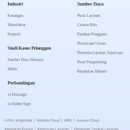
Industri
Sumber Daya
Keuangan
Pusat Layanan
Manufaktur
Catatan Rilis
Properti
Panduan Pengguna
Pertanyaan Umum
Studi Kasus Pelanggan
Penyedia Layanan Tepercaya
Sumber Daya Manusia
Pusat Pengembang
Medis
Kepatuhan Hukum
Perbandingan
vs Docusign
vs Adobe Sign
Links:
eSignSeal
Alibaba Cloud
AWS
Huawei Cloud
|
|
|
Kebijakan Privasi
Ketentuan Layanan
Perjanjian Tingkat Layanan
|
|