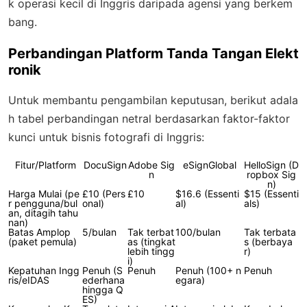
k operasi kecil di Inggris daripada agensi yang berkem
bang.
Perbandingan Platform Tanda Tangan Elekt
ronik
Untuk membantu pengambilan keputusan, berikut adala
h tabel perbandingan netral berdasarkan faktor-faktor
kunci untuk bisnis fotografi di Inggris:
Fitur/Platform
DocuSign
Adobe Sig
eSignGlobal
HelloSign (D
n
ropbox Sig
n)
Harga Mulai (pe
£10 (Pers
£10
$16.6 (Essenti
$15 (Essenti
r pengguna/bul
onal)
al)
als)
an, ditagih tahu
nan)
Batas Amplop
5/bulan
Tak terbat
100/bulan
Tak terbata
(paket pemula)
as (tingkat
s (berbaya
lebih tingg
r)
i)
Kepatuhan Ingg
Penuh (S
Penuh
Penuh (100+ n
Penuh
ris/eIDAS
ederhana
egara)
hingga Q
ES)