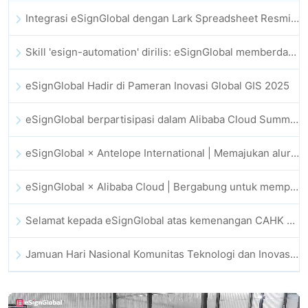
Integrasi eSignGlobal dengan Lark Spreadsheet Resmi Diluncurkan: Otomatisasi Penuh Penandatanganan dan Pengarsipan Kontrak Elektronik
Skill 'esign-automation' dirilis: eSignGlobal memberdayakan OpenClaw dengan tanda tangan elektronik otomatis
eSignGlobal Hadir di Pameran Inovasi Global GIS 2025
eSignGlobal berpartisipasi dalam Alibaba Cloud Summit 2025 Hong Kong, mendorong inovasi cloud berbasis AI dan kepercayaan digital
eSignGlobal × Antelope International | Memajukan alur kerja digital yang aman dan didorong AI
eSignGlobal × Alibaba Cloud | Bergabung untuk memperkuat kepercayaan digital global bagi fintech
Selamat kepada eSignGlobal atas kemenangan CAHK STAR Award 2025
Jamuan Hari Nasional Komunitas Teknologi dan Inovasi Hong Kong