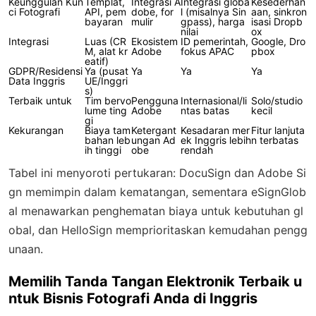
Keunggulan Kun
Templat,
Integrasi A
Integrasi globa
Kesederhan
ci Fotografi
API, pem
dobe, for
l (misalnya Sin
aan, sinkron
bayaran
mulir
gpass), harga
isasi Dropb
nilai
ox
Integrasi
Luas (CR
Ekosistem
ID pemerintah,
Google, Dro
M, alat kr
Adobe
fokus APAC
pbox
eatif)
GDPR/Residensi
Ya (pusat
Ya
Ya
Ya
Data Inggris
UE/Inggri
s)
Terbaik untuk
Tim bervo
Pengguna
Internasional/li
Solo/studio
lume ting
Adobe
ntas batas
kecil
gi
Kekurangan
Biaya tam
Ketergant
Kesadaran mer
Fitur lanjuta
bahan leb
ungan Ad
ek Inggris lebih
n terbatas
ih tinggi
obe
rendah
Tabel ini menyoroti pertukaran: DocuSign dan Adobe Si
gn memimpin dalam kematangan, sementara eSignGlob
al menawarkan penghematan biaya untuk kebutuhan gl
obal, dan HelloSign memprioritaskan kemudahan pengg
unaan.
Memilih Tanda Tangan Elektronik Terbaik u
ntuk Bisnis Fotografi Anda di Inggris