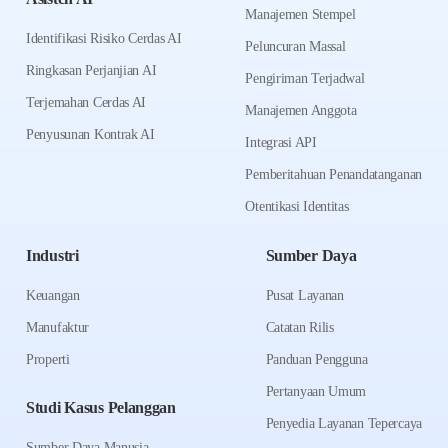
Manajemen Stempel
Identifikasi Risiko Cerdas AI
Peluncuran Massal
Ringkasan Perjanjian AI
Pengiriman Terjadwal
Terjemahan Cerdas AI
Manajemen Anggota
Penyusunan Kontrak AI
Integrasi API
Pemberitahuan Penandatanganan
Otentikasi Identitas
Industri
Sumber Daya
Keuangan
Pusat Layanan
Manufaktur
Catatan Rilis
Properti
Panduan Pengguna
Pertanyaan Umum
Studi Kasus Pelanggan
Penyedia Layanan Tepercaya
Sumber Daya Manusia