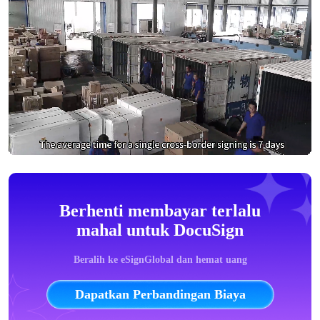
Berhenti membayar terlalu
mahal untuk DocuSign
Beralih ke eSignGlobal dan hemat uang
Dapatkan Perbandingan Biaya