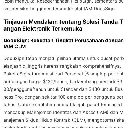
lebih menyukai kesederhanaan HelloSign, sementara pu
sat berisiko tinggi cenderung ke alat IAM DocuSign.
Tinjauan Mendalam tentang Solusi Tanda T
angan Elektronik Terkemuka
DocuSign: Kekuatan Tingkat Perusahaan dengan
IAM CLM
DocuSign tetap menjadi pilihan utama untuk pusat perb
elanjaan di Inggris karena rangkaian komprehensifnya.
Paket eSignature mulai dari Personal (5 amplop per bul
an) dengan harga $120/tahun, berkembang menjadi $3
00/pengguna/tahun untuk Standar dan $480 untuk Busi
ness Pro, dengan sekitar 100 amplop per pengguna per
tahun. Untuk kebutuhan tingkat lanjut, paket Enhanced
mencakup Manajemen Identitas dan Akses (IAM) dan M
anajemen Siklus Hidup Kontrak (CLM), mengotomatiska
n alur kerja dari penyusunan sewa hingga pelacakan pe