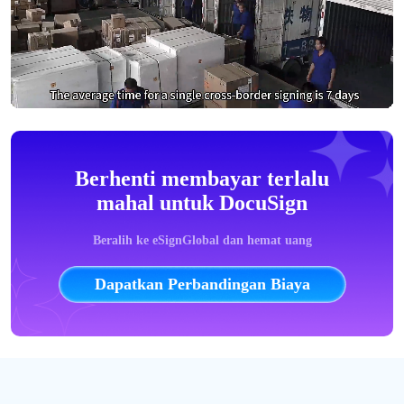
Berhenti membayar terlalu
mahal untuk DocuSign
Beralih ke eSignGlobal dan hemat uang
Dapatkan Perbandingan Biaya