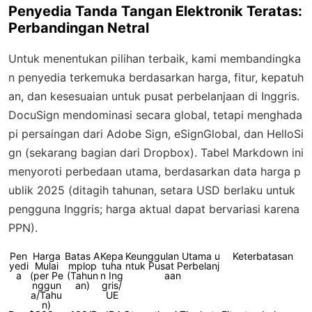
Penyedia Tanda Tangan Elektronik Teratas:
Perbandingan Netral
Untuk menentukan pilihan terbaik, kami membandingka
n penyedia terkemuka berdasarkan harga, fitur, kepatuh
an, dan kesesuaian untuk pusat perbelanjaan di Inggris.
DocuSign mendominasi secara global, tetapi menghada
pi persaingan dari Adobe Sign, eSignGlobal, dan HelloSi
gn (sekarang bagian dari Dropbox). Tabel Markdown ini
menyoroti perbedaan utama, berdasarkan data harga p
ublik 2025 (ditagih tahunan, setara USD berlaku untuk
pengguna Inggris; harga aktual dapat bervariasi karena
PPN).
Pen
Harga
Batas A
Kepa
Keunggulan Utama u
Keterbatasan
yedi
Mulai
mplop
tuha
ntuk Pusat Perbelanj
a
(per Pe
(Tahun
n Ing
aan
nggun
an)
gris/
a/Tahu
UE
n)