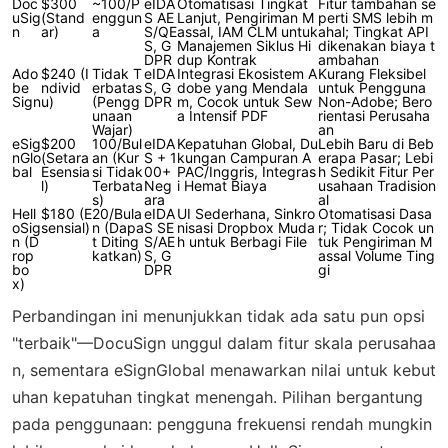
Doc
$300
~100/P
eIDA
Otomatisasi Tingkat
Fitur tambahan se
uSig
(Stand
enggun
S AE
Lanjut, Pengiriman M
perti SMS lebih m
n
ar)
a
S/QE
assal, IAM CLM untuk
ahal; Tingkat API
S, G
Manajemen Siklus Hi
dikenakan biaya t
DPR
dup Kontrak
ambahan
Ado
$240 (I
Tidak T
eIDA
Integrasi Ekosistem A
Kurang Fleksibel
be
ndivid
erbatas
S, G
dobe yang Mendala
untuk Pengguna
Sign
u)
(Pengg
DPR
m, Cocok untuk Sew
Non-Adobe; Bero
unaan
a Intensif PDF
rientasi Perusaha
Wajar)
an
eSig
$200
100/Bul
eIDA
Kepatuhan Global, Du
Lebih Baru di Beb
nGlo
(Setara
an (Kur
S + 1
kungan Campuran A
erapa Pasar; Lebi
bal
Esensia
si Tidak
00+
PAC/Inggris, Integras
h Sedikit Fitur Per
l)
Terbata
Neg
i Hemat Biaya
usahaan Tradision
s)
ara
al
Hell
$180 (E
20/Bula
eIDA
UI Sederhana, Sinkro
Otomatisasi Dasa
oSig
sensial)
n (Dapa
S SE
nisasi Dropbox Muda
r; Tidak Cocok un
n (D
t Diting
S/AE
h untuk Berbagi File
tuk Pengiriman M
rop
katkan)
S, G
assal Volume Ting
bo
DPR
gi
x)
Perbandingan ini menunjukkan tidak ada satu pun opsi
"terbaik"—DocuSign unggul dalam fitur skala perusahaa
n, sementara eSignGlobal menawarkan nilai untuk kebut
uhan kepatuhan tingkat menengah. Pilihan bergantung
pada penggunaan: pengguna frekuensi rendah mungkin