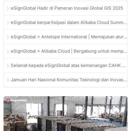
eSignGlobal Hadir di Pameran Inovasi Global GIS 2025
eSignGlobal berpartisipasi dalam Alibaba Cloud Summit 2025 Hong Kong, mendorong inovasi cloud berbasis AI dan kepercayaan digital
eSignGlobal × Antelope International | Memajukan alur kerja digital yang aman dan didorong AI
eSignGlobal × Alibaba Cloud | Bergabung untuk memperkuat kepercayaan digital global bagi fintech
Selamat kepada eSignGlobal atas kemenangan CAHK STAR Award 2025
Jamuan Hari Nasional Komunitas Teknologi dan Inovasi Hong Kong