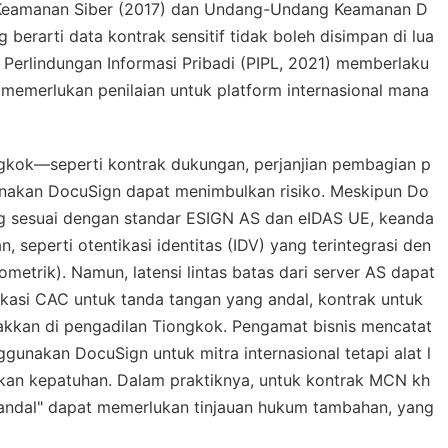
eamanan Siber (2017)
dan
Undang-Undang Keamanan D
erarti data kontrak sensitif tidak boleh disimpan di lua
erlindungan Informasi Pribadi (PIPL, 2021)
memberlaku
g memerlukan penilaian untuk platform internasional mana
ngkok—seperti kontrak dukungan, perjanjian pembagian p
unakan DocuSign dapat menimbulkan risiko. Meskipun Do
g sesuai dengan standar ESIGN AS dan eIDAS UE, keanda
seperti otentikasi identitas (IDV) yang terintegrasi den
etrik). Namun, latensi lintas batas dari server AS dapat
kasi CAC untuk tanda tangan yang andal, kontrak untuk
egakkan di pengadilan Tiongkok. Pengamat bisnis mencatat
nakan DocuSign untuk mitra internasional tetapi alat l
akan kepatuhan. Dalam praktiknya, untuk kontrak MCN kh
 "andal" dapat memerlukan tinjauan hukum tambahan, yang