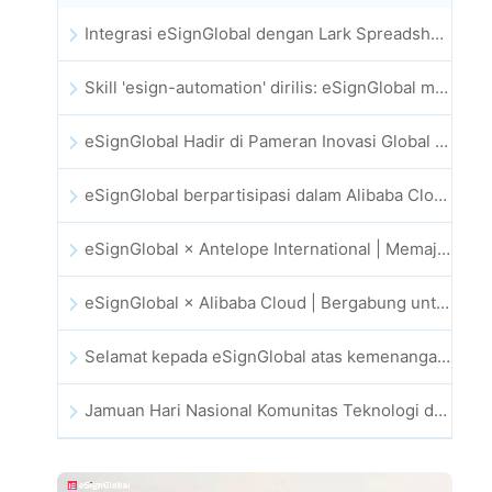
Integrasi eSignGlobal dengan Lark Spreadsheet Resmi Diluncurkan: Otomatisasi Penuh Penandatanganan dan Pengarsipan Kontrak Elektronik
Skill 'esign-automation' dirilis: eSignGlobal memberdayakan OpenClaw dengan tanda tangan elektronik otomatis
eSignGlobal Hadir di Pameran Inovasi Global GIS 2025
eSignGlobal berpartisipasi dalam Alibaba Cloud Summit 2025 Hong Kong, mendorong inovasi cloud berbasis AI dan kepercayaan digital
eSignGlobal × Antelope International | Memajukan alur kerja digital yang aman dan didorong AI
eSignGlobal × Alibaba Cloud | Bergabung untuk memperkuat kepercayaan digital global bagi fintech
Selamat kepada eSignGlobal atas kemenangan CAHK STAR Award 2025
Jamuan Hari Nasional Komunitas Teknologi dan Inovasi Hong Kong