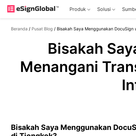
Produk
Solusi
Sumbe
Beranda
/
Pusat Blog
/
Bisakah Saya Menggunakan DocuSign un
Bisakah Say
Menangani Tran
I
Bisakah Saya Menggunakan DocuSi
di Tiongkok?