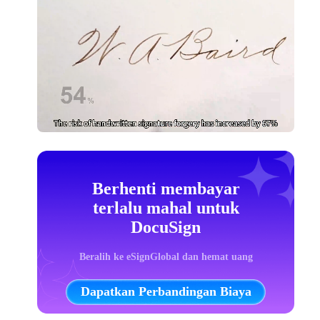
Berhenti membayar
terlalu mahal untuk
DocuSign
Beralih ke eSignGlobal dan hemat uang
Dapatkan Perbandingan Biaya