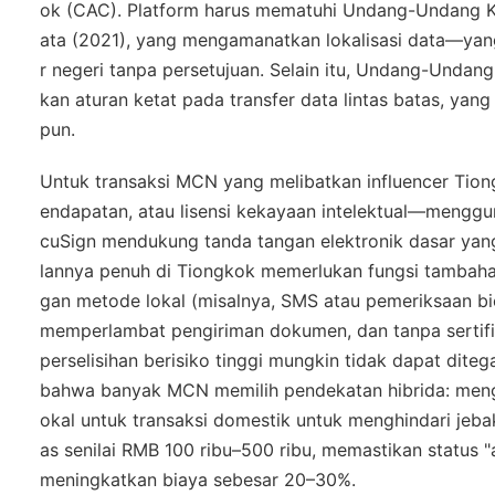
ok (CAC). Platform harus mematuhi
Undang-Undang K
ata (2021)
, yang mengamanatkan lokalisasi data—yang b
r negeri tanpa persetujuan. Selain itu,
Undang-Undang P
kan aturan ketat pada transfer data lintas batas, yan
pun.
Untuk transaksi MCN yang melibatkan influencer Tio
endapatan, atau lisensi kekayaan intelektual—mengg
cuSign mendukung tanda tangan elektronik dasar yan
lannya penuh di Tiongkok memerlukan fungsi tambahan, 
gan metode lokal (misalnya, SMS atau pemeriksaan biom
memperlambat pengiriman dokumen, dan tanpa sertifi
perselisihan berisiko tinggi mungkin tidak dapat dit
bahwa banyak MCN memilih pendekatan hibrida: menggu
okal untuk transaksi domestik untuk menghindari jeb
as senilai RMB 100 ribu–500 ribu, memastikan status
meningkatkan biaya sebesar 20–30%.