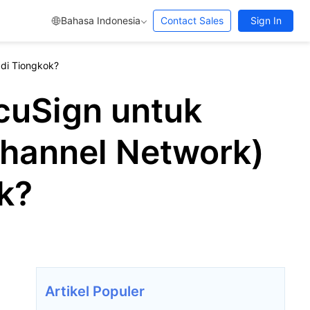
Bahasa Indonesia
Contact Sales
Sign In
di Tiongkok?
cuSign untuk
hannel Network)
k?
Artikel Populer