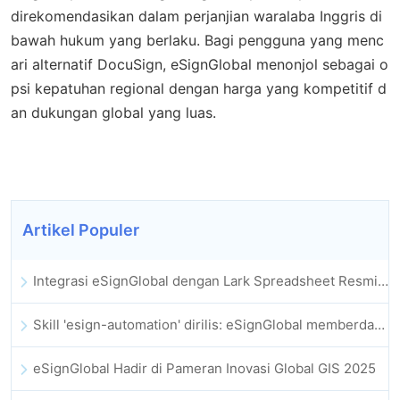
direkomendasikan dalam perjanjian waralaba Inggris di
bawah hukum yang berlaku. Bagi pengguna yang menc
ari alternatif DocuSign, eSignGlobal menonjol sebagai o
psi kepatuhan regional dengan harga yang kompetitif d
an dukungan global yang luas.
Artikel Populer
Integrasi eSignGlobal dengan Lark Spreadsheet Resmi Diluncurkan: Otomatisasi Penuh Penandatanganan dan Pengarsipan Kontrak Elektronik
Skill 'esign-automation' dirilis: eSignGlobal memberdayakan OpenClaw dengan tanda tangan elektronik otomatis
eSignGlobal Hadir di Pameran Inovasi Global GIS 2025