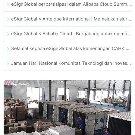
eSignGlobal berpartisipasi dalam Alibaba Cloud Summit 2025 Hong Kong, mendorong inovasi cloud berbasis AI dan kepercayaan digital
eSignGlobal × Antelope International | Memajukan alur kerja digital yang aman dan didorong AI
eSignGlobal × Alibaba Cloud | Bergabung untuk memperkuat kepercayaan digital global bagi fintech
Selamat kepada eSignGlobal atas kemenangan CAHK STAR Award 2025
Jamuan Hari Nasional Komunitas Teknologi dan Inovasi Hong Kong