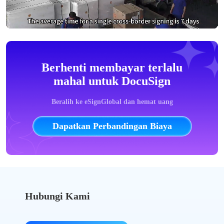
Berhenti membayar terlalu
mahal untuk DocuSign
Beralih ke eSignGlobal dan hemat uang
Dapatkan Perbandingan Biaya
Hubungi Kami