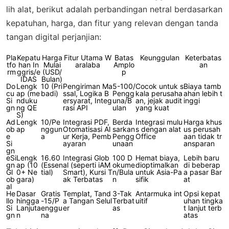
lih alat, berikut adalah perbandingan netral berdasarkan
kepatuhan, harga, dan fitur yang relevan dengan tanda
tangan digital perjanjian:
Pla
Kepatu
Harga
Fitur Utama W
Batas
Keunggulan
Keterbatas
tfo
han In
Mulai
aralaba
Amplo
an
rm
ggris/e
(USD/
p
IDAS
Bulan)
Do
Lengk
10 (Pri
Pengiriman Ma
5-100/
Cocok untuk s
Biaya tamb
cu
ap (me
badi)
ssal, Logika B
Pengg
kala perusaha
ahan lebih t
Si
nduku
ersyarat, Integ
una/B
an, jejak audit
inggi
gn
ng QE
rasi API
ulan
yang kuat
S)
Ad
Lengk
10/Pe
Integrasi PDF,
Berda
Integrasi mulu
Harga khus
ob
ap
nggun
Otomatisasi Al
sarkan
s dengan alat
us perusah
e
a
ur Kerja, Pemb
Pengg
Office
aan tidak tr
Si
ayaran
unaan
ansparan
gn
eSi
Lengk
16.60
Integrasi Glob
100 D
Hemat biaya,
Lebih baru
gn
ap (10
(Essen
al (seperti iAM
okume
dioptimalkan
di beberap
Gl
0+ Ne
tial)
Smart), Kursi T
n/Bula
untuk Asia-Pa
a pasar Bar
ob
gara)
ak Terbatas
n
sifik
at
al
He
Dasar
Gratis
Templat, Tand
3-Tak
Antarmuka int
Opsi kepat
llo
hingga
-15/P
a Tangan Selul
Terbat
uitif
uhan tingka
Si
Lanjuta
enggu
er
as
t lanjut terb
gn
n
na
atas