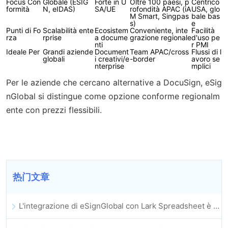
Focus Con
Globale (ESIG
Forte in U
Oltre 100 paesi, p
Centrico
formità
N, eIDAS)
SA/UE
rofondità APAC (iA
USA, glo
M Smart, Singpas
bale bas
s)
e
Punti di Fo
Scalabilità ente
Ecosistem
Conveniente, inte
Facilità
rza
rprise
a docume
grazione regionale
d'uso pe
nti
r PMI
Ideale Per
Grandi aziende
Document
Team APAC/cross
Flussi di l
globali
i creativi/e
-border
avoro se
nterprise
mplici
Per le aziende che cercano alternative a DocuSign, eSig
nGlobal si distingue come opzione conforme regionalm
ente con prezzi flessibili.
热门文章
L'integrazione di eSignGlobal con Lark Spreadsheet è ufficialmente online: firma e archiviazione automatica completa dei contratti elettronici