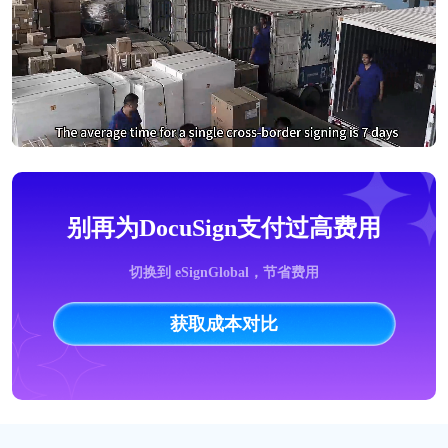
别再为DocuSign支付过高费用
切换到 eSignGlobal，节省费用
获取成本对比