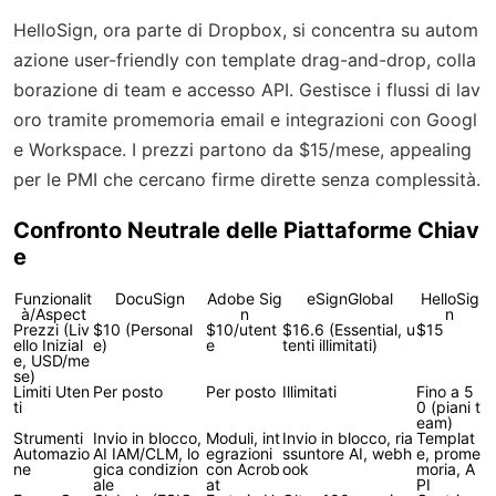
HelloSign, ora parte di Dropbox, si concentra su autom
azione user-friendly con template drag-and-drop, colla
borazione di team e accesso API. Gestisce i flussi di lav
oro tramite promemoria email e integrazioni con Googl
e Workspace. I prezzi partono da $15/mese, appealing
per le PMI che cercano firme dirette senza complessità.
Confronto Neutrale delle Piattaforme Chiav
e
Funzionalit
DocuSign
Adobe Sig
eSignGlobal
HelloSig
à/Aspect
n
n
Prezzi (Liv
$10 (Personal
$10/utent
$16.6 (Essential, u
$15
ello Inizial
e)
e
tenti illimitati)
e, USD/me
se)
Limiti Uten
Per posto
Per posto
Illimitati
Fino a 5
ti
0 (piani t
eam)
Strumenti
Invio in blocco,
Moduli, int
Invio in blocco, ria
Templat
Automazio
AI IAM/CLM, lo
egrazioni
ssuntore AI, webh
e, prome
ne
gica condizion
con Acrob
ook
moria, A
ale
at
PI