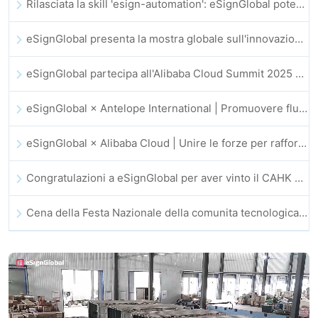
Rilasciata la skill 'esign-automation': eSignGlobal potenzia OpenClaw con firme elettroniche automatizzate
eSignGlobal presenta la mostra globale sull'innovazione GIS 2025
eSignGlobal partecipa all'Alibaba Cloud Summit 2025 di Hong Kong, promuovendo l'innovazione cloud guidata dall'IA e la fiducia digitale
eSignGlobal × Antelope International | Promuovere flussi di lavoro digitali sicuri e guidati dall’IA
eSignGlobal × Alibaba Cloud | Unire le forze per rafforzare la fiducia digitale globale nel fintech
Congratulazioni a eSignGlobal per aver vinto il CAHK STAR Award 2025!
Cena della Festa Nazionale della comunita tecnologica e dell’innovazione di Hong Kong