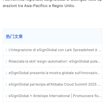
erazioni tra Asia-Pacifico e Regno Unito.
热门文章
L'integrazione di eSignGlobal con Lark Spreadsheet è ufficialmente online: firma e archiviazione automatica completa dei contratti elettronici
Rilasciata la skill 'esign-automation': eSignGlobal potenzia OpenClaw con firme elettroniche automatizzate
eSignGlobal presenta la mostra globale sull'innovazione GIS 2025
eSignGlobal partecipa all'Alibaba Cloud Summit 2025 di Hong Kong, promuovendo l'innovazione cloud guidata dall'IA e la fiducia digitale
eSignGlobal × Antelope International | Promuovere flussi di lavoro digitali sicuri e guidati dall’IA