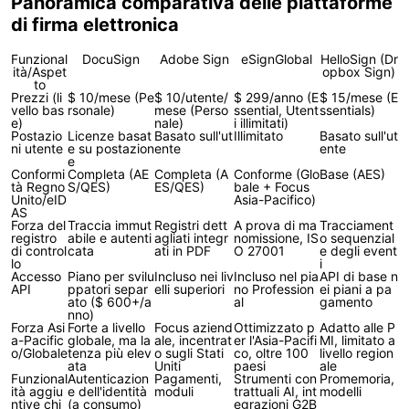
Panoramica comparativa delle piattaforme
di firma elettronica
Funzional
DocuSign
Adobe Sign
eSignGlobal
HelloSign (Dr
ità/Aspet
opbox Sign)
to
Prezzi (li
$ 10/mese (Pe
$ 10/utente/
$ 299/anno (E
$ 15/mese (E
vello bas
rsonale)
mese (Perso
ssential, Utent
ssentials)
e)
nale)
i illimitati)
Postazio
Licenze basat
Basato sull'ut
Illimitato
Basato sull'ut
ni utente
e su postazion
ente
ente
e
Conformi
Completa (AE
Completa (A
Conforme (Glo
Base (AES)
tà Regno
S/QES)
ES/QES)
bale + Focus
Unito/eID
Asia-Pacifico)
AS
Forza del
Traccia immut
Registri dett
A prova di ma
Tracciament
registro
abile e autenti
agliati integr
nomissione, IS
o sequenzial
di control
cata
ati in PDF
O 27001
e degli event
lo
i
Accesso
Piano per svilu
Incluso nei liv
Incluso nel pia
API di base n
API
ppatori separ
elli superiori
no Profession
ei piani a pa
ato ($ 600+/a
al
gamento
nno)
Forza Asi
Forte a livello
Focus aziend
Ottimizzato p
Adatto alle P
a-Pacific
globale, ma la
ale, incentrat
er l'Asia-Pacifi
MI, limitato a
o/Globale
tenza più elev
o sugli Stati
co, oltre 100
livello region
ata
Uniti
paesi
ale
Funzional
Autenticazion
Pagamenti,
Strumenti con
Promemoria,
ità aggiu
e dell'identità
moduli
trattuali AI, int
modelli
ntive chi
(a consumo)
egrazioni G2B