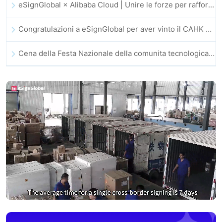
eSignGlobal × Alibaba Cloud | Unire le forze per rafforzare la fiducia digitale globale nel fintech
Congratulazioni a eSignGlobal per aver vinto il CAHK STAR Award 2025!
Cena della Festa Nazionale della comunita tecnologica e dell’innovazione di Hong Kong