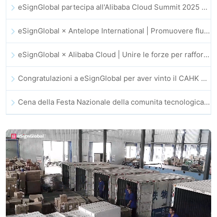
eSignGlobal partecipa all'Alibaba Cloud Summit 2025 di Hong Kong, promuovendo l'innovazione cloud guidata dall'IA e la fiducia digitale
eSignGlobal × Antelope International | Promuovere flussi di lavoro digitali sicuri e guidati dall’IA
eSignGlobal × Alibaba Cloud | Unire le forze per rafforzare la fiducia digitale globale nel fintech
Congratulazioni a eSignGlobal per aver vinto il CAHK STAR Award 2025!
Cena della Festa Nazionale della comunita tecnologica e dell’innovazione di Hong Kong