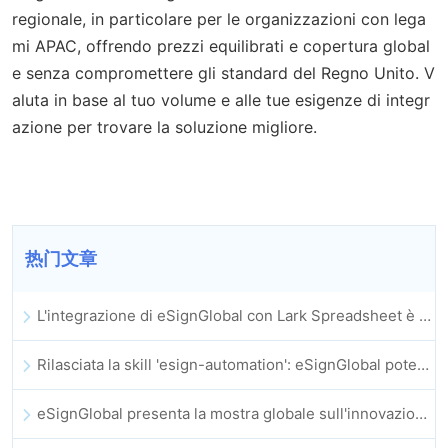
regionale, in particolare per le organizzazioni con lega
mi APAC, offrendo prezzi equilibrati e copertura global
e senza compromettere gli standard del Regno Unito. V
aluta in base al tuo volume e alle tue esigenze di integr
azione per trovare la soluzione migliore.
热门文章
L'integrazione di eSignGlobal con Lark Spreadsheet è ufficialmente online: firma e archiviazione automatica completa dei contratti elettronici
Rilasciata la skill 'esign-automation': eSignGlobal potenzia OpenClaw con firme elettroniche automatizzate
eSignGlobal presenta la mostra globale sull'innovazione GIS 2025