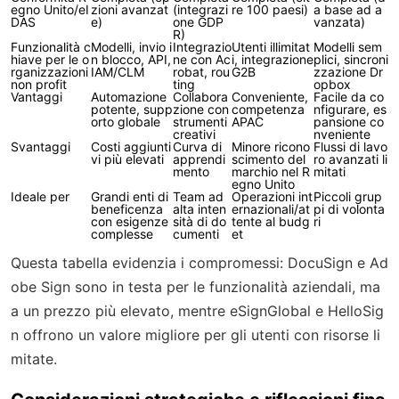
egno Unito/eI
zioni avanzat
(integrazi
re 100 paesi)
a base ad a
DAS
e)
one GDP
vanzata)
R)
Funzionalità c
Modelli, invio i
Integrazio
Utenti illimitat
Modelli sem
hiave per le o
n blocco, API,
ne con Ac
i, integrazione
plici, sincroni
rganizzazioni
IAM/CLM
robat, rou
G2B
zzazione Dr
non profit
ting
opbox
Vantaggi
Automazione
Collabora
Conveniente,
Facile da co
potente, supp
zione con
competenza
nfigurare, es
orto globale
strumenti
APAC
pansione co
creativi
nveniente
Svantaggi
Costi aggiunti
Curva di
Minore ricono
Flussi di lavo
vi più elevati
apprendi
scimento del
ro avanzati li
mento
marchio nel R
mitati
egno Unito
Ideale per
Grandi enti di
Team ad
Operazioni int
Piccoli grup
beneficenza
alta inten
ernazionali/at
pi di volonta
con esigenze
sità di do
tente al budg
ri
complesse
cumenti
et
Questa tabella evidenzia i compromessi: DocuSign e Ad
obe Sign sono in testa per le funzionalità aziendali, ma
a un prezzo più elevato, mentre eSignGlobal e HelloSig
n offrono un valore migliore per gli utenti con risorse li
mitate.