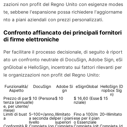
zazioni non profit del Regno Unito con esigenze modes
te, sebbene l'espansione possa richiedere l'aggiorname
nto a piani aziendali con prezzi personalizzati.
Confronto affiancato dei principali fornitori
di firme elettroniche
Per facilitare il processo decisionale, di seguito è riport
ato un confronto neutrale di DocuSign, Adobe Sign, eSi
gnGlobal e HelloSign, incentrato sui fattori rilevanti per
le organizzazioni non profit del Regno Unito:
Funzionalità/
DocuSign
Adobe Si
eSignGlobal
HelloSign (D
Aspetto
gn
ropbox Sig
n)
Prezzo di par
$ 10 (Persona
$ 10
$ 16,60 (Esse
$ 15
tenza (annual
le)
nziale)
e, per utente/
mese)
Limiti di bust
5–100+/anno,
Illimitato
Fino a 100/m
20–Illimitato
a
a seconda del
per i piani
ese per il pian
livello
superiori
o Essenziale
Conformità R
Completa (op
Completa
Completa (olt
Completa (d