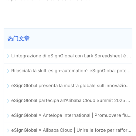
热门文章
L'integrazione di eSignGlobal con Lark Spreadsheet è ufficialmente online: firma e archiviazione automatica completa dei contratti elettronici
Rilasciata la skill 'esign-automation': eSignGlobal potenzia OpenClaw con firme elettroniche automatizzate
eSignGlobal presenta la mostra globale sull'innovazione GIS 2025
eSignGlobal partecipa all'Alibaba Cloud Summit 2025 di Hong Kong, promuovendo l'innovazione cloud guidata dall'IA e la fiducia digitale
eSignGlobal × Antelope International | Promuovere flussi di lavoro digitali sicuri e guidati dall’IA
eSignGlobal × Alibaba Cloud | Unire le forze per rafforzare la fiducia digitale globale nel fintech