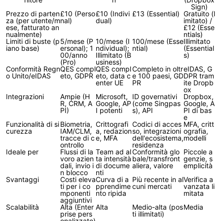
Sign)
Prezzo di parten
£10 (Perso
£10 (Indivi
£13 (Essential)
Gratuito (l
za (per utente/m
nal)
dual)
imitato) /
ese, fatturato an
£12 (Esse
nualmente)
ntials)
Limiti di buste (p
5/mese (P
10/mese (I
100/mese (Esse
Illimitato
iano base)
ersonal); 1
ndividual);
ntial)
(Essential
00/anno
Illimitato (B
s)
(Pro)
usiness)
Conformità Regn
QES compl
QES compl
Completo in oltr
eIDAS, G
o Unito/eIDAS
eto, GDPR
eto, data c
e 100 paesi, GD
DPR tram
enter UE
PR
ite Dropb
ox
Integrazioni
Ampie (H
Microsoft,
ID governativi
Dropbox,
R, CRM, A
Google, AP
(come Singpas
Google, A
PI)
I potenti
s), API
PI di bas
e
Funzionalità di si
Biometria,
Crittografi
Codici di acces
MFA, critt
curezza
IAM/CLM,
a, redazion
so, integrazioni
ografia,
tracce di c
e, MFA
dell'ecosistema,
modelli
ontrollo
residenza
Ideale per
Flussi di la
Team ad al
Conformità glo
Piccole a
voro azien
ta intensità
bale/transfront
genzie, s
dali, invio i
di docume
aliera, valore
emplicità
n blocco
nti
Svantaggi
Costi eleva
Curva di a
Più recente in al
Verifica a
ti per i co
pprendime
cuni mercati
vanzata li
mponenti
nto ripida
mitata
aggiuntivi
Scalabilità
Alta (Enter
Alta
Medio-alta (pos
Media
prise pers
ti illimitati)
onalizzato)