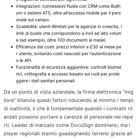
Integrazioni
: connessioni fluide con CRM come Bullh
orn o sistemi ATS, oltre all'accesso mobile per il pers
onale sul campo.
Scalabilità
: utenti illimitati per le agenzie in crescita, l
imiti di buste che corrispondono a invii ad alto volum
e (ad esempio, oltre 100 documenti al mese).
Efficienza dei costi
: prezzi inferiori a £30 al mese pe
r utente, evitando costi nascosti per l'autenticazione
o le API.
Funzionalità di sicurezza aggiuntive
: controlli biomet
rici, crittografia e accesso basato sui ruoli per prote
ggere i dati sanitari personali.
Da un punto di vista aziendale, la firma elettronica "mig
liore" bilancia questi fattori riducendo al minimo i tempi
di inattività, il che è fondamentale quando i contratti rit
ardati possono portare a carenze di personale nei repa
rti. Leader di mercato come DocuSign dominano, ma i
player regionali stanno guadagnando terreno grazie all