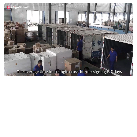
别再为DocuSign支付过高费用
切换到 eSignGlobal，节省费用
获取成本对比