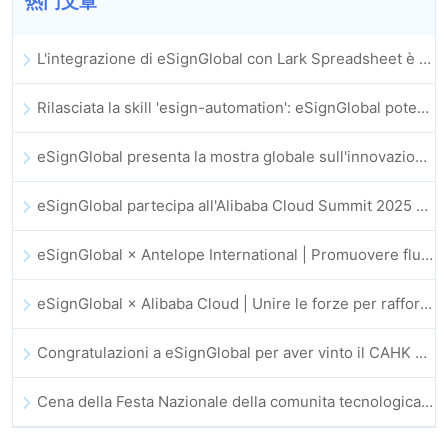
热门文章
L'integrazione di eSignGlobal con Lark Spreadsheet è ufficialmente online: firma e archiviazione automatica completa dei contratti elettronici
Rilasciata la skill 'esign-automation': eSignGlobal potenzia OpenClaw con firme elettroniche automatizzate
eSignGlobal presenta la mostra globale sull'innovazione GIS 2025
eSignGlobal partecipa all'Alibaba Cloud Summit 2025 di Hong Kong, promuovendo l'innovazione cloud guidata dall'IA e la fiducia digitale
eSignGlobal × Antelope International | Promuovere flussi di lavoro digitali sicuri e guidati dall’IA
eSignGlobal × Alibaba Cloud | Unire le forze per rafforzare la fiducia digitale globale nel fintech
Congratulazioni a eSignGlobal per aver vinto il CAHK STAR Award 2025!
Cena della Festa Nazionale della comunita tecnologica e dell’innovazione di Hong Kong