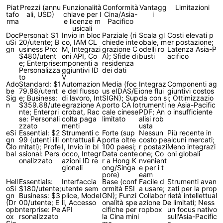
Piat
Prezzi (annu
Funzionalità
Conformità
Vantagg
Limitazioni
tafo
ali, USD)
chiave per l
Cina/Asia-
i
rma
e licenze m
Pacifico
usicali
Doc
Personal: $1
Invio in bloc
Parziale (ri
Scala gl
Costi elevati p
uSi
20/utente; B
co, IAM CL
chiede inte
obale, m
er postazione;
gn
usiness Pro:
M, Integrazi
grazione C
odelli ro
Latenza Asia-P
$480/utent
oni API, Co
A); Sfide di
busti
acifico
e; Enterprise:
mponenti a
residenza
Personalizza
ggiuntivi ID
dei dati
to
V
Ado
Standard: $1
Automazion
Media (foc
Integraz
Componenti ag
be
79.88/utent
e del flusso
us eIDAS/E
ione flui
giuntivi costos
Sig
e; Business:
di lavoro, Int
SIGN); Sup
da con s
i; Ottimizzazio
n
$359.88/ute
egrazione A
porto CA lo
trumenti
ne Asia-Pacific
nte; Enterpri
crobat, Rac
cale cinese
PDF; An
o insufficiente
se: Personali
colta paga
limitato
alisi rob
zzato
menti
usta
eSi
Essential: $2
Strumenti c
Forte (sup
Nessun
Più recente in
gn
99 (utenti illi
ontrattuali A
porta oltre
costo pe
alcuni mercati;
Glo
mitati); Profe
I, Invio in bl
100 paesi;
r postazi
Meno integrazi
bal
ssional: Pers
occo, Integr
Data cente
one; Co
oni globali
onalizzato
azioni ID re
r a Hong K
nvenient
gionali
ong/Singa
e per i t
pore)
eam
Hell
Essentials:
Interfaccia
Base (conf
Facile d
Strumenti avan
oSi
$180/utente;
utente sem
ormità ESI
a usare;
zati per la prop
gn
Business: $3
plice, Model
GN); Funzi
Collabor
rietà intellettual
(Dr
00/utente; E
li, Accesso
onalità spe
azione D
e limitati; Ness
opb
nterprise: Pe
API
cifiche per
ropbox
un focus nativo
ox
rsonalizzato
la Cina mini
sull'Asia-Pacific