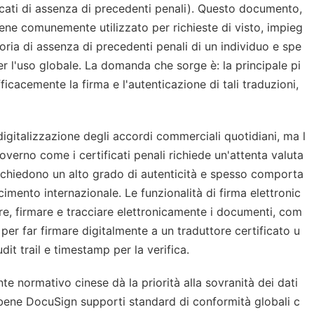
ficati di assenza di precedenti penali). Questo documento,
viene comunemente utilizzato per richieste di visto, impieg
toria di assenza di precedenti penali di un individuo e spe
per l'uso globale. La domanda che sorge è: la principale pi
icacemente la firma e l'autenticazione di tali traduzioni,
igitalizzazione degli accordi commerciali quotidiani, ma l
governo come i certificati penali richiede un'attenta valuta
 richiedono un alto grado di autenticità e spesso comporta
scimento internazionale. Le funzionalità di firma elettronic
re, firmare e tracciare elettronicamente i documenti, com
 per far firmare digitalmente a un traduttore certificato u
it trail e timestamp per la verifica.
e normativo cinese dà la priorità alla sovranità dei dati
ebbene DocuSign supporti standard di conformità globali c