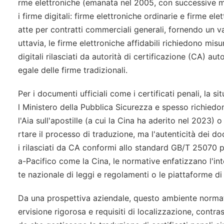
rme elettroniche (emanata nel 2005, con successive mod
i firme digitali: firme elettroniche ordinarie e firme el
atte per contratti commerciali generali, fornendo un va
uttavia, le firme elettroniche affidabili richiedono misu
digitali rilasciati da autorità di certificazione (CA) auto
egale delle firme tradizionali.
Per i documenti ufficiali come i certificati penali, la si
l Ministero della Pubblica Sicurezza e spesso richiedo
l'Aia sull'apostille (a cui la Cina ha aderito nel 2023)
rtare il processo di traduzione, ma l'autenticità dei docu
i rilasciati da CA conformi allo standard GB/T 25070 pe
a-Pacifico come la Cina, le normative enfatizzano l'in
te nazionale di leggi e regolamenti o le piattaforme d
Da una prospettiva aziendale, questo ambiente normat
ervisione rigorosa e requisiti di localizzazione, contr