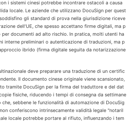
n i sistemi cinesi potrebbe incontrare ostacoli a causa
onvalida locale. Le aziende che utilizzano DocuSign per quest
ddisfino gli standard di prova nella giurisdizione riceve
razione dell'UE, che spesso accettano firme digitali, ma p
per documenti ad alto rischio. In pratica, molti utenti ha
 interne preliminari o autenticazione di traduzioni, ma p
approccio ibrido (firma digitale seguita da notarizzazione
multinazionale deve preparare una traduzione di un certific
pendente. Il documento cinese originale viene scansionato,
ato tramite DocuSign per la firma del traduttore e del dat
 copie fisiche, riducendo i tempi di consegna da settimane
ano che, sebbene le funzionalità di automazione di DocuSig
non conferiscono intrinsecamente validità legale "notaril
le locale potrebbe portare al rifiuto, influenzando i tem