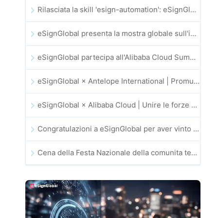
Rilasciata la skill 'esign-automation': eSignGlobal potenzia OpenClaw con firme elettroniche automatizzate
eSignGlobal presenta la mostra globale sull'innovazione GIS 2025
eSignGlobal partecipa all'Alibaba Cloud Summit 2025 di Hong Kong, promuovendo l'innovazione cloud guidata dall'IA e la fiducia digitale
eSignGlobal × Antelope International | Promuovere flussi di lavoro digitali sicuri e guidati dall’IA
eSignGlobal × Alibaba Cloud | Unire le forze per rafforzare la fiducia digitale globale nel fintech
Congratulazioni a eSignGlobal per aver vinto il CAHK STAR Award 2025!
Cena della Festa Nazionale della comunita tecnologica e dell’innovazione di Hong Kong