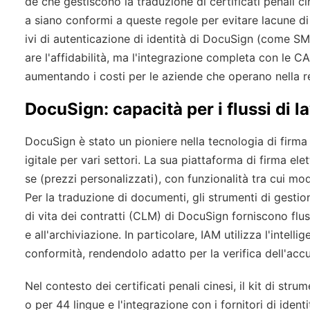
de che gestiscono la traduzione di certificati penali ci
a siano conformi a queste regole per evitare lacune di
ivi di autenticazione di identità di DocuSign (come S
are l'affidabilità, ma l'integrazione completa con le C
aumentando i costi per le aziende che operano nella r
DocuSign: capacità per i flussi di 
DocuSign è stato un pioniere nella tecnologia di firma 
igitale per vari settori. La sua piattaforma di firma e
se (prezzi personalizzati), con funzionalità tra cui mod
Per la traduzione di documenti, gli strumenti di gestion
di vita dei contratti (CLM) di DocuSign forniscono flus
e all'archiviazione. In particolare, IAM utilizza l'intelli
conformità, rendendolo adatto per la verifica dell'accu
Nel contesto dei certificati penali cinesi, il kit di str
o per 44 lingue e l'integrazione con i fornitori di iden