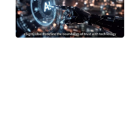
别再为DocuSign支付过高
费用
切换到 eSignGlobal，节省费用
获取成本对比