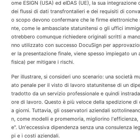
ome ESIGN (USA) ed eIDAS (UE), la sua integrazione co
dei flussi di dati transfrontalieri e dei requisiti di c
o scopo devono confermare che le firme elettroniche so
nte, come le ambasciate statunitensi o gli uffici immig
otrebbero comunque richiedere originali scritti a mano 
nno utilizzato con successo DocuSign per approvazioni
er la presentazione finale, viene spesso impiegato un 
fisica) per mitigare i rischi.
Per illustrare, si consideri uno scenario: una società 
ato penale per il visto di lavoro statunitense di un di
tradotto da un servizio professionale e quindi instrad
ore di lavoro. Questo è più veloce della spedizione di
a giorni. Tuttavia, gli osservatori aziendali sottoline
n, come modelli e promemoria, migliorino l'efficienza, 
e". Un'eccessiva dipendenza senza una consulenza lega
pi e i costi aziendali.