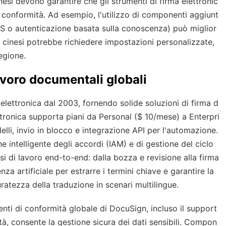
nesi devono garantire che gli strumenti di firma elettronic
 conformità. Ad esempio, l'utilizzo di componenti aggiunt
MS o autenticazione basata sulla conoscenza) può miglior
A cinesi potrebbe richiedere impostazioni personalizzate,
egione.
lavoro documentali globali
elettronica dal 2003, fornendo solide soluzioni di firma d
lettronica supporta piani da Personal ($ 10/mese) a Enterpri
elli, invio in blocco e integrazione API per l'automazione.
e intelligente degli accordi (IAM) e di gestione del ciclo
si di lavoro end-to-end: dalla bozza e revisione alla firma
genza artificiale per estrarre i termini chiave e garantire la
ratezza della traduzione in scenari multilingue.
umenti di conformità globale di DocuSign, incluso il support
tità, consente la gestione sicura dei dati sensibili. Compon