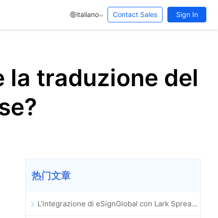
italiano
Contact Sales
Sign In
 la traduzione del
ese?
热门文章
L'integrazione di eSignGlobal con Lark Spreadsheet è ufficialmente online: firma e archiviazione automatica completa dei contratti elettronici