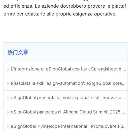
ed efficienza. Le aziende dovrebbero provare le piattaf
orme per adattarle alle proprie esigenze operative.
热门文章
L'integrazione di eSignGlobal con Lark Spreadsheet è ufficialmente online: firma e archiviazione automatica completa dei contratti elettronici
Rilasciata la skill 'esign-automation': eSignGlobal potenzia OpenClaw con firme elettroniche automatizzate
eSignGlobal presenta la mostra globale sull'innovazione GIS 2025
eSignGlobal partecipa all'Alibaba Cloud Summit 2025 di Hong Kong, promuovendo l'innovazione cloud guidata dall'IA e la fiducia digitale
eSignGlobal × Antelope International | Promuovere flussi di lavoro digitali sicuri e guidati dall’IA