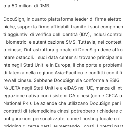
o a 50 milioni di RMB.
DocuSign, in quanto piattaforma leader di firme elettro
niche, supporta firme affidabili tramite i suoi componen
ti aggiuntivi di verifica dell'identità (IDV), inclusi controll
i biometrici e autenticazione SMS. Tuttavia, nel contest
o cinese, l'infrastruttura globale di DocuSign deve affro
ntare ostacoli. I suoi data center si trovano principalme
nte negli Stati Uniti e in Europa, il che porta a problemi
di latenza nella regione Asia-Pacifico e conflitti con il fi
rewall cinese. Sebbene DocuSign sia conforme a ESIG
N/UETA negli Stati Uniti e a eIDAS nell'UE, manca di int
egrazione nativa con i sistemi CA cinesi (come CFCA o
National PKI). Le aziende che utilizzano DocuSign per i
contratti di telemedicina cinesi potrebbero richiedere c
onfigurazioni personalizzate, come l'hosting locale o il
bridging di terze parti, aumentando i costi. I prezzi part