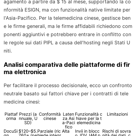
agamento a partire da $ 15 al mese, supportando la co
nformità ESIGN, ma con funzionalità native limitate per
l'Asia-Pacifico. Per la telemedicina cinese, gestisce ben
e le firme generali, ma le firme affidabili richiedono com
ponenti aggiuntivi e potrebbero entrare in conflitto con
le regole sui dati PIPL a causa dell'hosting negli Stati U
niti.
Analisi comparativa delle piattaforme di fir
ma elettronica
Per facilitare il processo decisionale, ecco un confronto
neutrale basato sui fattori chiave per i contratti di tele
medicina cinesi:
Piattaf
Prezzi (a
Conformità
Laten
Funzionalità c
Limitazioni
orma
nnuale, U
cinese
za Asi
hiave per la t
SD)
a-Paci
elemedicina
fico
DocuSi
$120–$5.
Parziale (ric
Alta
Invii in blocc
Rischi di sovra
gn
760+ (pe
hiede integr
o, IDV, IAM p
nità dei dati, c