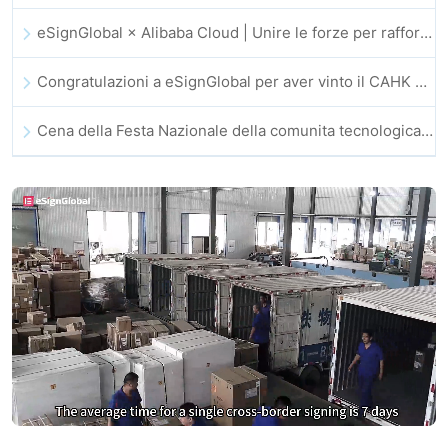
eSignGlobal × Alibaba Cloud | Unire le forze per rafforzare la fiducia digitale globale nel fintech
Congratulazioni a eSignGlobal per aver vinto il CAHK STAR Award 2025!
Cena della Festa Nazionale della comunita tecnologica e dell’innovazione di Hong Kong