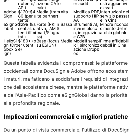
r utente/
azione CA lo
er audit
osti aggiuntivi
API)
cale)
elevati
Adobe
$120–$4
Media (tram
Alta
Modifica PDF,
Interruzioni del
Sign
80 (per u
ite partner)
supporto HIP
servizio passat
tente)
AA
e in Cina
eSignG
$299 (Es
Forte (PKI n
Bassa
Strumenti AI,
Minore riconos
lobal
sential, u
ativa, iAM S
invii in blocc
cimento del m
tenti illimi
mart/Singpa
o, integrazion
archio globale
tati)
ss)
e G2B
HelloSi
$180+ (p
Base (focus
Media
Modelli sempl
Firme affidabili
gn (Dro
er utent
su ESIGN)
ici, sincronizz
deboli in Cina
pbox S
e)
azione Dropb
ign)
ox
Questa tabella evidenzia i compromessi: le piattaforme
occidentali come DocuSign e Adobe offrono ecosistem
i maturi, ma faticano a soddisfare i requisiti di integrazi
one dell'ecosistema cinese, mentre le piattaforme nativ
e dell'Asia-Pacifico come eSignGlobal danno la priorità
alla profondità regionale.
Implicazioni commerciali e migliori pratiche
Da un punto di vista commerciale, l'utilizzo di DocuSign