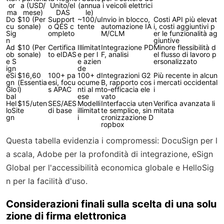
or
a (USD/
Unito/eI
(annua
i veicoli elettrici
ma
mese)
DAS
le)
Do
$10 (Per
Support
~100/u
Invio in blocco,
Costi API più elevat
cu
sonale)
o QES c
tente
automazione IA
i, costi aggiuntivi p
Sig
ompleto
M/CLM
er le funzionalità ag
n
giuntive
Ad
$10 (Per
Certifica
Illimitat
Integrazione PD
Minore flessibilità d
ob
sonale)
to eIDAS
e per l
F, analisi
el flusso di lavoro p
e S
e azien
ersonalizzato
ign
de
eSi
$16,60
100+ pa
100+ d
Integrazioni G2
Più recente in alcun
gn
(Essentia
esi, focu
ocume
B, rapporto cos
i mercati occidental
Glo
l)
s APAC
nti al m
to-efficacia ele
i
bal
ese
vato
Hel
$15/uten
SES/AES
Modelli
Interfaccia uten
Verifica avanzata li
loSi
te
di base
illimitat
te semplice, sin
mitata
gn
i
cronizzazione D
ropbox
Questa tabella evidenzia i compromessi: DocuSign per l
a scala, Adobe per la profondità di integrazione, eSign
Global per l'accessibilità economica globale e HelloSig
n per la facilità d'uso.
Considerazioni finali sulla scelta di una solu
zione di firma elettronica