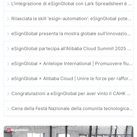
L'integrazione di eSignGlobal con Lark Spreadsheet è ufficialmente online: firma e archiviazione automatica completa dei contratti elettronici
Rilasciata la skill 'esign-automation': eSignGlobal potenzia OpenClaw con firme elettroniche automatizzate
eSignGlobal presenta la mostra globale sull'innovazione GIS 2025
eSignGlobal partecipa all'Alibaba Cloud Summit 2025 di Hong Kong, promuovendo l'innovazione cloud guidata dall'IA e la fiducia digitale
eSignGlobal × Antelope International | Promuovere flussi di lavoro digitali sicuri e guidati dall’IA
eSignGlobal × Alibaba Cloud | Unire le forze per rafforzare la fiducia digitale globale nel fintech
Congratulazioni a eSignGlobal per aver vinto il CAHK STAR Award 2025!
Cena della Festa Nazionale della comunita tecnologica e dell’innovazione di Hong Kong