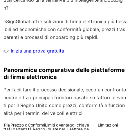
n?
eSignGlobal
offre soluzioni di firma elettronica più fless
ibili ed economiche con
conformità globale
, prezzi tras
parenti e processi di onboarding più rapidi.
👉
Inizia una prova gratuita
Panoramica comparativa delle piattaforme
di firma elettronica
Per facilitare il processo decisionale, ecco un confronto
neutrale tra i principali fornitori basato su fattori rilevan
ti per il Regno Unito come prezzi, conformità e funzion
alità per i termini dei veicoli elettrici:
Pia
Prezzo d
Conformi
Limiti d
Vantaggi chiave
Limitazioni
ttaf
i partenz
tà Regno
i buste
per il settore de