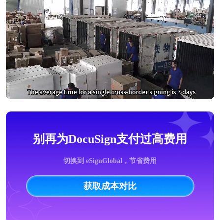
别再为DocuSign支付过高费用
切换到 eSignGlobal，节省费用
获取成本对比