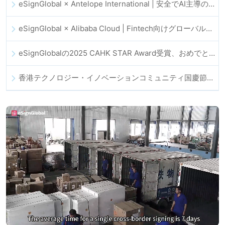
eSignGlobal × Antelope International | 安全でAI主導のデジタルワークフローを推進
eSignGlobal × Alibaba Cloud | Fintech向けグローバルなデジタルトラスト強化に向けて連携
eSignGlobalの2025 CAHK STAR Award受賞、おめでとうございます！
香港テクノロジー・イノベーションコミュニティ国慶節ディナー