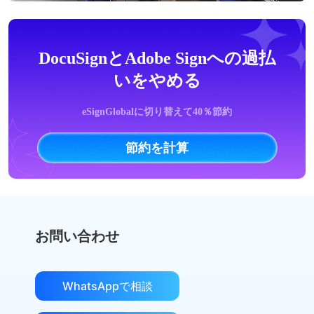
DocuSignとAdobe Signへの過払
いをやめる
eSignGlobalに切り替えて40％節約
節約を計算
お問い合わせ
WhatsAppで相談