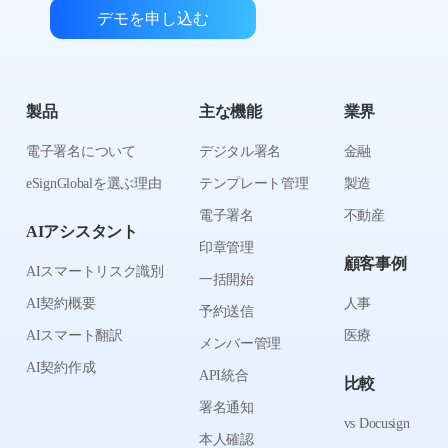
デモを申し込む
製品
主な機能
業界
電子署名について
デジタル署名
金融
eSignGlobalを選ぶ理由
テンプレート管理
製造
電子署名
不動産
AIアシスタント
印章管理
顧客事例
AIスマートリスク識別
一括開始
AI契約概要
人事
予約送信
AIスマート翻訳
医療
メンバー管理
AI契約作成
API統合
比較
署名通知
vs Docusign
本人確認