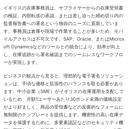
イギリスの在庫事務員は、サプライヤーからの在庫受領書
の検証、内部転送の承認、または差し迫った締め切り内の
監査報告書への署名という独自のニーズに直面していま
す。事務員は倉庫や現場で作業することが多いため、モバ
イルアクセスは不可欠です。SAP、Oracle、またはMicros
oft Dynamicsなどのツールとの統合により、効率が向上
し、在庫追跡から署名確認までのシームレスなワークフロ
ーが実現します。
ビジネスの観点から見ると、理想的な電子署名ソリューシ
ョンは、手頃な価格と拡張性のバランスを取る必要があり
ます。中小企業（SME）がイギリスの在庫運用を支配して
いるため、月額1ユーザーあたり30ポンド未満の価格設定
がより好ましく、商品の受領書などの反復的なフォームに
無制限のテンプレートを提供します。機密性の高い在庫デ
ータを保護するために、多要素認証などのセキュリティ機