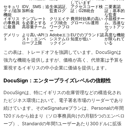
しています
セキュリ
IDV、SMS；追
生体認証、
アクセスコード検
二要素認
ティ/追加
加料金
監査ログ
証；G2B統合
証；基本的
機能
な監査
イギリス
テンプレート
クリエイテ
費用対効果の高い
小規模チー
の事務員
を必要とする
ィブ/統合
グローバル運用
ム、迅速な
に最適
高容量チーム
ワークフロ
セットアッ
ー
プ
デメリッ
より高いAPIコ
Adobeエコ
EUでのブランド認
高度な機能
ト
スト；エンベ
システムロ
知度が低い
が限られて
ロープ上限
ックイン
いる
この表は、トレードオフを強調しています。DocuSignは
強力な機能を提供しますが、価格が高く、代替案は予算を
重視するイギリスの中小企業に価値を提供します。
DocuSign：エンタープライズレベルの信頼性
DocuSignは、特にイギリスの在庫管理などの構造化され
たビジネス環境において、電子署名市場のリーダーであり
続けています。そのeSignatureプランは、Personalの年間
120ドルから始まり（ソロ事務員向けの月額5つのエンベロ
ープ）、Standardの年間1ユーザーあたり300ドルに拡張