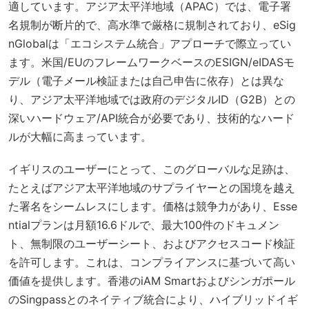
適しています。アジア太平洋地域（APAC）では、電子署
名規制が断片的で、高水準で厳格に規制されており、eSig
nGlobalは「エコシステム統合」アプローチで際立ってい
ます。米国/EUのフレームワークベースのESIGN/eIDASモ
デル（電子メール検証または自己申告に依存）とは異な
り、アジア太平洋地域では政府のデジタルID（G2B）との
深いハードウェア/API統合が必要であり、技術的なハード
ルが大幅に高まっています。
イギリスのユーザーにとって、このグローバルな足跡は、
たとえばアジア太平洋地域のサプライヤーとの国境を越え
た署名をシームレスにします。価格は競争力があり、Esse
ntialプランは月額16.6ドルで、最大100件のドキュメン
ト、無制限のユーザーシート、およびアクセスコード検証
を許可します。これは、コンプライアンスに基づいて高い
価値を提供します。香港のiAM Smartおよびシンガポール
のSingpassとのネイティブ統合により、ハイブリッドイギ