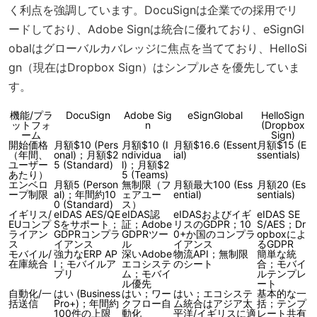
く利点を強調しています。DocuSignは企業での採用でリ
ードしており、Adobe Signは統合に優れており、eSignGl
obalはグローバルカバレッジに焦点を当てており、HelloSi
gn（現在はDropbox Sign）はシンプルさを優先していま
す。
機能/プラ
DocuSign
Adobe Sig
eSignGlobal
HelloSign
ットフォ
n
(Dropbox
ーム
Sign)
開始価格
月額$10 (Pers
月額$10 (I
月額$16.6 (Essent
月額$15 (E
（年間、
onal)；月額$2
ndividua
ial)
ssentials)
ユーザー
5 (Standard)
l)；月額$2
あたり）
5 (Teams)
エンベロ
月額5 (Person
無制限（フ
月額最大100 (Ess
月額20 (Es
ープ制限
al)；年間約10
ェアユー
ential)
sentials)
0 (Standard)
ス）
イギリス/
eIDAS AES/QE
eIDAS認
eIDASおよびイギ
eIDAS SE
EUコンプ
Sをサポート；
証；Adobe
リスのGDPR；10
S/AES；Dr
ライアン
GDPRコンプラ
GDPRツー
0+か国のコンプラ
opboxによ
ス
イアンス
ル
イアンス
るGDPR
モバイル/
強力なERP AP
深いAdobe
物流API；無制限
簡単な統
在庫統合
I；モバイルア
エコシステ
のシート
合；モバイ
プリ
ム；モバイ
ルテンプレ
ル優先
ート
自動化/一
はい (Business
はい；ワー
はい；エコシステ
基本的な一
括送信
Pro+)；年間約
クフロー自
ム統合はアジア太
括；テンプ
100件の上限
動化
平洋/イギリスに適
レート共有