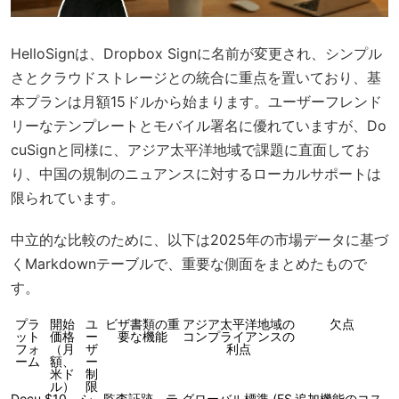
HelloSignは、Dropbox Signに名前が変更され、シンプル
さとクラウドストレージとの統合に重点を置いており、基
本プランは月額15ドルから始まります。ユーザーフレンド
リーなテンプレートとモバイル署名に優れていますが、Do
cuSignと同様に、アジア太平洋地域で課題に直面してお
り、中国の規制のニュアンスに対するローカルサポートは
限られています。
中立的な比較のために、以下は2025年の市場データに基づ
くMarkdownテーブルで、重要な側面をまとめたもので
す。
プラ
開始
ユ
ビザ書類の重
アジア太平洋地域の
欠点
ット
価格
ー
要な機能
コンプライアンスの
フォ
（月
ザ
利点
ーム
額、
ー
米ド
制
ル）
限
Docu
$10
シ
監査証跡、テ
グローバル標準 (ES
追加機能のコス