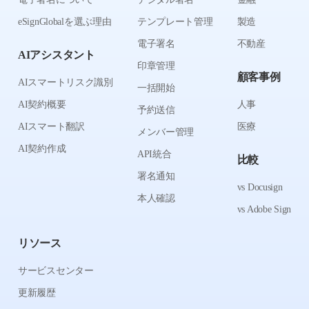
eSignGlobalを選ぶ理由
テンプレート管理
製造
電子署名
不動産
AIアシスタント
印章管理
顧客事例
AIスマートリスク識別
一括開始
AI契約概要
人事
予約送信
AIスマート翻訳
医療
メンバー管理
AI契約作成
API統合
比較
署名通知
vs Docusign
本人確認
vs Adobe Sign
リソース
サービスセンター
更新履歴