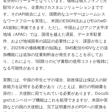
名分野のリーダーとなっています。価格は個人プランで月
額10ドルから、企業向けカスタムソリューションまでで
す。そのAPI統合により、国際的なユーザーはシームレス
なワークフローを実現し、米国のESIGN法およびEUのeID
AS規制に準拠できます。ただし、中国およびアジア太平洋
地域（APAC）では、国境を越えた遅延、データ常駐要
件、および地域固有の認証の必要性により、課題が生じま
す。2025年の価格概要の知識は、SMS配信やIDVなどの追
加機能には追加の従量制料金が発生することを示してお
り、これにより、1回限りのビザ書類の使用コストが複雑に
なる可能性があります。
実際には、中国の学生ビザの場合、財政保証は保証人の財
政能力を証明する必要があり（たとえば、銀行の明細書を
添付）、大使館に宛てられている必要があります。DocuSi
gnのエンベロープ機能はこれを処理できますが、米国や英
国などの国の大使館は、完了証明書付きのPDFへの変換を