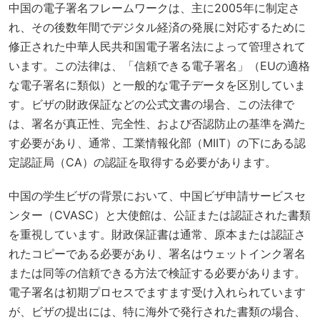
中国の電子署名フレームワークは、主に2005年に制定さ
れ、その後数年間でデジタル経済の発展に対応するために
修正された中華人民共和国電子署名法によって管理されて
います。この法律は、「信頼できる電子署名」（EUの適格
な電子署名に類似）と一般的な電子データを区別していま
す。ビザの財政保証などの公式文書の場合、この法律で
は、署名が真正性、完全性、および否認防止の基準を満た
す必要があり、通常、工業情報化部（MIIT）の下にある認
定認証局（CA）の認証を取得する必要があります。
中国の学生ビザの背景において、中国ビザ申請サービスセ
ンター（CVASC）と大使館は、公証または認証された書類
を重視しています。財政保証書は通常、原本または認証さ
れたコピーである必要があり、署名はウェットインク署名
または同等の信頼できる方法で検証する必要があります。
電子署名は初期プロセスでますます受け入れられています
が、ビザの提出には、特に海外で発行された書類の場合、