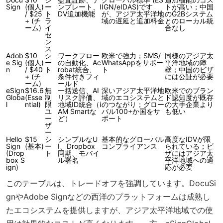
Sign
(個人)
ー
ンプレート、I
IGN/eIDAS)です
トが高い；中国
/ $25
ト
DV追加機能
が、アジア太平洋地
のG2Bシステム
+ (チ
ラ
域の遅延と追加料金
とのローカル統
ーム)
イ
合なし
セ
ン
ス
Adob
$10
シ
ワークフロー
欧米で強力；SMS/
同様のアジア太
e Sig
(個人)
ー
の自動化、Ac
WhatsAppをサポー
平洋地域の障
n
/ $40
ト
robat統合、
ト
壁；中国のビザ
+ (チ
条件付きフィ
には公証が必要
ーム)
ールド
eSign
$16.6
無
一括送信、AI
深いアジア太平洋地
欧米でのブラン
Globa
(Esse
制
リスク評価、
域のエコシステムと
ド認知度が既存
l
ntial)
限
地域ID統合（i
のつながり；グロー
の大手企業より
ユ
AM Smartな
バル100+か国をサ
も低い
ー
ど）
ポート
ザ
ー
Hello
$15
シ
シンプルなU
基本的なグローバル
高度なIDVが限
Sign
(基本)
ー
I、Dropbox
コンプライアンス
られている；ビ
(Drop
ト
同期、モバイ
ザにはアジア太
box S
ル署名
平洋地域への適
ign)
応が必要
このテーブルは、トレードオフを強調しています。DocuSi
gnやAdobe Signなどの西洋のプラットフォームは成熟し
たエコシステムを提供しますが、アジア太平洋地域での使