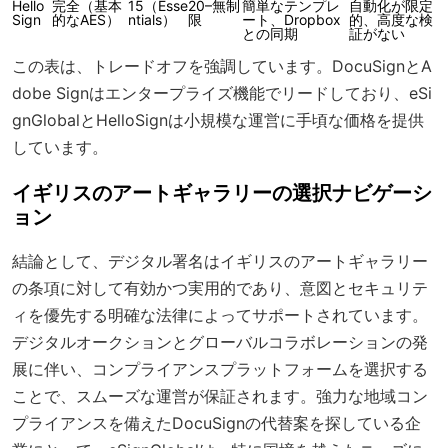
Hello
完全（基本
15（Esse
20–無制
簡単なテンプレ
自動化が限定
Sign
的なAES）
ntials）
限
ート、Dropbox
的、高度な検
との同期
証がない
この表は、トレードオフを強調しています。DocuSignとA
dobe Signはエンタープライズ機能でリードしており、eSi
gnGlobalとHelloSignは小規模な運営に手頃な価格を提供
しています。
イギリスのアートギャラリーの選択ナビゲーシ
ョン
結論として、デジタル署名はイギリスのアートギャラリー
の条項に対して有効かつ実用的であり、意図とセキュリテ
ィを優先する明確な法律によってサポートされています。
デジタルオークションとグローバルコラボレーションの発
展に伴い、コンプライアンスプラットフォームを選択する
ことで、スムーズな運営が保証されます。強力な地域コン
プライアンスを備えたDocuSignの代替案を探している企