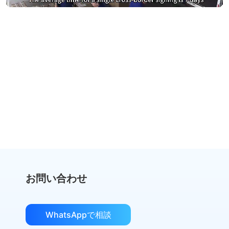
DocuSignとAdobe Signへの過払
いをやめる
eSignGlobalに切り替えて40％節約
節約を計算
お問い合わせ
WhatsAppで相談