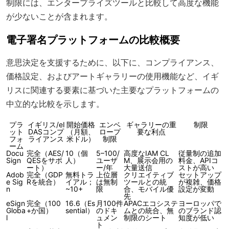
制限には、エンタープライズツールと比較して高度な機能
が少ないことが含まれます。
電子署名プラットフォームの比較概要
意思決定を支援するために、以下に、コンプライアンス、
価格設定、およびアートギャラリーの使用機能など、イギ
リスに関連する要素に基づいた主要なプラットフォームの
中立的な比較を示します。
プラ
イギリス/eI
開始価格
エンベ
ギャラリーの重
制限
ット
DASコンプ
（月額、
ロープ
要な利点
フォ
ライアンス
米ドル）
制限
ーム
Docu
完全（AES/
10（個
5–100/
高度なIAM CL
従量制の追加
Sign
QESをサポ
人）
ユーザ
M、展示会用の
料金、APIコ
ート）
ー/年
大量送信
ストが高い
Adob
完全（GDP
無料トラ
上位層
クリエイティブ
セットアップ
e Sig
Rを統合）
イアル；
は無制
ツールとの統
が複雑、価格
n
~10+
限
合、モバイル優
設定が変動
先
eSign
完全（100
16.6（Es
月100件
APACエコシステ
ヨーロッパで
Globa
+か国）
sential）
のドキ
ムとの統合、無
のブランド認
l
ュメン
制限のシート
知度が低い
ト