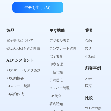
デモを申し込む
製品
主な機能
業界
電子署名について
デジタル署名
金融
eSignGlobalを選ぶ理由
テンプレート管理
製造
電子署名
不動産
AIアシスタント
印章管理
顧客事例
AIスマートリスク識別
一括開始
AI契約概要
人事
予約送信
AIスマート翻訳
医療
メンバー管理
AI契約作成
API統合
比較
署名通知
vs Docusign