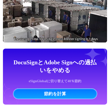
DocuSignとAdobe Signへの過払
いをやめる
eSignGlobalに切り替えて40％節約
節約を計算