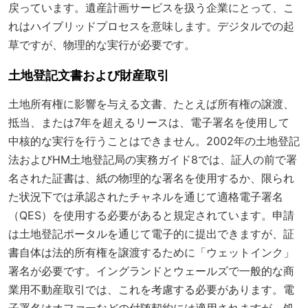
戻っています。遺産計画サービスを扱う企業にとって、こ
れはハイブリッドプロセスを意味します。デジタルでの起
草ですが、物理的な実行が必要です。
土地登記文書および財産取引
土地所有権に影響を与える文書、たとえば所有権の譲渡、
抵当、または7年を超えるリースは、電子署名を使用して
中核的な実行を行うことはできません。2002年の土地登記
法およびHM土地登記局の実務ガイド8では、証人の前で署
名された証書は、紙の物理的な署名を使用するか、限られ
た状況下では承認されたチャネルを通じて適格電子署名
（QES）を使用する必要があると規定されています。申請
は土地登記ポータルを通じて電子的に提出できますが、証
書自体は法的所有権を譲渡するために「ウェットインク」
署名が必要です。イングランドとウェールズで一般的な商
業用不動産取引では、これを考慮する必要があります。電
子署名はオファーなどの付随契約には適用されますが、処