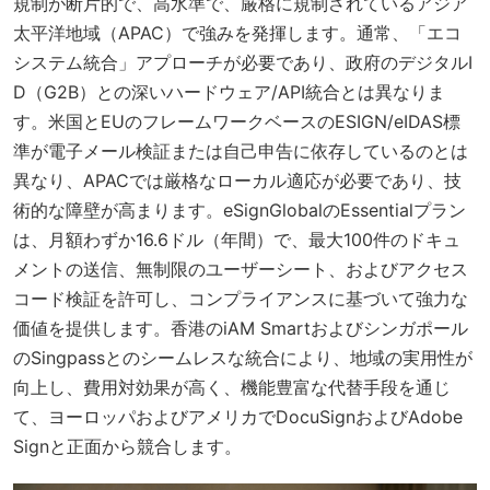
規制が断片的で、高水準で、厳格に規制されているアジア
太平洋地域（APAC）で強みを発揮します。通常、「エコ
システム統合」アプローチが必要であり、政府のデジタルI
D（G2B）との深いハードウェア/API統合とは異なりま
す。米国とEUのフレームワークベースのESIGN/eIDAS標
準が電子メール検証または自己申告に依存しているのとは
異なり、APACでは厳格なローカル適応が必要であり、技
術的な障壁が高まります。eSignGlobalのEssentialプラン
は、月額わずか16.6ドル（年間）で、最大100件のドキュ
メントの送信、無制限のユーザーシート、およびアクセス
コード検証を許可し、コンプライアンスに基づいて強力な
価値を提供します。香港のiAM Smartおよびシンガポール
のSingpassとのシームレスな統合により、地域の実用性が
向上し、費用対効果が高く、機能豊富な代替手段を通じ
て、ヨーロッパおよびアメリカでDocuSignおよびAdobe
Signと正面から競合します。