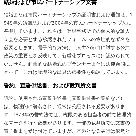
結婚および市民パートナーシップ文書
結婚または市民パートナーシップの証明書および通知は、1
949年の婚姻法および2004年の市民パートナーシップ法に
準拠しています。これらは、登録事務所での個人的な証人
立会を必要とする承認されたフォームへの物理的な署名を
必要とします。電子的な方法は、人生の節目に対する公共
政策の重要性を反映して、荘厳化プロセスには認められて
いません。商業的な結婚式のプランナーまたは法律顧問に
とって、これは物理的な出席の必要性を強調しています。
誓約、宣誓供述書、および裁判所文書
訴訟に使用される宣誓供述書（宣誓供述書や誓約など）
は、物理的に署名され、通常は公証される必要がありま
す。1978年の誓約法では、権限のある担当者の前で物理的
なマークを行う必要があります。一部の裁判所では文書の
電子提出を受け付けていますが、基盤となる実行は依然と