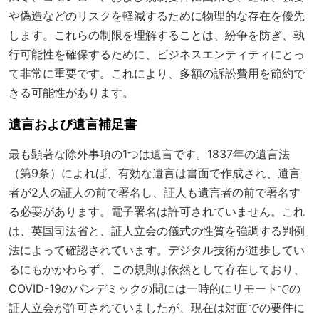
や偽造などのリスクを軽減するために物理的な存在を優先
します。これらの制限を理解することは、紛争を防ぎ、執
行可能性を確保するために、ビジネスエンティティにとっ
て非常に重要です。これにより、多額の訴訟費用を節約で
きる可能性があります。
遺言および遺言補足書
最も顕著な除外事項の1つは遺言です。1837年の遺言法
（第9条）によれば、有効な遺言は書面で作成され、遺言
者が2人の証人の前で署名し、証人も遺言者の前で署名す
る必要があります。電子署名は許可されていません。これ
は、英国司法省と、証人立会の儀式の性質を強調する判例
法によって確認されています。デジタル技術が進歩してい
るにもかかわらず、この規則は依然として存在しており、
COVID-19のパンデミックの間には一時的にリモートでの
証人立会が許可されていましたが、現在は対面での要件に