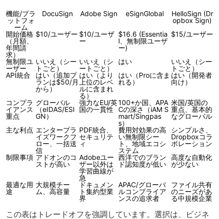
機能/プラ
DocuSign
Adobe Sign
eSignGlobal
HelloSign (Dr
ットフォ
opbox Sign)
ーム
開始価格
$10/ユーザー
$10/ユーザ
$16.6 (Essentia
$15/ユーザー
（月額、
ー
l、無制限ユーザ
年間請
ー)
求）
無制限ユ
いいえ（シー
いいえ（シ
はい
いいえ（シー
ーザー
トごと）
ートごと）
トごと）
API統合
はい（追加プ
はい（より
はい（Proに含ま
はい（開発者
ランは$50/月
上位のレベ
れる）
向け）
から）
ルに含まれ
る）
コンプラ
グローバル
強力なEU/英
100+か国、APA
米国/英国の
イアンス
（eIDAS/ESI
国の一貫性
Cの深さ（iAM S
重点、基本的
重点
GN）
mart/Singpas
なグローバル
s）
主な利点
エンタープラ
PDF統合、
費用対効果の高
シンプルさ、
イズワークフ
セキュリテ
い無制限シー
Dropboxコラ
ロー、一括送
ィ
ト、地域エコシ
ボレーション
信
ステム
制限事項
アドオンのコ
Adobeユー
西洋でのブラン
高度な自動化
ストが高い
ザー以外は
ド認知度が低い
が少ない
学習曲線が
急
最適な用
大規模チー
ドキュメン
APAC/グローバ
ファイル共有
途
ム、高容量
ト集約型業
ルコンプライア
のニーズがあ
界
ンスの追求者
る中規模企業
この表はトレードオフを強調しています。選択は、ビジネ