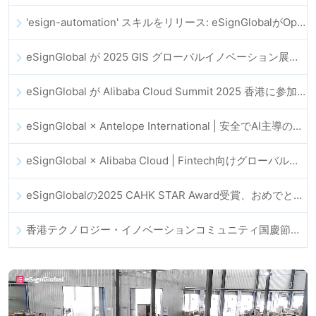
'esign-automation' スキルをリリース: eSignGlobalがOpenClawの電子署名自動化を支援
eSignGlobal が 2025 GIS グローバルイノベーション展に登場
eSignGlobal が Alibaba Cloud Summit 2025 香港に参加し、AI 主導のクラウドイノベーションとデジタルトラストを推進
eSignGlobal × Antelope International | 安全でAI主導のデジタルワークフローを推進
eSignGlobal × Alibaba Cloud | Fintech向けグローバルなデジタルトラスト強化に向けて連携
eSignGlobalの2025 CAHK STAR Award受賞、おめでとうございます！
香港テクノロジー・イノベーションコミュニティ国慶節ディナー