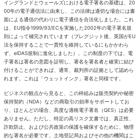
イングランドとウェールズにおける電子署名の基礎は、20
00年の電子通信法に由来し、この法律は適切な場合には書
面による通信の代わりに電子通信を合法化しました。これ
は、EU指令1999/93/ECを実施した2002年の電子署名規
則によって補完されています（ブレグジット後、英国がEU
法を保持することで一貫性を維持しているにもかかわら
ず、eIDAS規制に進化しました）。この制度の下では、電
子署名は署名の意図を証明し、署名を署名者と確実に結び
付けることができれば、通常、裁判所の証拠として認めら
れます。これは「ウェットインク」署名と同様です。
ビジネスの観点から見ると、この枠組みは販売契約や秘密
保持契約（NDA）などの商取引の効率をサポートしてお
り、ほとんどの場合、高度な適格電子署名（QES）は必要
ありません。ただし、特定の高リスク文書では、真正性、
詐欺防止、および公共政策の保護を確保するために、物理
的な署名が必要です。土地登記局およびその他の機関はこ