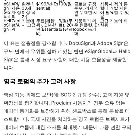
eSi
API/
완전(1
$199/년(Es
100/월
글로벌 규정
사용자 정의 통
gn
사용
00개
sential)
준수, 경제적
합에 개발 지원
Glo
자 정
이상 국
인 무제한 시
이 필요할 수 있
bal
의
가)
트
음
Hell
Zapi
기본에
무료(제한
3/월(무
사용하기 쉬
고급 기능이 제
oSi
er/A
서 고급
됨), £144/
료), 20/
운 템플릿, Dr
한됨
gn
PI
년(Essentia
월(유료)
opbox 동기
ls)
화
이 표는 절충점을 강조합니다. DocuSign과 Adobe Sign은
규모 면에서 우위를 점하고 있는 반면 eSignGlobal과 Hello
Sign은 틈새 시장 요구 사항에 대한 비용 효율성을 제공합
니다.
영국 로펌의 추가 고려 사항
핵심 기능 외에도 보안(예: SOC 2 규정 준수), 고객 지원 및
확장성을 평가합니다. Proclaim 사용자의 경우 오류 없는
데이터 동기화를 보장하기 위해 샌드박스를 통해 통합을 테
스트합니다. 국제 사건을 처리하는 영국 로펌은 브렉시트가
데이터 흐름에 대한 조사를 확대했기 때문에 다중 관할 구역