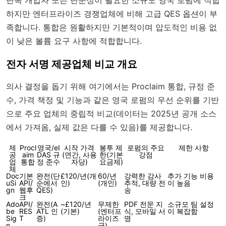
하지만 엔터프라이즈 경쟁업체에 비해 고급 QES 옵션이 부
족합니다. 통합은 원활하지만 기본적이며 압도적인 비용 없
이 낮은 볼륨 요구 사항에 적합합니다.
전자 서명 제공업체 비교 개요
의사 결정을 돕기 위해 여기에서는 Proclaim 통합, 규정 준
수, 가격 책정 및 기능과 같은 영국 로펌의 우선 순위를 기반
으로 주요 업체의 중립적 비교(데이터는 2025년 공개 소스
에서 가져옴, 실제 값은 다를 수 있음)를 제공합니다.
제
Procl
영국/eI
시작 가격
봉투 제
로펌의 주요
제한 사항
공
aim
DAS 규
(연간, 사용
한(기본
강점
업
통합
정 준수
자당)
요금제)
체
Doc
기본
완전(단
£120/년(개
60/년
강력한 감사
추가 기능 비용
uSi
API/
순에서
인)
(개인)
추적, 대량 전
이 높음
gn
웹후
QES)
송
크
Ado
API/
완전(A
~£120/년
무제한
PDF 전문 지
소규모 팀 설정
be
RES
ATL 인
(기본)
(엔터프
식, 모바일 서
이 복잡함
Sig
T
증)
라이즈
명
n
급)