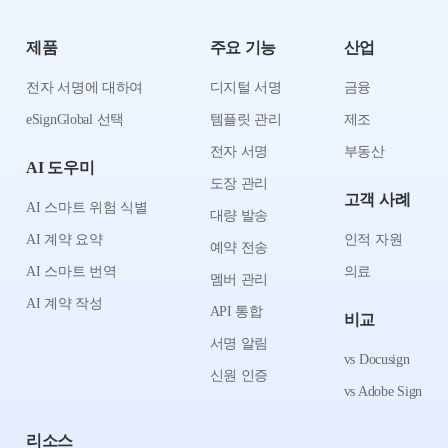
제품
주요 기능
산업
전자 서명에 대하여
디지털 서명
금융
eSignGlobal 선택
템플릿 관리
제조
전자 서명
부동산
AI 도우미
도장 관리
고객 사례
AI 스마트 위험 식별
대량 발송
AI 계약 요약
인적 자원
예약 전송
AI 스마트 번역
의료
멤버 관리
AI 계약 작성
API 통합
비교
서명 알림
vs Docusign
신원 인증
vs Adobe Sign
리소스