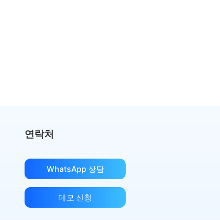
DocuSign 및 Adobe Sign에 과다
지불하지 마세요
eSignGlobal로 전환하고 40% 절약하세요
절감액 계산
연락처
WhatsApp 상담
데모 신청