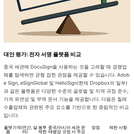
대안 평가: 전자 서명 플랫폼 비교
중국 세관에 DocuSign을 사용하는 것을 고려할 때 경쟁업
체를 탐색하면 균형 잡힌 관점을 제공할 수 있습니다. Adob
e Sign, eSignGlobal 및 HelloSign(현재 Dropbox의 일부)
과 같은 플랫폼은 다양한 수준의 글로벌 및 지역 규정 준수,
가격 유연성 및 무역 문서 기능을 제공합니다. 다음은 칠레
수출업체와 관련된 주요 요소를 기반으로 한 중립적인 비교
입니다.
플랫
가격(연간, 달
봉투
중국/아시아
세관 문
장점
제한 사항
폼
러)
제한
태평양 규정
서 주요