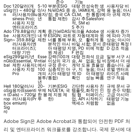
준수
기능
Doc
120달러(개
5-10
부분(ESIG
대량 전
성숙한 생
사용자당 비
uSig
인) ~ 480달
0/사
N/eIDAS 중
송, IAM
태계, 강력
용 높음; 아시
n
러/사용자(Bu
용자/
점; 중국 CA
CLM,
한 통합(예:
아 규제 격차
siness Pro);
년
통합 제한)
감사 추
Salesforc
사용자 지정
적, SM
e)
엔터프라이즈
S 추가
Ado
179.88달러/
계획
중간(eIDAS/
워크플
Adobe 생
사용자 증가
be
사용자(개인)
내 무
ESIGN; 파트
로 자동
태계와 원
에 따라 가격
Sign
~ 359.88달
제한
너를 통해 부
화, 모
활하게 통
상승; 아시아
러/사용자(엔
분적인 아시
바일 서
합; 문서 준
태평양 특정 I
터프라이즈);
아 태평양 지
명, PD
비에 적합
D 강조 적음
대량 기반
원 제공)
F 편집
eSig
299달러/년
Esse
강력(100개
대량 전
좌석 요금
일부 서구 시
nGlo
(Essential, 무
ntial
이상의 국가
송, AI
없음; 팀 비
장에서 더 새
bal
제한 사용자);
에서
규정 준수;
계약 도
용 효율성
롭습니다. 글
사용자 지정
100
심층적인 아
구, 지
높음; 아시
로벌 엔터프
Pro
개의
시아 태평양
역 ID
아 태평양
라이즈 사례
봉투/
통합)
확인
성능 빠름
연구 적음
년
Hell
180달러/사
20-
기본(ESIG
간단한
사용자 친
규제 문서 규
oSig
용자(Essenti
무제
N/UETA; 국
템플릿,
화적인 인
정 준수 약함;
n (D
als) ~ 720달
한 봉
제 지원 제
팀 협
터페이스;
고급 아시아
rop
러/사용자(Pr
투
한)
업, API
시작하기
태평양 기능
box
emium)
액세스
저렴함
없음
Sig
n)
Adobe Sign은 Adobe Acrobat과 통합되어 안전한 PDF 처
리 및 엔터프라이즈 워크플로를 강조합니다. 국제 문서에 대