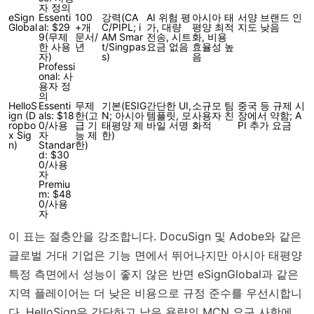
자 정의
eSign
Essenti
100
강력(CA
AI 위험 평
아시아 태
서양 브랜드 인
Global
al: $29
+개
C/PIPL; i
가, 대량
평양 최적
지도 낮음
9(무제
문서/
AM Smar
전송, 시트
화, 비용
한 사용
년
t/Singpas
요금 없음
효율성 높
자)
s)
음
Professi
onal: 사
용자 정
의
HelloS
Essenti
무제
기본(ESIG
간단한 UI,
소규모 팀
중국 등 규제 시
ign (D
als: $18
한(고
N; 아시아
템플릿, 모
사용자 친
장에서 약함; A
ropbo
0/사용
급 기
태평양 제
바일 서명
화적
PI 추가 요금
x Sig
자
능 제
한)
n)
Standar
한)
d: $30
0/사용
자
Premiu
m: $48
0/사용
자
이 표는 절충안을 강조합니다. DocuSign 및 Adobe와 같은
글로벌 거대 기업은 기능 면에서 뛰어나지만 아시아 태평양
특정 측면에서 성능이 좋지 않은 반면 eSignGlobal과 같은
지역 플레이어는 더 낮은 비용으로 규정 준수를 우선시합니
다. HelloSign은 간단하고 낮은 용량의 MCN 요구 사항에