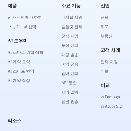
제품
주요 기능
산업
전자 서명에 대하여
디지털 서명
금융
eSignGlobal 선택
템플릿 관리
제조
전자 서명
부동산
AI 도우미
도장 관리
고객 사례
AI 스마트 위험 식별
대량 발송
AI 계약 요약
인적 자원
예약 전송
AI 스마트 번역
의료
멤버 관리
AI 계약 작성
API 통합
비교
서명 알림
vs Docusign
신원 인증
vs Adobe Sign
리소스