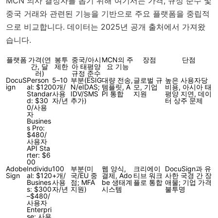
MCN 의사 결정자를 돕기 위해 여기서는 가격, 규정 준수 및
중국 거래와 관련된 기능을 기반으로 주요 플랫폼을 중립적
으로 비교합니다. 데이터는 2025년 공개 출처에서 가져왔
습니다.
플랫폼
가격(연
봉투
중국/아시
MCN의 주
장점
단점
간, 달
제한
아 태평양
요 기능
러)
규정 준수
DocuS
Person
5–10
부분(ESIG
대량 전송,
글로벌 규
높은 사용자당
ign
al: $120
0개/
N/eIDAS;
템플릿, A
모, 기업
비용, 아시아 태
Standar
사용
IDV/SMS
PI 통합
지원
평양 지연, 데이
d: $30
자/년
추가)
터 상주 문제
0/사용
자
Busines
s Pro:
$480/
사용자
API Sta
rter: $6
00
Adobe
Individu
100
부분(미
웹 양식,
크리에이
DocuSign과 유
Sign
al: $120
+개/
국/EU 중
결제, Ado
티브 워크
사한 국경 간 장
Busines
사용
점; MFA
be 생태계
플로 통합
애물; 기업 가격
s: $300
자/년
지원)
시스템
불투명
–$480/
사용자
Enterpri
se: 사용