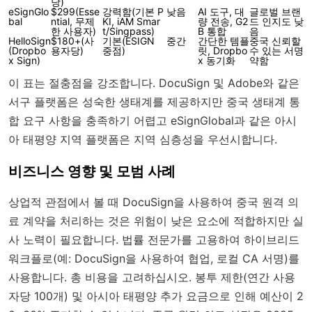
당)
eSignGlo
$299(Esse
강력함(기본 P
낮음
AI 도구, 대
글로벌 브랜
bal
ntial, 무제
KI, iAM Smar
량 전송, G2
드 인지도 낮
한 사용자)
t/Singpass)
B 통합
음
HelloSign
$180+(사
기본(ESIGN
중간
간단한 템플
중국 신뢰할
(Dropbo
용자당)
중점)
릿, Dropbo
수 있는 서명
x Sign)
x 동기화
약함
이 표는 절충점을 강조합니다. DocuSign 및 Adobe와 같은
서구 플랫폼은 성숙한 생태계를 제공하지만 중국 생태계 통
합 요구 사항을 충족하기 어렵고 eSignGlobal과 같은 아시
아 태평양 지역 플랫폼은 지역 심층성을 우선시합니다.
비즈니스 영향 및 모범 사례
상업적 관점에서 볼 때 DocuSign을 사용하여 중국 원격 의
료 계약을 처리하는 것은 위험이 낮은 요소에 적합하지만 실
사 노력이 필요합니다. 법률 전문가를 고용하여 하이브리드
워크플로(예: DocuSign을 사용하여 협업, 로컬 CA 서명)를
사용합니다. 총 비용을 고려하십시오. 봉투 제한(연간 사용
자당 100개) 및 아시아 태평양 추가 요금으로 인해 예산이 2