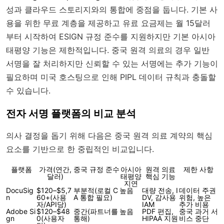
성과 클라우드 스토리지와의 통합에 중점을 둡니다. 기본 사
용을 위한 무료 계층을 제공하고 유료 요금제는 월 15달러
부터 시작하여 ESIGN 규정 준수를 지원하지만 기본 아시아
태평양 기능은 제한적입니다. 중국 원격 의료의 경우 일반
서명을 잘 처리하지만 신뢰할 수 있는 서명에는 추가 기능이
필요하며 미국 호스팅으로 인해 PIPL 데이터 규칙과 충돌할
수 있습니다.
전자 서명 플랫폼의 비교 분석
의사 결정을 돕기 위해 다음은 중국 원격 의료 계약의 핵심
요소를 기반으로 한 중립적인 비교입니다.
플랫폼
가격(연간,
중국 규정 준수
아시아
원격 의료
제한 사항
달러)
태평양
핵심 기능
지연
DocuSig
$120–$5,7
부분적(로컬 C
높음
대량 전송, I
데이터 주권
n
60+(사용
A 통합 필요)
DV, 감사용
위험, 높은
자/API당)
IAM
추가 비용
Adobe Si
$120–$48
중간(파트너를
높음
PDF 편집,
중국 과거 서
gn
0(사용자
통해)
HIPAA 지원
비스 중단