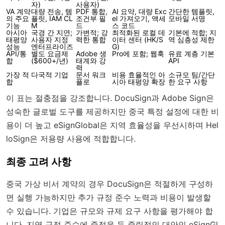
자)
사용자)
VA 계약
대량 전송, 템
PDF 통합,
AI 요약, 대량 Exc
간단한 템플릿,
의 주요
플릿, IAM CL
조건부 필
el 가져오기, 액세
모바일 서명
기능
M
드
스 코드
아시아
국경 간 지연;
가변적; 강
최적화된 로컬 데
기본에 적합; 지
태평양
사용자 지정
력한 통합
이터 센터 (HK/S
역 심층성 제한
성능
엔터프라이즈
G)
API/통
별도 요금제
Adobe 생
Pro에 포함; 웹훅
유료 계층 기본
합
($600+/년)
태계와 강
API
력
가장 적
다국적 기업
문서 워크
비용 효율적인 아
소규모 팀/간단
합
플로
시아 태평양 확장
한 요구 사항
이 표는 절충점을 강조합니다. DocuSign과 Adobe Sign은
성숙한 글로벌 도구를 제공하지만 중국 특정 설정에 대한 비
용이 더 높고 eSignGlobal은 지역 효율성을 우선시하며 Hel
loSign은 저용량 사용에 적합합니다.
최종 고려 사항
중국 가상 비서 계약의 경우 DocuSign은 적절하게 구성하
면 실행 가능하지만 추가 규정 준수 노력과 비용이 발생할
수 있습니다. 기업은 규모와 규제 요구 사항을 평가해야 합
니다. 지역 규정 준수에 중점을 둔 중립적인 대안인 eSignGl