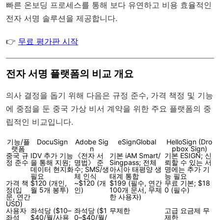
빠른 온보딩 프로세스를 통해 보다 유연하고 비용 효율적인
전자 서명 솔루션을 제공합니다.
👉
무료 평가판 시작
전자 서명 플랫폼의 비교 개요
의사 결정을 돕기 위해 다음은 규정 준수, 가격 책정 및 기능
에 중점을 둔 중국 가상 비서 계약을 위한 주요 플랫폼의 중
립적인 비교입니다.
기능/플
DocuSign
Adobe Sig
eSignGlobal
HelloSign (Dro
랫폼
n
pbox Sign)
중국 규
IDV 추가 기능
《전자 서
기본 iAM Smart/
기본 ESIGN; 신
정 준수
을 통해 지원;
명법》 준
Singpass; 전체
뢰할 수 있는 서
데이터 현지화
수; SMS/생
아시아 태평양 생
명에는 추가 기
필요
체 인식
태계 통합
능 필요
가격 책
$120 (개인,
~$120 (개
$199 (필수, 연간
무료 기본; $18
정(입
월 5개 봉투)
인)
100개 문서, 무제
0 (필수)
문, 연간
한 사용자)
USD)
사용자
좌석당 ($10–
좌석당 ($1
무제한
고급 요금제 무
좌석
$40/월/사용
0–$40/월/
제한