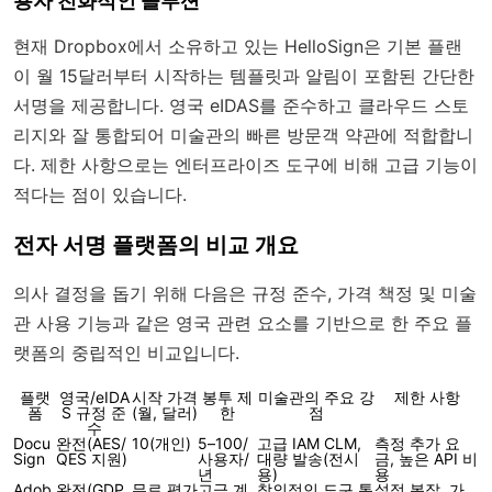
용자 친화적인 솔루션
현재 Dropbox에서 소유하고 있는 HelloSign은 기본 플랜
이 월 15달러부터 시작하는 템플릿과 알림이 포함된 간단한
서명을 제공합니다. 영국 eIDAS를 준수하고 클라우드 스토
리지와 잘 통합되어 미술관의 빠른 방문객 약관에 적합합니
다. 제한 사항으로는 엔터프라이즈 도구에 비해 고급 기능이
적다는 점이 있습니다.
전자 서명 플랫폼의 비교 개요
의사 결정을 돕기 위해 다음은 규정 준수, 가격 책정 및 미술
관 사용 기능과 같은 영국 관련 요소를 기반으로 한 주요 플
랫폼의 중립적인 비교입니다.
플랫
영국/eIDA
시작 가격
봉투 제
미술관의 주요 강
제한 사항
폼
S 규정 준
(월, 달러)
한
점
수
Docu
완전(AES/
10(개인)
5–100/
고급 IAM CLM,
측정 추가 요
Sign
QES 지원)
사용자/
대량 발송(전시
금, 높은 API 비
년
용)
용
Adob
완전(GDP
무료 평가
고급 계
창의적인 도구 통
설정 복잡, 가