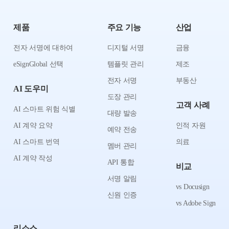
제품
주요 기능
산업
전자 서명에 대하여
디지털 서명
금융
eSignGlobal 선택
템플릿 관리
제조
전자 서명
부동산
AI 도우미
도장 관리
고객 사례
AI 스마트 위험 식별
대량 발송
AI 계약 요약
인적 자원
예약 전송
AI 스마트 번역
의료
멤버 관리
AI 계약 작성
API 통합
비교
서명 알림
vs Docusign
신원 인증
vs Adobe Sign
리소스