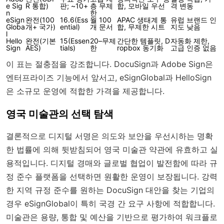
e Sig
R 통합)
판; ~10+
층 무제
합, 모바일 우선
격 변동
n
한
eSign
완전(100
16.6(Ess
월 100
APAC 생태계 통
유럽 브랜드 인
Globa
개+ 국가)
ential)
개 문서
합, 무제한 시트
지도 낮음
l
Hello
완전(기본
15(Essen
20–무제
간단한 템플릿, D
자동화 제한,
Sign
AES)
tials)
한
ropbox 동기화
고급 인증 없음
이 표는 절충점을 강조합니다. DocuSign과 Adobe Sign은
엔터프라이즈 기능에서 앞서고, eSignGlobal과 HelloSign
은 소규모 운영에 적합한 가격을 제공합니다.
영국 미술관의 선택 탐색
결론적으로 디지털 서명은 의도와 보안을 우선시하는 명확
한 법률에 의해 뒷받침되어 영국 미술관 약관에 유효하고 실
용적입니다. 디지털 경매와 글로벌 협업이 발전함에 따라 규
정 준수 플랫폼을 선택하면 원활한 운영이 보장됩니다. 강력
한 지역 규정 준수를 원하는 DocuSign 대안을 찾는 기업의
경우 eSignGlobal이 특히 국경 간 요구 사항에 적합합니다.
미술관은 용량, 통합 및 예산을 기반으로 평가하여 워크플로