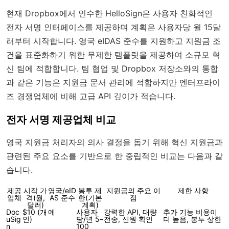
현재 Dropbox에서 인수한 HelloSign은 사용자 친화적인
전자 서명 인터페이스를 제공하며 계획은 사용자당 월 15달
러부터 시작합니다. 영국 eIDAS 준수를 지원하고 지원금 조
건을 표준화하기 위한 무제한 템플릿을 제공하여 소규모 혁
신 팀에 적합합니다. 팀 협업 및 Dropbox 저장소와의 통합
과 같은 기능은 지원금 문서 관리에 적합하지만 엔터프라이
즈 경쟁업체에 비해 고급 API 깊이가 적습니다.
전자 서명 제공업체 비교
영국 지원금 처리자의 의사 결정을 돕기 위해 혁신 지원금과
관련된 주요 요소를 기반으로 한 중립적인 비교는 다음과 같
습니다.
제공
시작 가
영국/eID
봉투 제
지원금의 주요 이
제한 사항
업체
격(월,
AS 준수
한(기본
점
달러)
계획)
Doc
$10 (개
예
사용자
강력한 API, 대량
추가 기능 비용이
uSig
인)
당/년 5–
전송, 신원 확인
더 높음, 봉투 상한
n
100