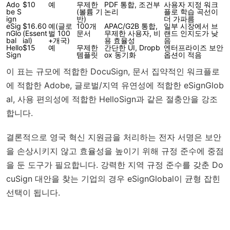
Ado
$10
예
무제한
PDF 통합, 조건부
사용자 지정 워크
be S
(볼륨 기
논리
플로 학습 곡선이
ign
반)
더 가파름
eSig
$16.60
예(글로
100개
APAC/G2B 통합,
일부 시장에서 브
nGlo
(Essent
벌 100
문서
무제한 사용자, 비
랜드 인지도가 낮
bal
ial)
+개국)
용 효율성
음
Hello
$15
예
무제한
간단한 UI, Dropb
엔터프라이즈 보안
Sign
템플릿
ox 동기화
옵션이 적음
이 표는 규모에 적합한 DocuSign, 문서 집약적인 워크플로
에 적합한 Adobe, 글로벌/지역 유연성에 적합한 eSignGlob
al, 사용 편의성에 적합한 HelloSign과 같은 절충안을 강조
합니다.
결론적으로 영국 혁신 지원금을 처리하는 전자 서명은 보안
을 손상시키지 않고 효율성을 높이기 위해 규정 준수에 중점
을 둔 도구가 필요합니다. 강력한 지역 규정 준수를 갖춘 Do
cuSign 대안을 찾는 기업의 경우 eSignGlobal이 균형 잡힌
선택이 됩니다.