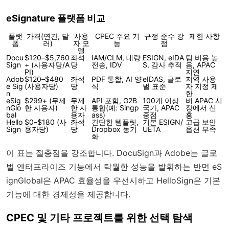
eSignature 플랫폼 비교
플랫
가격(연간, 달
사용
CPEC 주요 기
규정 준수 강
제한 사항
폼
러)
자 모
능
점
델
Docu
$120–$5,760
좌석
IAM/CLM, 대량
ESIGN, eIDA
팀 비용 높
Sign
+ (사용자당/A
당
전송, IDV
S, 감사 추적
음, APAC
PI)
지연
Adob
$120–$480
좌석
PDF 통합, AI 양
eIDAS, 글로
지역 사용
e Sig
(사용자당)
당
식
벌 표준
자 지정 제
n
한
eSig
$299+ (무제
무제
API 포함, G2B
100개 이상
비 APAC 시
nGlo
한 사용자)
한 사
통합(예: Singp
국가, APAC
장에서 신
bal
용자
ass)
중점
흥
Hello
$0–$180 (사
좌석
간단한 템플릿,
기본 ESIGN/
고급 보안
Sign
용자당)
당
Dropbox 동기
UETA
옵션 부족
화
이 표는 절충점을 강조합니다. DocuSign과 Adobe는 글로
벌 엔터프라이즈 기능에서 탁월한 성능을 발휘하는 반면 eS
ignGlobal은 APAC 효율성을 우선시하고 HelloSign은 기본
기능에 대한 경제성을 제공합니다.
CPEC 및 기타 프로젝트를 위한 선택 탐색