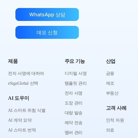
WhatsApp 상담
데모 신청
제품
주요 기능
산업
전자 서명에 대하여
디지털 서명
금융
eSignGlobal 선택
템플릿 관리
제조
전자 서명
부동산
AI 도우미
도장 관리
고객 사례
AI 스마트 위험 식별
대량 발송
AI 계약 요약
인적 자원
예약 전송
AI 스마트 번역
의료
멤버 관리