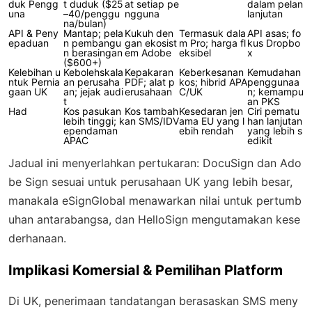
duk Pengg
t duduk ($25
at setiap pe
dalam pelan
una
–40/penggu
ngguna
lanjutan
na/bulan)
API & Peny
Mantap; pela
Kukuh den
Termasuk dala
API asas; fo
epaduan
n pembangu
gan ekosist
m Pro; harga fl
kus Dropbo
n berasingan
em Adobe
eksibel
x
($600+)
Kelebihan u
Kebolehskala
Kepakaran
Keberkesanan
Kemudahan
ntuk Pernia
an perusaha
PDF; alat p
kos; hibrid APA
penggunaa
gaan UK
an; jejak audi
erusahaan
C/UK
n; kemampu
t
an PKS
Had
Kos pasukan
Kos tambah
Kesedaran jen
Ciri pematu
lebih tinggi; k
an SMS/IDV
ama EU yang l
han lanjutan
ependaman
ebih rendah
yang lebih s
APAC
edikit
Jadual ini menyerlahkan pertukaran: DocuSign dan Ado
be Sign sesuai untuk perusahaan UK yang lebih besar,
manakala eSignGlobal menawarkan nilai untuk pertumb
uhan antarabangsa, dan HelloSign mengutamakan kese
derhanaan.
Implikasi Komersial & Pemilihan Platform
Di UK, penerimaan tandatangan berasaskan SMS meny