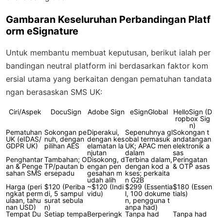
Gambaran Keseluruhan Perbandingan Platf
orm eSignature
Untuk membantu membuat keputusan, berikut ialah per
bandingan neutral platform ini berdasarkan faktor kom
ersial utama yang berkaitan dengan pematuhan tandata
ngan berasaskan SMS UK:
Ciri/Aspek
DocuSign
Adobe Sign
eSignGlobal
HelloSign (D
ropbox Sig
n)
Pematuhan
Sokongan pe
Diperakui,
Sepenuhnya gl
Sokongan t
UK (eIDAS/
nuh, dengan
dengan kes
obal termasuk
andatangan
GDPR UK)
pilihan AES
elamatan la
UK; APAC men
elektronik a
njutan
dalam
sas
Penghantar
Tambahan; O
Disokong, d
Terbina dalam,
Peringatan
an & Penge
TP/pautan b
engan pen
dengan kod a
& OTP asas
sahan SMS
ersepadu
gesahan m
kses; perkaita
udah alih
n G2B
Harga (peri
$120 (Periba
~$120 (Indi
$299 (Essentia
$180 (Essen
ngkat perm
di, 5 sampul
vidu)
l, 100 dokume
tials)
ulaan, tahu
surat sebula
n, pengguna t
nan USD)
n)
anpa had)
Tempat Du
Setiap tempa
Berperingk
Tanpa had
Tanpa had