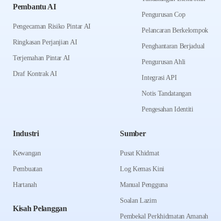
Pembantu AI
Pengurusan Cop
Pengecaman Risiko Pintar AI
Pelancaran Berkelompok
Ringkasan Perjanjian AI
Penghantaran Berjadual
Terjemahan Pintar AI
Pengurusan Ahli
Draf Kontrak AI
Integrasi API
Notis Tandatangan
Pengesahan Identiti
Industri
Sumber
Kewangan
Pusat Khidmat
Pembuatan
Log Kemas Kini
Hartanah
Manual Pengguna
Soalan Lazim
Kisah Pelanggan
Pembekal Perkhidmatan Amanah