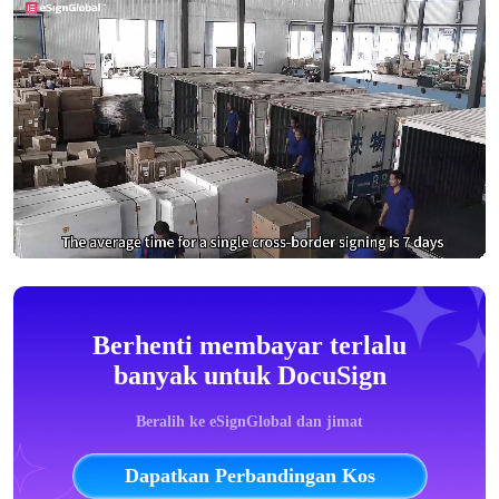
Berhenti membayar terlalu
banyak untuk DocuSign
Beralih ke eSignGlobal dan jimat
Dapatkan Perbandingan Kos