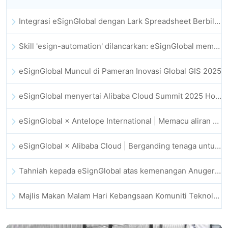
Integrasi eSignGlobal dengan Lark Spreadsheet Berbilang Dimensi Dilancarkan Secara Rasmi: Automasi Penuh Proses Menandatangani dan Mengarkib Kontrak Elektronik
Skill 'esign-automation' dilancarkan: eSignGlobal memperkasa OpenClaw dengan tandatangan elektronik automatik
eSignGlobal Muncul di Pameran Inovasi Global GIS 2025
eSignGlobal menyertai Alibaba Cloud Summit 2025 Hong Kong bagi memacu inovasi awan dipacu AI dan kepercayaan digital
eSignGlobal × Antelope International | Memacu aliran kerja digital yang selamat dan dipacu AI
eSignGlobal × Alibaba Cloud | Berganding tenaga untuk memperkukuh kepercayaan digital global bagi fintech
Tahniah kepada eSignGlobal atas kemenangan Anugerah CAHK STAR 2025
Majlis Makan Malam Hari Kebangsaan Komuniti Teknologi dan Inovasi Hong Kong