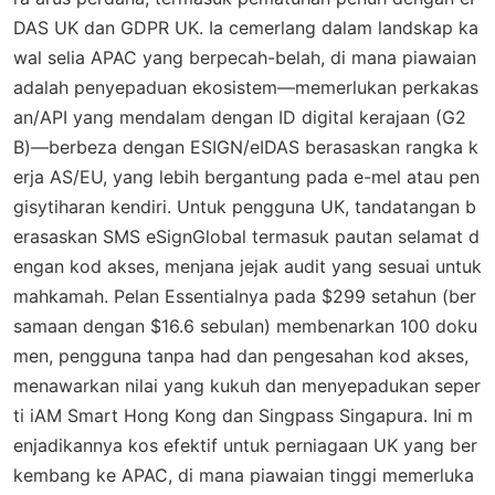
DAS UK dan GDPR UK. Ia cemerlang dalam landskap ka
wal selia APAC yang berpecah-belah, di mana piawaian
adalah penyepaduan ekosistem—memerlukan perkakas
an/API yang mendalam dengan ID digital kerajaan (G2
B)—berbeza dengan ESIGN/eIDAS berasaskan rangka k
erja AS/EU, yang lebih bergantung pada e-mel atau pen
gisytiharan kendiri. Untuk pengguna UK, tandatangan b
erasaskan SMS eSignGlobal termasuk pautan selamat d
engan kod akses, menjana jejak audit yang sesuai untuk
mahkamah. Pelan Essentialnya pada $299 setahun (ber
samaan dengan $16.6 sebulan) membenarkan 100 doku
men, pengguna tanpa had dan pengesahan kod akses,
menawarkan nilai yang kukuh dan menyepadukan seper
ti iAM Smart Hong Kong dan Singpass Singapura. Ini m
enjadikannya kos efektif untuk perniagaan UK yang ber
kembang ke APAC, di mana piawaian tinggi memerluka