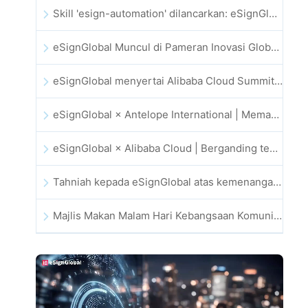
Skill 'esign-automation' dilancarkan: eSignGlobal memperkasa OpenClaw dengan tandatangan elektronik automatik
eSignGlobal Muncul di Pameran Inovasi Global GIS 2025
eSignGlobal menyertai Alibaba Cloud Summit 2025 Hong Kong bagi memacu inovasi awan dipacu AI dan kepercayaan digital
eSignGlobal × Antelope International | Memacu aliran kerja digital yang selamat dan dipacu AI
eSignGlobal × Alibaba Cloud | Berganding tenaga untuk memperkukuh kepercayaan digital global bagi fintech
Tahniah kepada eSignGlobal atas kemenangan Anugerah CAHK STAR 2025
Majlis Makan Malam Hari Kebangsaan Komuniti Teknologi dan Inovasi Hong Kong