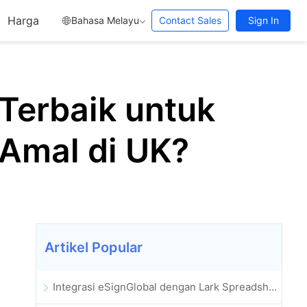
Harga
Bahasa Melayu
Contact Sales
Sign In
 Terbaik untuk
Amal di UK?
Artikel Popular
Integrasi eSignGlobal dengan Lark Spreadsheet Berbilang Dimensi Dilancarkan Secara Rasmi: Automasi Penuh Proses Menandatangani dan Mengarkib Kontrak Elektronik