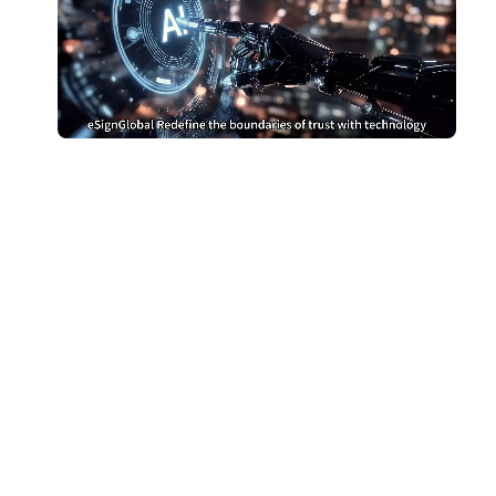
Berhenti membayar
terlalu banyak untuk
DocuSign
Beralih ke eSignGlobal dan jimat
Dapatkan Perbandingan Kos