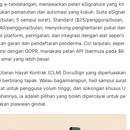
g e-tandatangan, menawarkan pelan eSignature yang ko
lukan pematuhan dan automasi yang kukuh. Suite eSignat
0/bulan, 5 sampul surat), Standard ($25/pengguna/bulan,
 ($40/pengguna/bulan, menyokong penghantaran pukal dan
platform, peringatan, dan integrasi dengan alat seperti
n geran dan pendaftaran penderma. Ciri lanjutan, seper
ensi dengan GDPR, manakala pelan API (bermula pada $6
 amal yang lebih besar.
Kitaran Hayat Kontrak (CLM) DocuSign yang diperluaskan
si berbilang tapak. Walau bagaimanapun, had sampul surat
t untuk pengguna volum tinggi, dan sokongan khusus U
hannya, ia adalah pilihan yang boleh dipercayai untuk pe
an piawaian global.