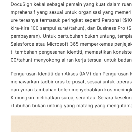
DocuSign kekal sebagai pemain yang kuat dalam ruan
mprehensif yang sesuai untuk organisasi yang memer
ure terasnya termasuk peringkat seperti Personal ($1
kira-kira 100 sampul surat/tahun), dan Business Pro
pembayaran). Untuk pertubuhan bukan untung, templat 
Salesforce atau Microsoft 365 memperkemas penjejaka
ti tambahan pengesahan identiti, memastikan konsist
00/tahun) menyokong aliran kerja tersuai untuk badan
Pengurusan Identiti dan Akses (IAM) dan Pengurusan 
menawarkan tadbir urus terpusat, sesuai untuk opera
dan yuran tambahan boleh menyebabkan kos meningka
K mungkin melibatkan surcaj serantau. Secara keseluru
rtubuhan bukan untung yang matang yang mengutamak