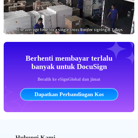
Berhenti membayar terlalu
banyak untuk DocuSign
Beralih ke eSignGlobal dan jimat
Dapatkan Perbandingan Kos
Hubungi Kami