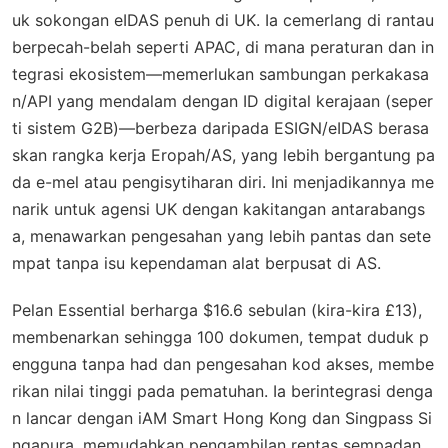
uk sokongan eIDAS penuh di UK. Ia cemerlang di rantau
berpecah-belah seperti APAC, di mana peraturan dan in
tegrasi ekosistem—memerlukan sambungan perkakasa
n/API yang mendalam dengan ID digital kerajaan (seper
ti sistem G2B)—berbeza daripada ESIGN/eIDAS berasa
skan rangka kerja Eropah/AS, yang lebih bergantung pa
da e-mel atau pengisytiharan diri. Ini menjadikannya me
narik untuk agensi UK dengan kakitangan antarabangs
a, menawarkan pengesahan yang lebih pantas dan sete
mpat tanpa isu kependaman alat berpusat di AS.
Pelan Essential berharga $16.6 sebulan (kira-kira £13),
membenarkan sehingga 100 dokumen, tempat duduk p
engguna tanpa had dan pengesahan kod akses, membe
rikan nilai tinggi pada pematuhan. Ia berintegrasi denga
n lancar dengan iAM Smart Hong Kong dan Singpass Si
ngapura, memudahkan pengambilan rentas sempadan.