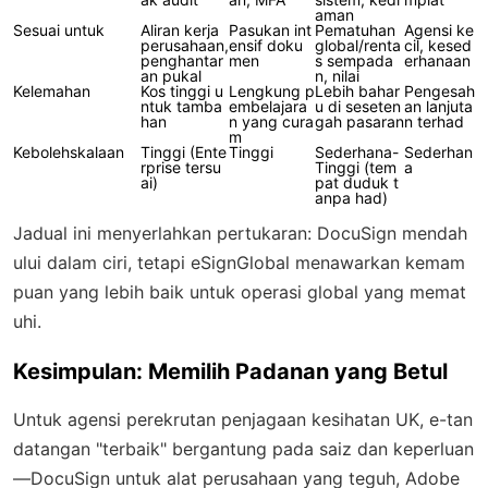
aman
Sesuai untuk
Aliran kerja
Pasukan int
Pematuhan
Agensi ke
perusahaan,
ensif doku
global/renta
cil, kesed
penghantar
men
s sempada
erhanaan
an pukal
n, nilai
Kelemahan
Kos tinggi u
Lengkung p
Lebih bahar
Pengesah
ntuk tamba
embelajara
u di seseten
an lanjuta
han
n yang cura
gah pasaran
n terhad
m
Kebolehskalaan
Tinggi (Ente
Tinggi
Sederhana-
Sederhan
rprise tersu
Tinggi (tem
a
ai)
pat duduk t
anpa had)
Jadual ini menyerlahkan pertukaran: DocuSign mendah
ului dalam ciri, tetapi eSignGlobal menawarkan kemam
puan yang lebih baik untuk operasi global yang memat
uhi.
Kesimpulan: Memilih Padanan yang Betul
Untuk agensi perekrutan penjagaan kesihatan UK, e-tan
datangan "terbaik" bergantung pada saiz dan keperluan
—DocuSign untuk alat perusahaan yang teguh, Adobe