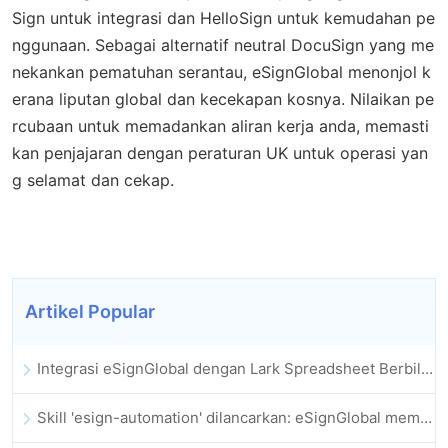
Sign untuk integrasi dan HelloSign untuk kemudahan pe
nggunaan. Sebagai alternatif neutral DocuSign yang me
nekankan pematuhan serantau, eSignGlobal menonjol k
erana liputan global dan kecekapan kosnya. Nilaikan pe
rcubaan untuk memadankan aliran kerja anda, memasti
kan penjajaran dengan peraturan UK untuk operasi yan
g selamat dan cekap.
Artikel Popular
Integrasi eSignGlobal dengan Lark Spreadsheet Berbilang Dimensi Dilancarkan Secara Rasmi: Automasi Penuh Proses Menandatangani dan Mengarkib Kontrak Elektronik
Skill 'esign-automation' dilancarkan: eSignGlobal memperkasa OpenClaw dengan tandatangan elektronik automatik