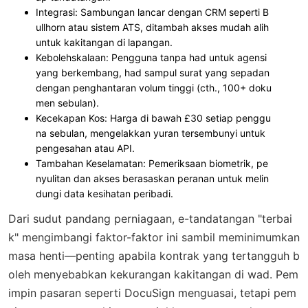
Integrasi
: Sambungan lancar dengan CRM seperti B
ullhorn atau sistem ATS, ditambah akses mudah alih
untuk kakitangan di lapangan.
Kebolehskalaan
: Pengguna tanpa had untuk agensi
yang berkembang, had sampul surat yang sepadan
dengan penghantaran volum tinggi (cth., 100+ doku
men sebulan).
Kecekapan Kos
: Harga di bawah £30 setiap penggu
na sebulan, mengelakkan yuran tersembunyi untuk
pengesahan atau API.
Tambahan Keselamatan
: Pemeriksaan biometrik, pe
nyulitan dan akses berasaskan peranan untuk melin
dungi data kesihatan peribadi.
Dari sudut pandang perniagaan, e-tandatangan "terbai
k" mengimbangi faktor-faktor ini sambil meminimumkan
masa henti—penting apabila kontrak yang tertangguh b
oleh menyebabkan kekurangan kakitangan di wad. Pem
impin pasaran seperti DocuSign menguasai, tetapi pem