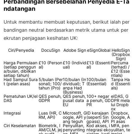
Perbandingan Bersebelahan Penyedia E-Ta
ndatangan
Untuk membantu membuat keputusan, berikut ialah per
bandingan neutral berdasarkan metrik utama untuk per
ekrutan penjagaan kesihatan UK:
Ciri/Penyedia
DocuSign
Adobe Sign
eSignGlobal
HelloSign
(Dropbox
Sign)
Harga Permulaan
£10 (Person
£10 (Individ
£13 (Essenti
Percuma
(setiap penggun
al)
ual)
al)
(terhad) /
a/bulan, dibilkan
£12 (Esse
setiap tahun)
ntials)
Had Sampul Sura
5/bulan (Per
10/bulan (In
100/bulan
Tanpa Ha
t (pelan asas)
sonal); 100/
dividual); T
(Essential)
d (Essenti
tahun (Pro)
anpa Had
als)
(Business)
Pematuhan UK/eI
QES penuh,
QES penuh,
100+ negar
eIDAS, G
DAS
GDPR
pusat data
a penuh, GD
DPR mela
EU
PR
lui Dropb
ox
Integrasi
Luas (HR, C
Microsoft, G
ID kerajaan
Dropbox,
RM, API)
oogle, API y
(seperti Sin
Google, A
ang teguh
gpass), API
PI asas
Ciri Keselamatan
Biometrik, I
Penyulitan,
Kod akses, i
MFA, pen
AM/CLM, jej
penyunting
ntegrasi eko
yulitan, te
ak audit
an, MFA
sistem, kedi
mplat