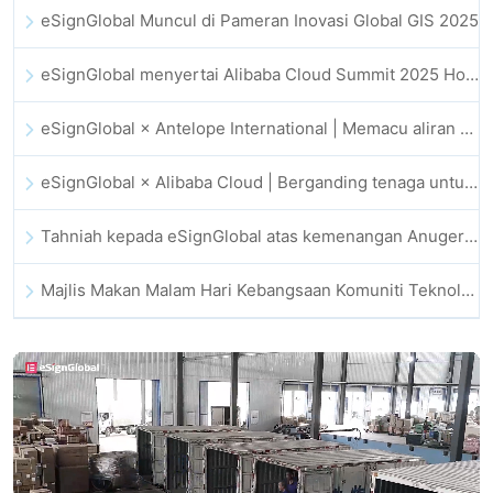
eSignGlobal Muncul di Pameran Inovasi Global GIS 2025
eSignGlobal menyertai Alibaba Cloud Summit 2025 Hong Kong bagi memacu inovasi awan dipacu AI dan kepercayaan digital
eSignGlobal × Antelope International | Memacu aliran kerja digital yang selamat dan dipacu AI
eSignGlobal × Alibaba Cloud | Berganding tenaga untuk memperkukuh kepercayaan digital global bagi fintech
Tahniah kepada eSignGlobal atas kemenangan Anugerah CAHK STAR 2025
Majlis Makan Malam Hari Kebangsaan Komuniti Teknologi dan Inovasi Hong Kong