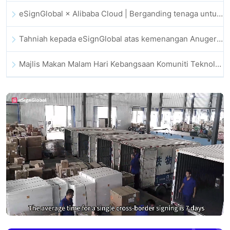
eSignGlobal × Alibaba Cloud | Berganding tenaga untuk memperkukuh kepercayaan digital global bagi fintech
Tahniah kepada eSignGlobal atas kemenangan Anugerah CAHK STAR 2025
Majlis Makan Malam Hari Kebangsaan Komuniti Teknologi dan Inovasi Hong Kong