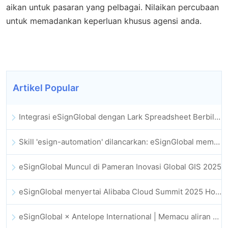
aikan untuk pasaran yang pelbagai. Nilaikan percubaan
untuk memadankan keperluan khusus agensi anda.
Artikel Popular
Integrasi eSignGlobal dengan Lark Spreadsheet Berbilang Dimensi Dilancarkan Secara Rasmi: Automasi Penuh Proses Menandatangani dan Mengarkib Kontrak Elektronik
Skill 'esign-automation' dilancarkan: eSignGlobal memperkasa OpenClaw dengan tandatangan elektronik automatik
eSignGlobal Muncul di Pameran Inovasi Global GIS 2025
eSignGlobal menyertai Alibaba Cloud Summit 2025 Hong Kong bagi memacu inovasi awan dipacu AI dan kepercayaan digital
eSignGlobal × Antelope International | Memacu aliran kerja digital yang selamat dan dipacu AI