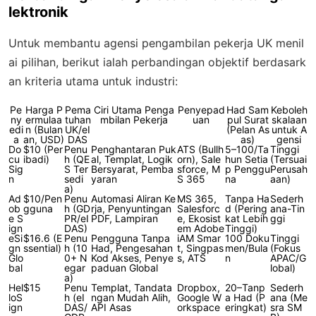
lektronik
Untuk membantu agensi pengambilan pekerja UK menil
ai pilihan, berikut ialah perbandingan objektif berdasark
an kriteria utama untuk industri:
Pe
Harga P
Pema
Ciri Utama Penga
Penyepad
Had Sam
Keboleh
ny
ermulaa
tuhan
mbilan Pekerja
uan
pul Surat
skalaan
edi
n (Bulan
UK/eI
(Pelan As
untuk A
a
an, USD)
DAS
as)
gensi
Do
$10 (Per
Penu
Penghantaran Puk
ATS (Bullh
5–100/Ta
Tinggi
cu
ibadi)
h (QE
al, Templat, Logik
orn), Sale
hun Setia
(Tersuai
Sig
S Ter
Bersyarat, Pemba
sforce, M
p Penggu
Perusah
n
sedi
yaran
S 365
na
aan)
a)
Ad
$10/Pen
Penu
Automasi Aliran Ke
MS 365,
Tanpa Ha
Sederh
ob
gguna
h (GD
rja, Penyuntingan
Salesforc
d (Pering
ana-Tin
e S
PR/eI
PDF, Lampiran
e, Ekosist
kat Lebih
ggi
ign
DAS)
em Adobe
Tinggi)
eSi
$16.6 (E
Penu
Pengguna Tanpa
iAM Smar
100 Doku
Tinggi
gn
ssential)
h (10
Had, Pengesahan
t, Singpas
men/Bula
(Fokus
Glo
0+ N
Kod Akses, Penye
s, ATS
n
APAC/G
bal
egar
paduan Global
lobal)
a)
Hel
$15
Penu
Templat, Tandata
Dropbox,
20–Tanp
Sederh
loS
h (eI
ngan Mudah Alih,
Google W
a Had (P
ana (Me
ign
DAS/
API Asas
orkspace
eringkat)
sra SM