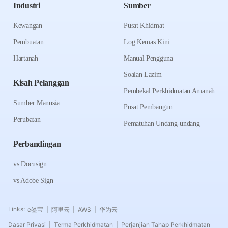
Industri
Sumber
Kewangan
Pusat Khidmat
Pembuatan
Log Kemas Kini
Hartanah
Manual Pengguna
Soalan Lazim
Kisah Pelanggan
Pembekal Perkhidmatan Amanah
Sumber Manusia
Pusat Pembangun
Perubatan
Pematuhan Undang-undang
Perbandingan
vs Docusign
vs Adobe Sign
Links:
e签宝
阿里云
AWS
华为云
|
|
|
Dasar Privasi
Terma Perkhidmatan
Perjanjian Tahap Perkhidmatan
|
|