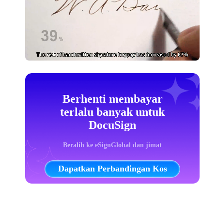
Berhenti membayar
terlalu banyak untuk
DocuSign
Beralih ke eSignGlobal dan jimat
Dapatkan Perbandingan Kos