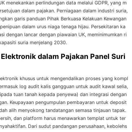
 UK menekankan perlindungan data melalui GDPR, yang m
etujuan dalam pajakan. Perniagaan dalam industri suria,
angkan garis panduan Pihak Berkuasa Kelakuan Kewangan
enipuan dalam urus niaga tenaga hijau. Persekitaran ka
rasi dengan lancar dengan piawaian UK, meminimumkan ri
pasiti suria menjelang 2030.
Elektronik dalam Pajakan Panel Suri
lektronik khusus untuk mengendalikan proses yang kompl
rmasuk log audit kalis gangguan untuk audit kawal selia,
ripada tuan tanah kepada penyewa) dan integrasi dengan
angan. Keupayaan pengumpulan pembayaran untuk deposit
dah alih menyokong tandatangan semasa tinjauan tapak.
bersih, dan platform harus menawarkan templat untuk ter
enyahaktifan. Dari sudut pandangan perusahaan, kebolehs