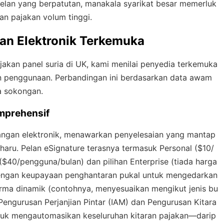
lan yang berpatutan, manakala syarikat besar memerluk
n pajakan volum tinggi.
an Elektronik Terkemuka
jakan panel suria di UK, kami menilai penyedia terkemuka
n penggunaan. Perbandingan ini berdasarkan data awam
a sokongan.
mprehensif
angan elektronik, menawarkan penyelesaian yang mantap
baharu. Pelan eSignature terasnya termasuk Personal ($10/
($40/pengguna/bulan) dan pilihan Enterprise (tiada harga
dengan keupayaan penghantaran pukal untuk mengedarkan
 terma dinamik (contohnya, menyesuaikan mengikut jenis bu
Pengurusan Perjanjian Pintar (IAM) dan Pengurusan Kitara
uk mengautomasikan keseluruhan kitaran pajakan—darip