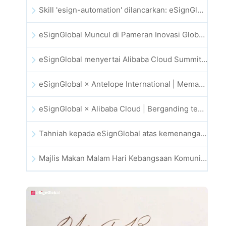
Skill 'esign-automation' dilancarkan: eSignGlobal memperkasa OpenClaw dengan tandatangan elektronik automatik
eSignGlobal Muncul di Pameran Inovasi Global GIS 2025
eSignGlobal menyertai Alibaba Cloud Summit 2025 Hong Kong bagi memacu inovasi awan dipacu AI dan kepercayaan digital
eSignGlobal × Antelope International | Memacu aliran kerja digital yang selamat dan dipacu AI
eSignGlobal × Alibaba Cloud | Berganding tenaga untuk memperkukuh kepercayaan digital global bagi fintech
Tahniah kepada eSignGlobal atas kemenangan Anugerah CAHK STAR 2025
Majlis Makan Malam Hari Kebangsaan Komuniti Teknologi dan Inovasi Hong Kong