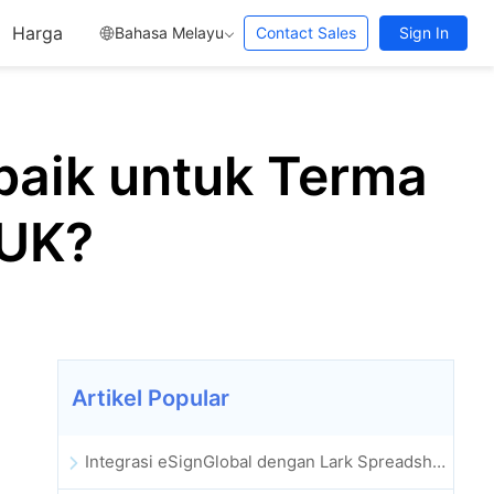
Harga
Bahasa Melayu
Contact Sales
Sign In
baik untuk Terma
 UK?
Artikel Popular
Integrasi eSignGlobal dengan Lark Spreadsheet Berbilang Dimensi Dilancarkan Secara Rasmi: Automasi Penuh Proses Menandatangani dan Mengarkib Kontrak Elektronik