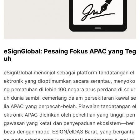
eSignGlobal: Pesaing Fokus APAC yang Teg
uh
eSignGlobal menonjol sebagai platform tandatangan el
ektronik yang dioptimumkan secara serantau, menyoko
ng pematuhan di lebih 100 negara arus perdana di selur
uh dunia sambil cemerlang dalam persekitaran kawal se
lia APAC yang berpecah-belah. Piawaian tandatangan el
ektronik APAC dicirikan oleh penelitian yang tinggi, pen
gawasan yang ketat dan penyepaduan ekosistem—ber
beza dengan model ESIGN/eIDAS Barat, yang bergantu
ng pada prinsip yang luas seperti pengesahan e-mel at