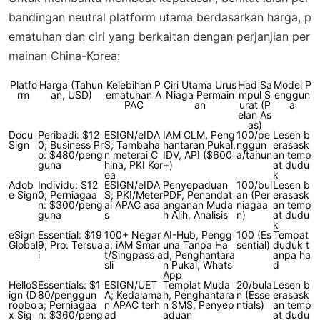
bandingan neutral platform utama berdasarkan harga, p
ematuhan dan ciri yang berkaitan dengan perjanjian per
mainan China-Korea:
Platfo
Harga (Tahun
Kelebihan P
Ciri Utama Urus
Had Sa
Model P
rm
an, USD)
ematuhan A
Niaga Permain
mpul S
enggun
PAC
an
urat (P
a
elan As
as)
Docu
Peribadi: $12
ESIGN/eIDA
IAM CLM, Peng
100/pe
Lesen b
Sign
0; Business Pr
S; Tambaha
hantaran Pukal,
nggun
erasask
o: $480/peng
n meterai C
IDV, API ($600
a/tahun
an temp
guna
hina, PKI Kor
+)
at dudu
ea
k
Adob
Individu: $12
ESIGN/eIDA
Penyepaduan
100/bul
Lesen b
e Sign
0; Perniagaa
S; PKI/Meter
PDF, Penandat
an (Per
erasask
n: $300/peng
ai APAC asa
anganan Muda
niagaa
an temp
guna
s
h Alih, Analisis
n)
at dudu
k
eSign
Essential: $19
100+ Negar
AI-Hub, Pengg
100 (Es
Tempat
Global
9; Pro: Tersua
a; iAM Smar
una Tanpa Ha
sential)
duduk t
i
t/Singpass a
d, Penghantara
anpa ha
sli
n Pukal, Whats
d
App
HelloS
Essentials: $1
ESIGN/UET
Templat Muda
20/bula
Lesen b
ign
(D
80/penggun
A; Kedalama
h, Penghantara
n (Esse
erasask
ropbo
a; Perniagaa
n APAC terh
n SMS, Penyep
ntials)
an temp
x Sig
n: $360/peng
ad
aduan
at dudu