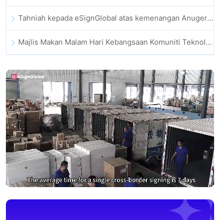
Tahniah kepada eSignGlobal atas kemenangan Anugerah CAHK STAR 2025
Majlis Makan Malam Hari Kebangsaan Komuniti Teknologi dan Inovasi Hong Kong