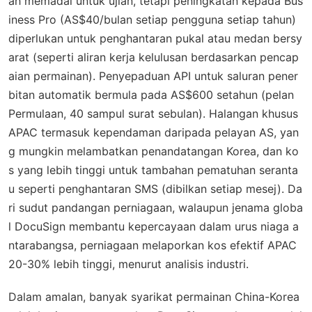
ah memadai untuk ujian, tetapi peningkatan kepada Bus
iness Pro (AS$40/bulan setiap pengguna setiap tahun)
diperlukan untuk penghantaran pukal atau medan bersy
arat (seperti aliran kerja kelulusan berdasarkan pencap
aian permainan). Penyepaduan API untuk saluran pener
bitan automatik bermula pada AS$600 setahun (pelan
Permulaan, 40 sampul surat sebulan). Halangan khusus
APAC termasuk kependaman daripada pelayan AS, yan
g mungkin melambatkan penandatangan Korea, dan ko
s yang lebih tinggi untuk tambahan pematuhan seranta
u seperti penghantaran SMS (dibilkan setiap mesej). Da
ri sudut pandangan perniagaan, walaupun jenama globa
l DocuSign membantu kepercayaan dalam urus niaga a
ntarabangsa, perniagaan melaporkan kos efektif APAC
20-30% lebih tinggi, menurut analisis industri.
Dalam amalan, banyak syarikat permainan China-Korea