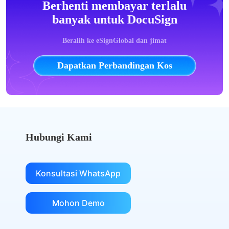
Berhenti membayar terlalu
banyak untuk DocuSign
Beralih ke eSignGlobal dan jimat
Dapatkan Perbandingan Kos
Hubungi Kami
Konsultasi WhatsApp
Mohon Demo