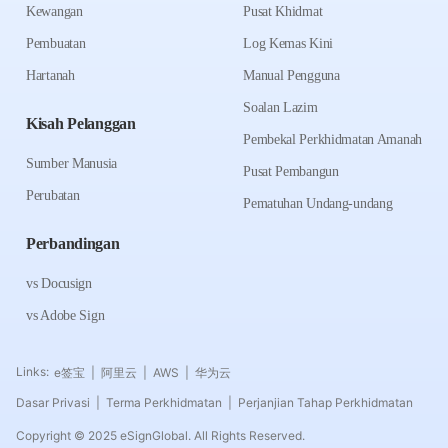
Kewangan
Pusat Khidmat
Pembuatan
Log Kemas Kini
Hartanah
Manual Pengguna
Soalan Lazim
Kisah Pelanggan
Pembekal Perkhidmatan Amanah
Sumber Manusia
Pusat Pembangun
Perubatan
Pematuhan Undang-undang
Perbandingan
vs Docusign
vs Adobe Sign
Links:
e签宝
阿里云
AWS
华为云
|
|
|
Dasar Privasi
Terma Perkhidmatan
Perjanjian Tahap Perkhidmatan
|
|
Copyright © 2025 eSignGlobal. All Rights Reserved.