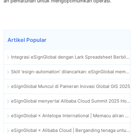
an pematuhan untuk mengoptimumkan operasi.
Artikel Popular
Integrasi eSignGlobal dengan Lark Spreadsheet Berbilang Dimensi Dilancarkan Secara Rasmi: Automasi Penuh Proses Menandatangani dan Mengarkib Kontrak Elektronik
Skill 'esign-automation' dilancarkan: eSignGlobal memperkasa OpenClaw dengan tandatangan elektronik automatik
eSignGlobal Muncul di Pameran Inovasi Global GIS 2025
eSignGlobal menyertai Alibaba Cloud Summit 2025 Hong Kong bagi memacu inovasi awan dipacu AI dan kepercayaan digital
eSignGlobal × Antelope International | Memacu aliran kerja digital yang selamat dan dipacu AI
eSignGlobal × Alibaba Cloud | Berganding tenaga untuk memperkukuh kepercayaan digital global bagi fintech