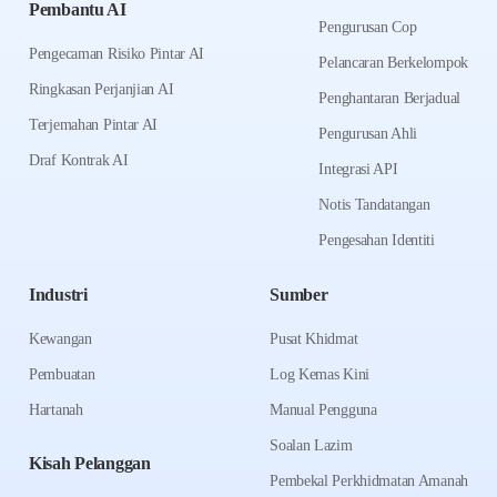
Pembantu AI
Pengurusan Cop
Pengecaman Risiko Pintar AI
Pelancaran Berkelompok
Ringkasan Perjanjian AI
Penghantaran Berjadual
Terjemahan Pintar AI
Pengurusan Ahli
Draf Kontrak AI
Integrasi API
Notis Tandatangan
Pengesahan Identiti
Industri
Sumber
Kewangan
Pusat Khidmat
Pembuatan
Log Kemas Kini
Hartanah
Manual Pengguna
Soalan Lazim
Kisah Pelanggan
Pembekal Perkhidmatan Amanah