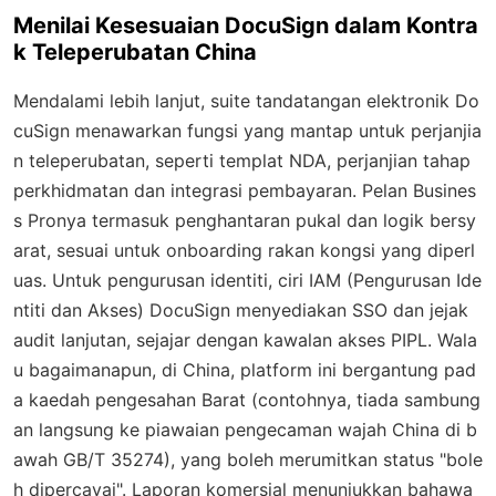
Menilai Kesesuaian DocuSign dalam Kontra
k Teleperubatan China
Mendalami lebih lanjut, suite tandatangan elektronik Do
cuSign menawarkan fungsi yang mantap untuk perjanjia
n teleperubatan, seperti templat NDA, perjanjian tahap
perkhidmatan dan integrasi pembayaran. Pelan Busines
s Pronya termasuk penghantaran pukal dan logik bersy
arat, sesuai untuk onboarding rakan kongsi yang diperl
uas. Untuk pengurusan identiti, ciri IAM (Pengurusan Ide
ntiti dan Akses) DocuSign menyediakan SSO dan jejak
audit lanjutan, sejajar dengan kawalan akses PIPL. Wala
u bagaimanapun, di China, platform ini bergantung pad
a kaedah pengesahan Barat (contohnya, tiada sambung
an langsung ke piawaian pengecaman wajah China di b
awah GB/T 35274), yang boleh merumitkan status "bole
h dipercayai". Laporan komersial menunjukkan bahawa