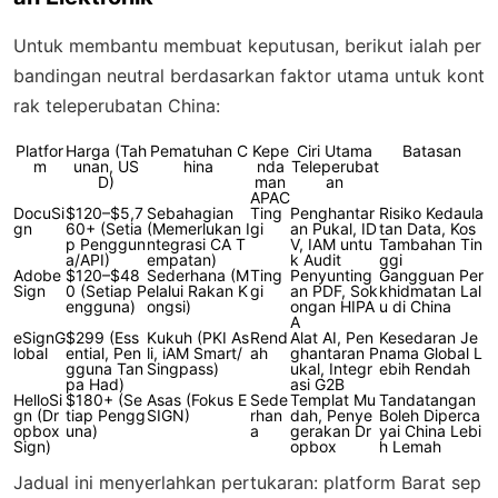
Untuk membantu membuat keputusan, berikut ialah per
bandingan neutral berdasarkan faktor utama untuk kont
rak teleperubatan China:
Platfor
Harga (Tah
Pematuhan C
Kepe
Ciri Utama
Batasan
m
unan, US
hina
nda
Teleperubat
D)
man
an
APAC
DocuSi
$120–$5,7
Sebahagian
Ting
Penghantar
Risiko Kedaula
gn
60+ (Setia
(Memerlukan I
gi
an Pukal, ID
tan Data, Kos
p Penggun
ntegrasi CA T
V, IAM untu
Tambahan Tin
a/API)
empatan)
k Audit
ggi
Adobe
$120–$48
Sederhana (M
Ting
Penyunting
Gangguan Per
Sign
0 (Setiap P
elalui Rakan K
gi
an PDF, Sok
khidmatan Lal
engguna)
ongsi)
ongan HIPA
u di China
A
eSignG
$299 (Ess
Kukuh (PKI As
Rend
Alat AI, Pen
Kesedaran Je
lobal
ential, Pen
li, iAM Smart/
ah
ghantaran P
nama Global L
gguna Tan
Singpass)
ukal, Integr
ebih Rendah
pa Had)
asi G2B
HelloSi
$180+ (Se
Asas (Fokus E
Sede
Templat Mu
Tandatangan
gn (Dr
tiap Pengg
SIGN)
rhan
dah, Penye
Boleh Diperca
opbox
una)
a
gerakan Dr
yai China Lebi
Sign)
opbox
h Lemah
Jadual ini menyerlahkan pertukaran: platform Barat sep