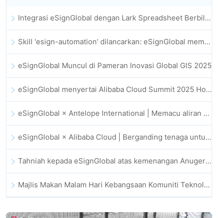
Integrasi eSignGlobal dengan Lark Spreadsheet Berbilang Dimensi Dilancarkan Secara Rasmi: Automasi Penuh Proses Menandatangani dan Mengarkib Kontrak Elektronik
Skill 'esign-automation' dilancarkan: eSignGlobal memperkasa OpenClaw dengan tandatangan elektronik automatik
eSignGlobal Muncul di Pameran Inovasi Global GIS 2025
eSignGlobal menyertai Alibaba Cloud Summit 2025 Hong Kong bagi memacu inovasi awan dipacu AI dan kepercayaan digital
eSignGlobal × Antelope International | Memacu aliran kerja digital yang selamat dan dipacu AI
eSignGlobal × Alibaba Cloud | Berganding tenaga untuk memperkukuh kepercayaan digital global bagi fintech
Tahniah kepada eSignGlobal atas kemenangan Anugerah CAHK STAR 2025
Majlis Makan Malam Hari Kebangsaan Komuniti Teknologi dan Inovasi Hong Kong