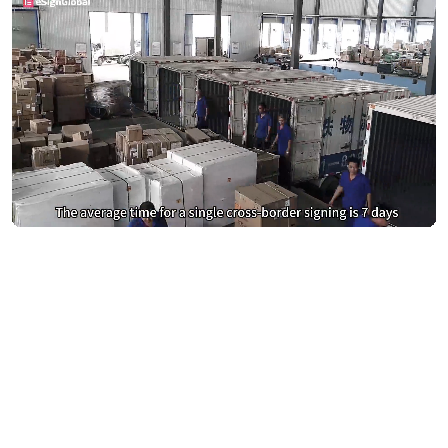
Berhenti membayar terlalu
banyak untuk DocuSign
Beralih ke eSignGlobal dan jimat
Dapatkan Perbandingan Kos