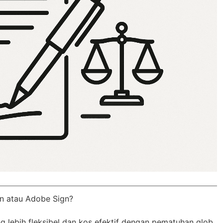
n atau Adobe Sign?
 lebih fleksibel dan kos efektif dengan
pematuhan glob