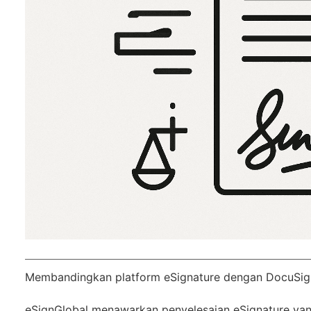
Membandingkan platform eSignature dengan DocuSig
eSignGlobal
menawarkan penyelesaian eSignature yang