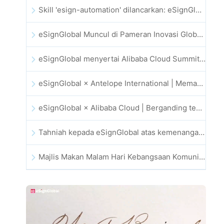
Skill 'esign-automation' dilancarkan: eSignGlobal memperkasa OpenClaw dengan tandatangan elektronik automatik
eSignGlobal Muncul di Pameran Inovasi Global GIS 2025
eSignGlobal menyertai Alibaba Cloud Summit 2025 Hong Kong bagi memacu inovasi awan dipacu AI dan kepercayaan digital
eSignGlobal × Antelope International | Memacu aliran kerja digital yang selamat dan dipacu AI
eSignGlobal × Alibaba Cloud | Berganding tenaga untuk memperkukuh kepercayaan digital global bagi fintech
Tahniah kepada eSignGlobal atas kemenangan Anugerah CAHK STAR 2025
Majlis Makan Malam Hari Kebangsaan Komuniti Teknologi dan Inovasi Hong Kong