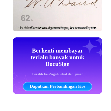
Berhenti membayar
terlalu banyak untuk
DocuSign
Beralih ke eSignGlobal dan jimat
Dapatkan Perbandingan Kos