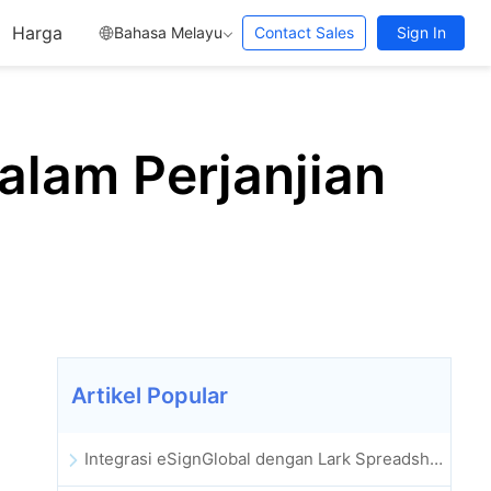
Harga
Bahasa Melayu
Contact Sales
Sign In
alam Perjanjian
Artikel Popular
Integrasi eSignGlobal dengan Lark Spreadsheet Berbilang Dimensi Dilancarkan Secara Rasmi: Automasi Penuh Proses Menandatangani dan Mengarkib Kontrak Elektronik