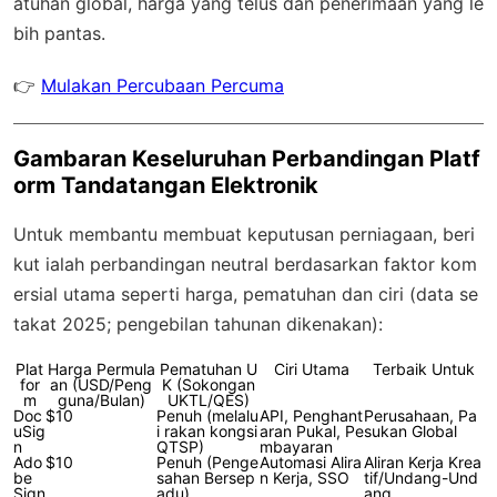
atuhan global
, harga yang telus dan penerimaan yang le
bih pantas.
👉
Mulakan Percubaan Percuma
Gambaran Keseluruhan Perbandingan Platf
orm Tandatangan Elektronik
Untuk membantu membuat keputusan perniagaan, beri
kut ialah perbandingan neutral berdasarkan faktor kom
ersial utama seperti harga, pematuhan dan ciri (data se
takat 2025; pengebilan tahunan dikenakan):
Plat
Harga Permula
Pematuhan U
Ciri Utama
Terbaik Untuk
for
an (USD/Peng
K (Sokongan
m
guna/Bulan)
UKTL/QES)
Doc
$10
Penuh (melalu
API, Penghant
Perusahaan, Pa
uSig
i rakan kongsi
aran Pukal, Pe
sukan Global
n
QTSP)
mbayaran
Ado
$10
Penuh (Penge
Automasi Alira
Aliran Kerja Krea
be
sahan Bersep
n Kerja, SSO
tif/Undang-Und
Sign
adu)
ang