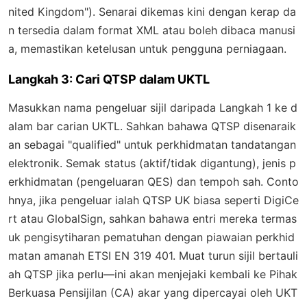
nited Kingdom"). Senarai dikemas kini dengan kerap da
n tersedia dalam format XML atau boleh dibaca manusi
a, memastikan ketelusan untuk pengguna perniagaan.
Langkah 3: Cari QTSP dalam UKTL
Masukkan nama pengeluar sijil daripada Langkah 1 ke d
alam bar carian UKTL. Sahkan bahawa QTSP disenaraik
an sebagai "qualified" untuk perkhidmatan tandatangan
elektronik. Semak status (aktif/tidak digantung), jenis p
erkhidmatan (pengeluaran QES) dan tempoh sah. Conto
hnya, jika pengeluar ialah QTSP UK biasa seperti DigiCe
rt atau GlobalSign, sahkan bahawa entri mereka termas
uk pengisytiharan pematuhan dengan piawaian perkhid
matan amanah ETSI EN 319 401. Muat turun sijil bertauli
ah QTSP jika perlu—ini akan menjejaki kembali ke Pihak
Berkuasa Pensijilan (CA) akar yang dipercayai oleh UKT