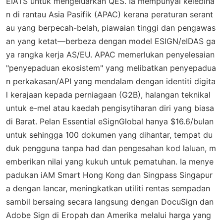
EIATS untuk mengeluarkan QES. Ia mempunyai kelebiha
n di rantau Asia Pasifik (APAC) kerana peraturan serant
au yang berpecah-belah, piawaian tinggi dan pengawas
an yang ketat—berbeza dengan model ESIGN/eIDAS ga
ya rangka kerja AS/EU. APAC memerlukan penyelesaian
"penyepaduan ekosistem" yang melibatkan penyepadua
n perkakasan/API yang mendalam dengan identiti digita
l kerajaan kepada perniagaan (G2B), halangan teknikal
untuk e-mel atau kaedah pengisytiharan diri yang biasa
di Barat. Pelan Essential eSignGlobal hanya $16.6/bulan
untuk sehingga 100 dokumen yang dihantar, tempat du
duk pengguna tanpa had dan pengesahan kod laluan, m
emberikan nilai yang kukuh untuk pematuhan. Ia menye
padukan iAM Smart Hong Kong dan Singpass Singapur
a dengan lancar, meningkatkan utiliti rentas sempadan
sambil bersaing secara langsung dengan DocuSign dan
Adobe Sign di Eropah dan Amerika melalui harga yang