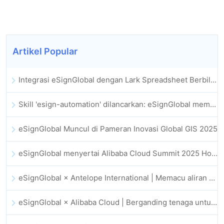
Artikel Popular
Integrasi eSignGlobal dengan Lark Spreadsheet Berbilang Dimensi Dilancarkan Secara Rasmi: Automasi Penuh Proses Menandatangani dan Mengarkib Kontrak Elektronik
Skill 'esign-automation' dilancarkan: eSignGlobal memperkasa OpenClaw dengan tandatangan elektronik automatik
eSignGlobal Muncul di Pameran Inovasi Global GIS 2025
eSignGlobal menyertai Alibaba Cloud Summit 2025 Hong Kong bagi memacu inovasi awan dipacu AI dan kepercayaan digital
eSignGlobal × Antelope International | Memacu aliran kerja digital yang selamat dan dipacu AI
eSignGlobal × Alibaba Cloud | Berganding tenaga untuk memperkukuh kepercayaan digital global bagi fintech