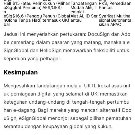
Hell
$15 (atau Perin
Kukuh (Pilihan
Tandatangan
PKS, Persediaan
oSig
gkat Percuma)
AES/QES)
Mudah Alih, T
Pantas
n
emplat
eSig
$16.6 (Penggu
Penuh (Global
Alat AI, ID Ser
Syarikat Multina
nGlo
na Tanpa Had)
termasuk UK)
antau
sional Berorienta
bal
sikan APAC
Jadual ini menyerlahkan pertukaran: DocuSign dan Ado
be cemerlang dalam pasaran yang matang, manakala e
SignGlobal dan HelloSign menawarkan fleksibiliti untuk
keperluan yang pelbagai.
Kesimpulan
Mengesahkan tandatangan melalui UKTL kekal asas unt
uk perniagaan digital yang selamat di UK, memastikan
keteguhan undang-undang di tengah-tengah pertumbu
han e-dagang. Bagi mereka yang mencari alternatif Doc
uSign, eSignGlobal menonjol sebagai pilihan pematuhan
serantau dengan keupayaan global yang kukuh.