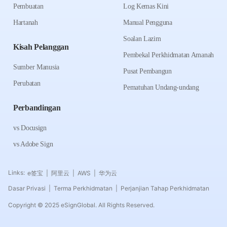
Pembuatan
Log Kemas Kini
Hartanah
Manual Pengguna
Soalan Lazim
Kisah Pelanggan
Pembekal Perkhidmatan Amanah
Sumber Manusia
Pusat Pembangun
Perubatan
Pematuhan Undang-undang
Perbandingan
vs Docusign
vs Adobe Sign
Links:
e签宝
阿里云
AWS
华为云
|
|
|
Dasar Privasi
Terma Perkhidmatan
Perjanjian Tahap Perkhidmatan
|
|
Copyright © 2025 eSignGlobal. All Rights Reserved.