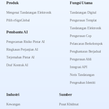
Produk
Fungsi Utama
Mengenai Tandatangan Elektronik
Tandatangan Digital
Pilih eSignGlobal
Pengurusan Templat
Tandatangan Elektronik
Pembantu AI
Pengurusan Cop
Pengecaman Risiko Pintar AI
Pelancaran Berkelompok
Ringkasan Perjanjian AI
Penghantaran Berjadual
Terjemahan Pintar AI
Pengurusan Ahli
Draf Kontrak AI
Integrasi API
Notis Tandatangan
Pengesahan Identiti
Industri
Sumber
Kewangan
Pusat Khidmat