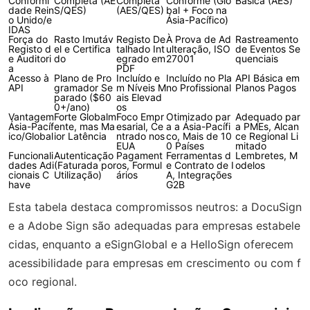
Conformi
Completa (AE
Completa
Conforme (Glo
Básica (AES)
dade Rein
S/QES)
(AES/QES)
bal + Foco na
o Unido/e
Ásia-Pacífico)
IDAS
Força do
Rasto Imutáv
Registo De
À Prova de Ad
Rastreamento
Registo d
el e Certifica
talhado Int
ulteração, ISO
de Eventos Se
e Auditori
do
egrado em
27001
quenciais
a
PDF
Acesso à
Plano de Pro
Incluído e
Incluído no Pla
API Básica em
API
gramador Se
m Níveis M
no Profissional
Planos Pagos
parado ($60
ais Elevad
0+/ano)
os
Vantagem
Forte Globalm
Foco Empr
Otimizado par
Adequado par
Ásia-Pacíf
ente, mas Ma
esarial, Ce
a a Ásia-Pacífi
a PMEs, Alcan
ico/Global
ior Latência
ntrado nos
co, Mais de 10
ce Regional Li
EUA
0 Países
mitado
Funcionali
Autenticação
Pagament
Ferramentas d
Lembretes, M
dades Adi
(Faturada por
os, Formul
e Contrato de I
odelos
cionais C
Utilização)
ários
A, Integrações
have
G2B
Esta tabela destaca compromissos neutros: a DocuSign
e a Adobe Sign são adequadas para empresas estabele
cidas, enquanto a eSignGlobal e a HelloSign oferecem
acessibilidade para empresas em crescimento ou com f
oco regional.