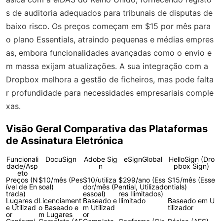
s de auditoria adequados para tribunais de disputas de
baixo risco. Os preços começam em $15 por mês para
o plano Essentials, atraindo pequenas e médias empres
as, embora funcionalidades avançadas como o envio e
m massa exijam atualizações. A sua integração com a
Dropbox melhora a gestão de ficheiros, mas pode falta
r profundidade para necessidades empresariais comple
xas.
Visão Geral Comparativa das Plataformas
de Assinatura Eletrónica
Funcionali
DocuSign
Adobe Sig
eSignGlobal
HelloSign (Dro
dade/Asp
n
pbox Sign)
eto
Preços (N
$10/mês (Pes
$10/utiliza
$299/ano (Ess
$15/mês (Esse
ível de En
soal)
dor/mês (P
ential, Utilizado
ntials)
trada)
essoal)
res Ilimitados)
Lugares d
Licenciament
Baseado e
Ilimitado
Baseado em U
e Utilizad
o Baseado e
m Utilizad
tilizador
or
m Lugares
or