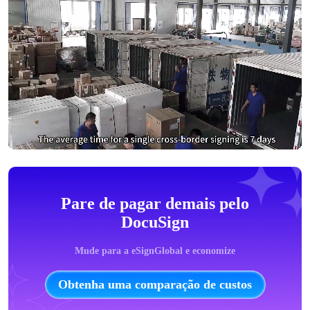
Pare de pagar demais pelo
DocuSign
Mude para a eSignGlobal e economize
Obtenha uma comparação de custos