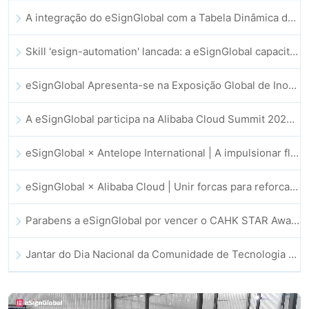
A integração do eSignGlobal com a Tabela Dinâmica do Lark é oficialmente lançada: assinatura e arquivamento automatizados de contratos eletrónicos
Skill 'esign-automation' lancada: a eSignGlobal capacita a OpenClaw com assinaturas eletrónicas automatizadas
eSignGlobal Apresenta-se na Exposição Global de Inovação GIS 2025
A eSignGlobal participa na Alibaba Cloud Summit 2025 em Hong Kong, impulsionando a inovação na cloud orientada por IA e a confiança digital
eSignGlobal × Antelope International | A impulsionar fluxos de trabalho digitais seguros e orientados por IA
eSignGlobal × Alibaba Cloud | Unir forcas para reforcar a confianca digital global no setor fintech
Parabens a eSignGlobal por vencer o CAHK STAR Award 2025!
Jantar do Dia Nacional da Comunidade de Tecnologia e Inovacao de Hong Kong