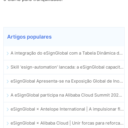
Artigos populares
A integração do eSignGlobal com a Tabela Dinâmica do Lark é oficialmente lançada: assinatura e arquivamento automatizados de contratos eletrónicos
Skill 'esign-automation' lancada: a eSignGlobal capacita a OpenClaw com assinaturas eletrónicas automatizadas
eSignGlobal Apresenta-se na Exposição Global de Inovação GIS 2025
A eSignGlobal participa na Alibaba Cloud Summit 2025 em Hong Kong, impulsionando a inovação na cloud orientada por IA e a confiança digital
eSignGlobal × Antelope International | A impulsionar fluxos de trabalho digitais seguros e orientados por IA
eSignGlobal × Alibaba Cloud | Unir forcas para reforcar a confianca digital global no setor fintech