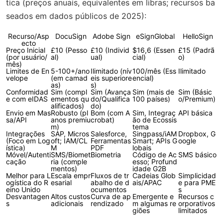
tica (preços anuais, equivalentes em libras; recursos ba
seados em dados públicos de 2025):
Recurso/Asp
DocuSign
Adobe Sign
eSignGlobal
HelloSign
ecto
Preço Inicial
£10 (Pesso
£10 (Individ
$16,6 (Essen
£15 (Padrã
(por usuário/
al)
ual)
cial)
o)
mês)
Limites de En
5-100+/ano
Ilimitado (nív
100/mês (Ess
Ilimitado
velope
(em camad
eis superiore
encial)
as)
s)
Conformidad
Sim (compl
Sim (Avança
Sim (mais de
Sim (Básic
e com eIDAS
ementos qu
do/Qualifica
100 países)
o/Premium)
alificados)
do)
Envio em Mas
Robusto (pl
Bom (com A
Sim, Integraç
API básica
sa/API
anos premiu
crobat)
ão de Ecossis
m)
tema
Integrações
SAP, Micros
Salesforce,
Singpass/iAM
Dropbox, G
(Foco em Log
oft; IAM/CL
Ferramentas
Smart; APIs G
oogle
ística)
M
PDF
lobais
Móvel/Autenti
SMS/Biomet
Biometria
Código de Ac
SMS básico
cação
ria (comple
esso; Profund
mentos)
idade G2B
Melhor para L
Escala empr
Fluxos de tr
Cadeias Glob
Simplicidad
ogística do R
esarial
abalho de d
ais/APAC
e para PME
eino Unido
ocumentos
s
Desvantagen
Altos custos
Curva de ap
Emergente e
Recursos c
s
adicionais
rendizado
m algumas re
orporativos
giões
limitados