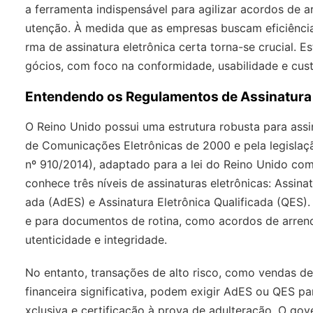
a ferramenta indispensável para agilizar acordos de 
utenção. À medida que as empresas buscam eficiência
rma de assinatura eletrônica certa torna-se crucial. 
gócios, com foco na conformidade, usabilidade e cus
Entendendo os Regulamentos de Assinatura 
O Reino Unido possui uma estrutura robusta para assin
de Comunicações Eletrônicas de 2000 e pela legislaç
nº 910/2014), adaptado para a lei do Reino Unido com
conhece três níveis de assinaturas eletrônicas: Assina
ada (AdES) e Assinatura Eletrônica Qualificada (QES).
e para documentos de rotina, como acordos de arren
utenticidade e integridade.
No entanto, transações de alto risco, como vendas d
financeira significativa, podem exigir AdES ou QES pa
xclusiva e certificação à prova de adulteração. O go