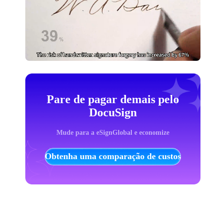
Pare de pagar demais pelo
DocuSign
Mude para a eSignGlobal e economize
Obtenha uma comparação de custos