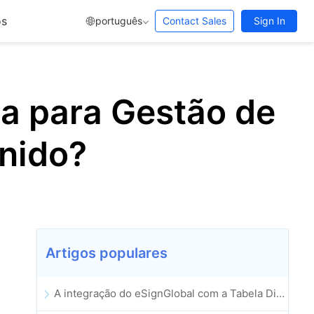
os
português
Contact Sales
Sign In
ca para Gestão de
nido?
Artigos populares
A integração do eSignGlobal com a Tabela Dinâmica do Lark é oficialmente lançada: assinatura e arquivamento automatizados de contratos eletrónicos