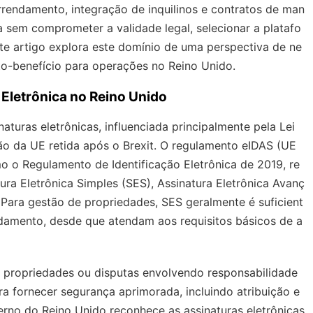
arrendamento, integração de inquilinos e contratos de man
 sem comprometer a validade legal, selecionar a platafo
Este artigo explora este domínio de uma perspectiva de ne
to-benefício para operações no Reino Unido.
Eletrônica no Reino Unido
aturas eletrônicas, influenciada principalmente pela Lei
ão da UE retida após o Brexit. O regulamento eIDAS (UE
o o Regulamento de Identificação Eletrônica de 2019, re
tura Eletrônica Simples (SES), Assinatura Eletrônica Avanç
 Para gestão de propriedades, SES geralmente é suficient
damento, desde que atendam aos requisitos básicos de a
e propriedades ou disputas envolvendo responsabilidade
ra fornecer segurança aprimorada, incluindo atribuição e
verno do Reino Unido reconhece as assinaturas eletrônicas