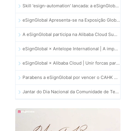
Skill 'esign-automation' lancada: a eSignGlobal capacita a OpenClaw com assinaturas eletrónicas automatizadas
eSignGlobal Apresenta-se na Exposição Global de Inovação GIS 2025
A eSignGlobal participa na Alibaba Cloud Summit 2025 em Hong Kong, impulsionando a inovação na cloud orientada por IA e a confiança digital
eSignGlobal × Antelope International | A impulsionar fluxos de trabalho digitais seguros e orientados por IA
eSignGlobal × Alibaba Cloud | Unir forcas para reforcar a confianca digital global no setor fintech
Parabens a eSignGlobal por vencer o CAHK STAR Award 2025!
Jantar do Dia Nacional da Comunidade de Tecnologia e Inovacao de Hong Kong