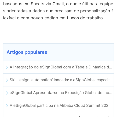
baseados em Sheets via Gmail, o que é útil para equipe
s orientadas a dados que precisam de personalização f
lexível e com pouco código em fluxos de trabalho.
Artigos populares
A integração do eSignGlobal com a Tabela Dinâmica do Lark é oficialmente lançada: assinatura e arquivamento automatizados de contratos eletrónicos
Skill 'esign-automation' lancada: a eSignGlobal capacita a OpenClaw com assinaturas eletrónicas automatizadas
eSignGlobal Apresenta-se na Exposição Global de Inovação GIS 2025
A eSignGlobal participa na Alibaba Cloud Summit 2025 em Hong Kong, impulsionando a inovação na cloud orientada por IA e a confiança digital