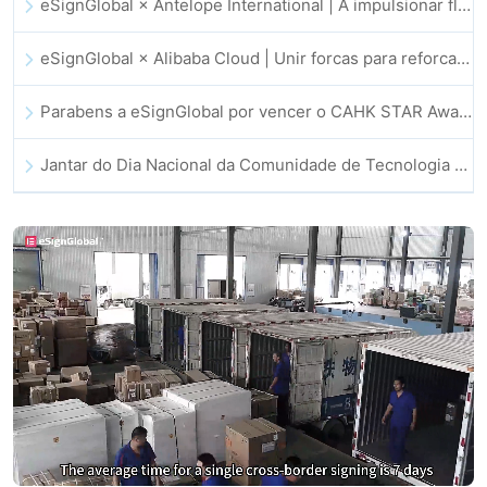
eSignGlobal × Antelope International | A impulsionar fluxos de trabalho digitais seguros e orientados por IA
eSignGlobal × Alibaba Cloud | Unir forcas para reforcar a confianca digital global no setor fintech
Parabens a eSignGlobal por vencer o CAHK STAR Award 2025!
Jantar do Dia Nacional da Comunidade de Tecnologia e Inovacao de Hong Kong