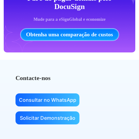
DocuSign
Mude para a eSignGlobal e economize
Obtenha uma comparação de custos
Contacte-nos
Consultar no WhatsApp
Solicitar Demonstração