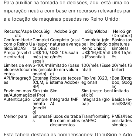
Para auxiliar na tomada de decisões, aqui está uma co
mparação neutra com base em recursos relevantes par
a a locação de máquinas pesadas no Reino Unido:
Recurso/Aspe
DocuSig
Adobe Sign
eSignGlobal
HelloSign
cto
n
(Dropbox)
Conformidade
Complet
Completa (assi
Completa (glo
Básica (as
com o Reino U
a (supor
naturas avança
bal, incluindo o
sinaturas
nido/eIDAS
ta QES)
das)
Reino Unido)
simples)
Preço (nível d
US$ 10/
US$ 10/usuári
US$ 16,60/mê
US$ 15/m
e entrada)
mês (pe
o/mês
s (Essential)
ês
ssoal)
Limites de env
5-100/m
Ilimitado (base
100/mês (Esse
20/mês (S
elopes/docum
ês (escal
ado em volum
ntial)
tarter)
entos
onado)
e)
API/Integraçõ
Extensa
Robusta (ecoss
Flexível (G2B, r
Boa (Drop
es
(CLM, E
istema Adobe)
egional)
box, Goog
RP)
le)
Envio em mas
Sim (nív
Sim
Sim (custo-ben
Limitado
sa/Automação
el Pro)
efício)
Autenticação
Comple
Integrada (MF
Integrada (glo
Básica (e-
mento
A)
bal)
mail/SMS)
(medid
o)
Melhor para
Empresa
Fluxos de traba
Transfronteiriç
PMEs/Nec
s
lho com muitos
o/APAC
essidades
documentos
simples
Esta tabela destaca as compensações: DocuSign e Ado