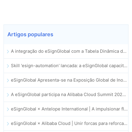
Artigos populares
A integração do eSignGlobal com a Tabela Dinâmica do Lark é oficialmente lançada: assinatura e arquivamento automatizados de contratos eletrónicos
Skill 'esign-automation' lancada: a eSignGlobal capacita a OpenClaw com assinaturas eletrónicas automatizadas
eSignGlobal Apresenta-se na Exposição Global de Inovação GIS 2025
A eSignGlobal participa na Alibaba Cloud Summit 2025 em Hong Kong, impulsionando a inovação na cloud orientada por IA e a confiança digital
eSignGlobal × Antelope International | A impulsionar fluxos de trabalho digitais seguros e orientados por IA
eSignGlobal × Alibaba Cloud | Unir forcas para reforcar a confianca digital global no setor fintech