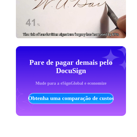
Pare de pagar demais pelo
DocuSign
Mude para a eSignGlobal e economize
Obtenha uma comparação de custos