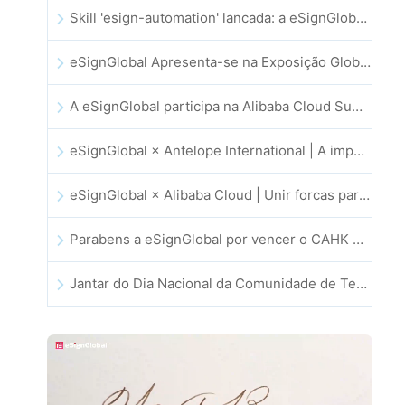
Skill 'esign-automation' lancada: a eSignGlobal capacita a OpenClaw com assinaturas eletrónicas automatizadas
eSignGlobal Apresenta-se na Exposição Global de Inovação GIS 2025
A eSignGlobal participa na Alibaba Cloud Summit 2025 em Hong Kong, impulsionando a inovação na cloud orientada por IA e a confiança digital
eSignGlobal × Antelope International | A impulsionar fluxos de trabalho digitais seguros e orientados por IA
eSignGlobal × Alibaba Cloud | Unir forcas para reforcar a confianca digital global no setor fintech
Parabens a eSignGlobal por vencer o CAHK STAR Award 2025!
Jantar do Dia Nacional da Comunidade de Tecnologia e Inovacao de Hong Kong