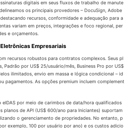
sinaturas digitais em seus fluxos de trabalho de manute
, delineamos os principais provedores – DocuSign, Adobe
– destacando recursos, conformidade e adequação para a
tas variam em preços, integrações e foco regional, per
des e orçamentos.
Eletrônicas Empresariais
om recursos robustos para contratos complexos. Seus pl
ês, Padrão por US$ 25/usuário/mês, Business Pro por US$
os ilimitados, envio em massa e lógica condicional – id
 ou pagamentos. As opções premium incluem complement
o eIDAS por meio de carimbos de data/hora qualificados
. Os planos de API (US$ 600/ano para Iniciantes) suportam
lizando o gerenciamento de propriedades. No entanto, p
(por exemplo, 100 por usuário por ano) e os custos adicio