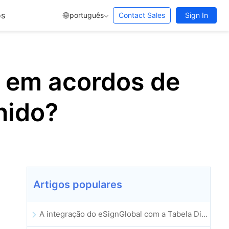
os
português
Contact Sales
Sign In
s em acordos de
nido?
Artigos populares
A integração do eSignGlobal com a Tabela Dinâmica do Lark é oficialmente lançada: assinatura e arquivamento automatizados de contratos eletrónicos