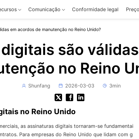
ecursos
Comunicação
Conformidade legal
Preç
válidas em acordos de manutenção no Reino Unido?
 digitais são válida
tenção no Reino U
Shunfang
2026-03-03
3min
itais no Reino Unido
rciais, as assinaturas digitais tornaram-se fundamentai
contratos. Para empresas do Reino Unido que lidam com g