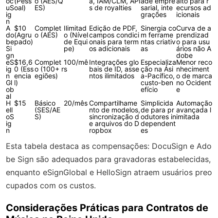
oc
(Pess
o (AES/Q
a, IAM/CLM, API
ade empre
alto para r
uS
oal)
ES)
s de royalties
sarial, inte
ecursos ad
ig
grações
icionais
n
A
$10
Complet
Ilimitad
Edição de PDF,
Sinergia co
Curva de a
do
(Agru
o (AES)
o (Nível
campos condici
m ferrame
prendizad
be
pado)
de Equi
onais para term
ntas criativ
o para usu
Si
pe)
os adicionais
as
ários não A
gn
dobe
eS
$16,6
Complet
100/mê
Integrações glo
Especializa
Menor reco
ig
0 (Ess
o (100+ r
s
bais de ID, asse
ção na Ási
nheciment
n
encia
egiões)
ntos ilimitados
a-Pacífico,
o de marca
Gl
l)
custo-ben
no Ocident
ob
efício
e
al
H
$15
Básico
20/mês
Compartilhame
Simplicida
Automação
ell
(SES/AE
nto de modelos,
de para pr
avançada l
oS
S)
sincronização d
odutores in
imitada
ig
e arquivos do D
dependent
n
ropbox
es
Esta tabela destaca as compensações: DocuSign e Ado
be Sign são adequados para gravadoras estabelecidas,
enquanto eSignGlobal e HelloSign atraem usuários preo
cupados com os custos.
Considerações Práticas para Contratos de