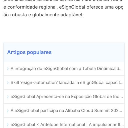
e conformidade regional, eSignGlobal oferece uma opç
ão robusta e globalmente adaptável.
Artigos populares
A integração do eSignGlobal com a Tabela Dinâmica do Lark é oficialmente lançada: assinatura e arquivamento automatizados de contratos eletrónicos
Skill 'esign-automation' lancada: a eSignGlobal capacita a OpenClaw com assinaturas eletrónicas automatizadas
eSignGlobal Apresenta-se na Exposição Global de Inovação GIS 2025
A eSignGlobal participa na Alibaba Cloud Summit 2025 em Hong Kong, impulsionando a inovação na cloud orientada por IA e a confiança digital
eSignGlobal × Antelope International | A impulsionar fluxos de trabalho digitais seguros e orientados por IA