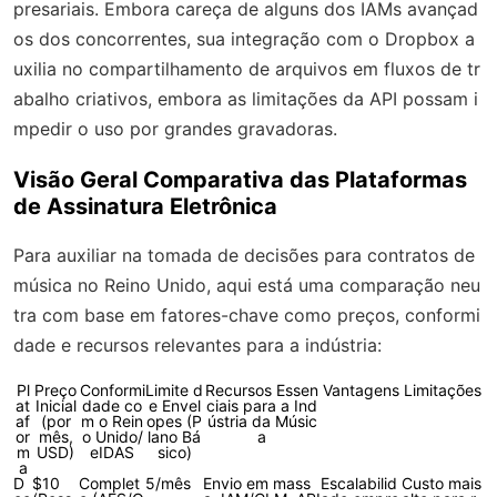
presariais. Embora careça de alguns dos IAMs avançad
os dos concorrentes, sua integração com o Dropbox a
uxilia no compartilhamento de arquivos em fluxos de tr
abalho criativos, embora as limitações da API possam i
mpedir o uso por grandes gravadoras.
Visão Geral Comparativa das Plataformas
de Assinatura Eletrônica
Para auxiliar na tomada de decisões para contratos de
música no Reino Unido, aqui está uma comparação neu
tra com base em fatores-chave como preços, conformi
dade e recursos relevantes para a indústria:
Pl
Preço
Conformi
Limite d
Recursos Essen
Vantagens
Limitações
at
Inicial
dade co
e Envel
ciais para a Ind
af
(por
m o Rein
opes (P
ústria da Músic
or
mês,
o Unido/
lano Bá
a
m
USD)
eIDAS
sico)
a
D
$10
Complet
5/mês
Envio em mass
Escalabilid
Custo mais