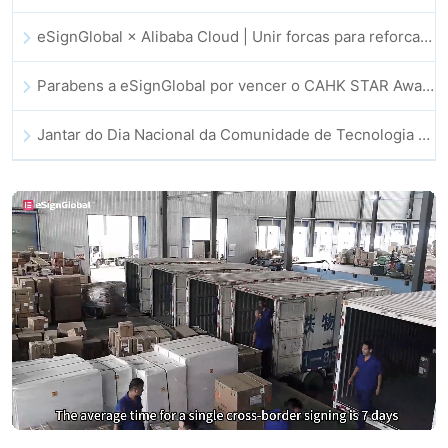
eSignGlobal × Alibaba Cloud | Unir forcas para reforcar a confianca digital global no setor fintech
Parabens a eSignGlobal por vencer o CAHK STAR Award 2025!
Jantar do Dia Nacional da Comunidade de Tecnologia e Inovacao de Hong Kong