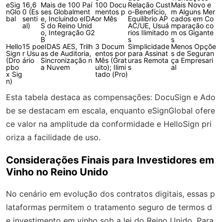
eSig
16,6
Mais de 100 Paí
100 Docu
Relação Cust
Mais Novo e
nGlo
0 (Es
ses Globalment
mentos p
o-Benefício,
m Alguns Mer
bal
senti
e, Incluindo eIDA
or Mês
Equilíbrio AP
cados em Co
al)
S do Reino Unid
AC/UE, Usuá
mparação co
o, Integração G2
rios Ilimitado
m os Gigante
B
s
s
Hello
15 po
eIDAS AES, Trilh
3 Docum
Simplicidade
Menos Opçõe
Sign
r Usu
as de Auditoria,
entos por
para Assinat
s de Seguran
(Dro
ário
Sincronização n
Mês (Grat
uras Remota
ça Empresari
pbo
a Nuvem
uito); Ilimi
s
al
x Sig
tado (Pro)
n)
Esta tabela destaca as compensações: DocuSign e Ado
be se destacam em escala, enquanto eSignGlobal ofere
ce valor na amplitude da conformidade e HelloSign pri
oriza a facilidade de uso.
Considerações Finais para Investidores em
Vinho no Reino Unido
No cenário em evolução dos contratos digitais, essas p
lataformas permitem o tratamento seguro de termos d
e investimento em vinho sob a lei do Reino Unido. Para