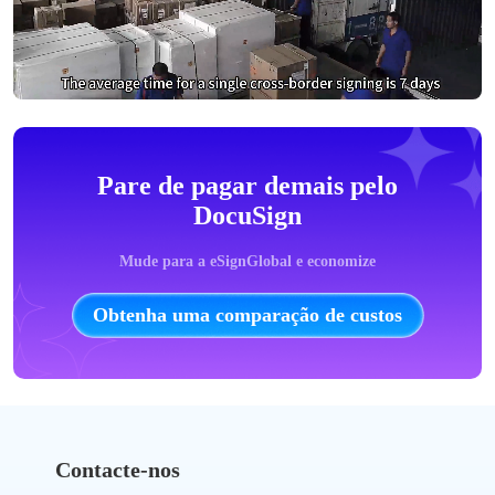
Pare de pagar demais pelo
DocuSign
Mude para a eSignGlobal e economize
Obtenha uma comparação de custos
Contacte-nos