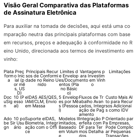
Visão Geral Comparativa das Plataformas
de Assinatura Eletrônica
Para auxiliar na tomada de decisões, aqui está uma co
mparação neutra das principais plataformas com base
em recursos, preços e adequação à conformidade no R
eino Unido, direcionada aos termos de investimento em
vinho:
Plata
Preç
Principais Recur
Limites d
Vantagens p
Limitações
form
o Inic
sos de Conformi
e Envelop
ara Investim
a
ial (p
dade no Reino U
es/Docum
ento em Vinh
or mê
nido
entos (Pla
o
s, US
no Básic
D)
o)
Doc
10 (P
eIDAS AES/QES,
5 Envelop
Fluxos de Tr
Custo Mais Al
uSig
esso
IAM/CLM, Envio
es por Mê
abalho Avan
to para Recur
n
al)
em Massa
s (Pessoa
çados, Integr
sos Adicionai
l)
ação de Pag
s como IDV
amento
Ado
10 po
Suporte eIDAS,
Modelos Il
Integração P
Orientado par
be Si
r Usu
Biometria, Integr
imitados,
erfeita com P
a Empresas,
gn
ário
ação com o Offi
Baseado
DF para Ter
Pode Complic
ce
em Volum
mos Detalha
ar Pequenas
e
dos
Transações