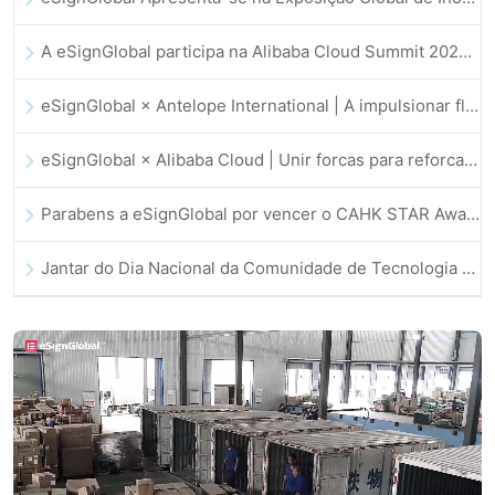
A eSignGlobal participa na Alibaba Cloud Summit 2025 em Hong Kong, impulsionando a inovação na cloud orientada por IA e a confiança digital
eSignGlobal × Antelope International | A impulsionar fluxos de trabalho digitais seguros e orientados por IA
eSignGlobal × Alibaba Cloud | Unir forcas para reforcar a confianca digital global no setor fintech
Parabens a eSignGlobal por vencer o CAHK STAR Award 2025!
Jantar do Dia Nacional da Comunidade de Tecnologia e Inovacao de Hong Kong