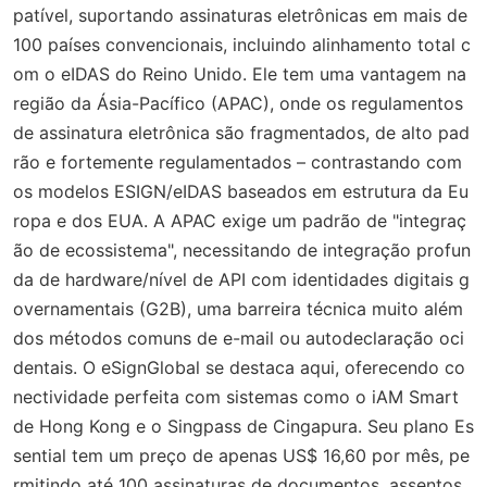
patível, suportando assinaturas eletrônicas em mais de
100 países convencionais, incluindo alinhamento total c
om o eIDAS do Reino Unido. Ele tem uma vantagem na
região da Ásia-Pacífico (APAC), onde os regulamentos
de assinatura eletrônica são fragmentados, de alto pad
rão e fortemente regulamentados – contrastando com
os modelos ESIGN/eIDAS baseados em estrutura da Eu
ropa e dos EUA. A APAC exige um padrão de "integraç
ão de ecossistema", necessitando de integração profun
da de hardware/nível de API com identidades digitais g
overnamentais (G2B), uma barreira técnica muito além
dos métodos comuns de e-mail ou autodeclaração oci
dentais. O eSignGlobal se destaca aqui, oferecendo co
nectividade perfeita com sistemas como o iAM Smart
de Hong Kong e o Singpass de Cingapura. Seu plano Es
sential tem um preço de apenas US$ 16,60 por mês, pe
rmitindo até 100 assinaturas de documentos, assentos