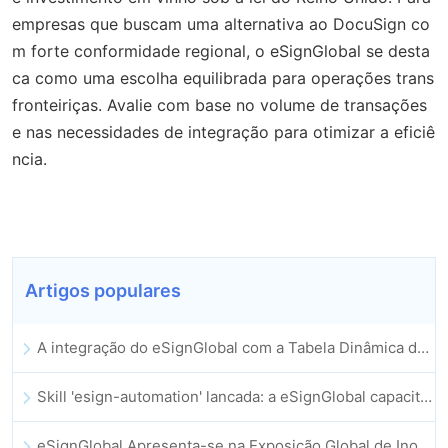
empresas que buscam uma alternativa ao DocuSign co
m forte conformidade regional, o eSignGlobal se desta
ca como uma escolha equilibrada para operações trans
fronteiriças. Avalie com base no volume de transações
e nas necessidades de integração para otimizar a eficiê
ncia.
Artigos populares
A integração do eSignGlobal com a Tabela Dinâmica do Lark é oficialmente lançada: assinatura e arquivamento automatizados de contratos eletrónicos
Skill 'esign-automation' lancada: a eSignGlobal capacita a OpenClaw com assinaturas eletrónicas automatizadas
eSignGlobal Apresenta-se na Exposição Global de Inovação GIS 2025