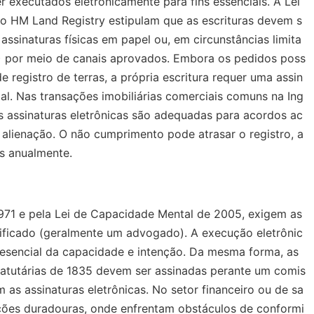
 executados eletronicamente para fins essenciais. A Lei
do HM Land Registry estipulam que as escrituras devem s
ssinaturas físicas em papel ou, em circunstâncias limita
ES) por meio de canais aprovados. Embora os pedidos poss
 registro de terras, a própria escritura requer uma assin
gal. Nas transações imobiliárias comerciais comuns na Ing
as assinaturas eletrônicas são adequadas para acordos ac
alienação. O não cumprimento pode atrasar o registro, a
s anualmente.
1971 e pela Lei de Capacidade Mental de 2005, exigem as
lificado (geralmente um advogado). A execução eletrônic
resencial da capacidade e intenção. Da mesma forma, as
statutárias de 1835 devem ser assinadas perante um comis
 as assinaturas eletrônicas. No setor financeiro ou de sa
ões duradouras, onde enfrentam obstáculos de conformi