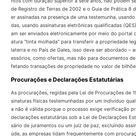
ntos com duração superior a sete anos, não podem ser
de Registro de Terras de 2002 e o Guia de Prática 8 
er assinadas na presença de uma testemunha, usando a
das, usando assinaturas eletrônicas qualificadas (Q
am ser enviados eletronicamente por meio do portal de
atura "tinta molhada" para transferir a propriedade le
laterra e no País de Gales, isso deve ser abordado – 
essórios, como ofertas, mas não para documentos de 
fetando transações de propriedade no valor de bilhõe
Procurações e Declarações Estatutárias
As procurações, regidas pela Lei de Procurações de 
sinaturas físicas testemunhadas por um indivíduo qua
a não é válida porque o processo exige verificação p
declarações estatutárias sob a Lei de Declarações E
sário de juramentos ou um juiz de paz, excluindo assim
úde, as empresas lidam frequentemente com procuraç