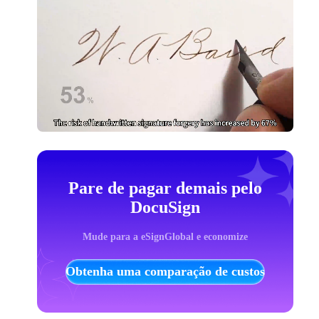
Pare de pagar demais pelo
DocuSign
Mude para a eSignGlobal e economize
Obtenha uma comparação de custos