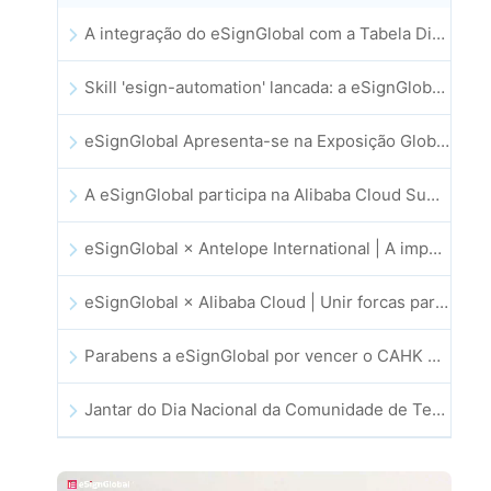
A integração do eSignGlobal com a Tabela Dinâmica do Lark é oficialmente lançada: assinatura e arquivamento automatizados de contratos eletrónicos
Skill 'esign-automation' lancada: a eSignGlobal capacita a OpenClaw com assinaturas eletrónicas automatizadas
eSignGlobal Apresenta-se na Exposição Global de Inovação GIS 2025
A eSignGlobal participa na Alibaba Cloud Summit 2025 em Hong Kong, impulsionando a inovação na cloud orientada por IA e a confiança digital
eSignGlobal × Antelope International | A impulsionar fluxos de trabalho digitais seguros e orientados por IA
eSignGlobal × Alibaba Cloud | Unir forcas para reforcar a confianca digital global no setor fintech
Parabens a eSignGlobal por vencer o CAHK STAR Award 2025!
Jantar do Dia Nacional da Comunidade de Tecnologia e Inovacao de Hong Kong