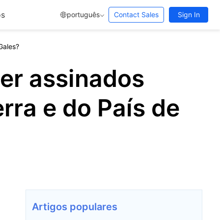
os
português
Contact Sales
Sign In
Gales?
er assinados
erra e do País de
Artigos populares