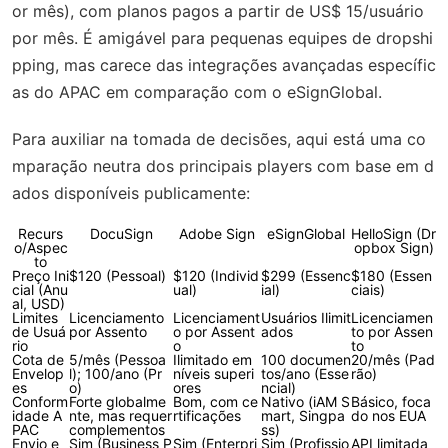
or mês), com planos pagos a partir de US$ 15/usuário
por mês. É amigável para pequenas equipes de dropshi
pping, mas carece das integrações avançadas específic
as do APAC em comparação com o eSignGlobal.
Para auxiliar na tomada de decisões, aqui está uma co
mparação neutra dos principais players com base em d
ados disponíveis publicamente:
Recurs
DocuSign
Adobe Sign
eSignGlobal
HelloSign (Dr
o/Aspec
opbox Sign)
to
Preço Ini
$120 (Pessoal)
$120 (Individ
$299 (Essenc
$180 (Essen
cial (Anu
ual)
ial)
ciais)
al, USD)
Limites
Licenciamento
Licenciament
Usuários Ilimit
Licenciamen
de Usuá
por Assento
o por Assent
ados
to por Assen
rio
o
to
Cota de
5/mês (Pessoa
Ilimitado em
100 documen
20/mês (Pad
Envelop
l); 100/ano (Pr
níveis superi
tos/ano (Esse
rão)
es
o)
ores
ncial)
Conform
Forte globalme
Bom, com ce
Nativo (iAM S
Básico, foca
idade A
nte, mas requer
rtificações
mart, Singpa
do nos EUA
PAC
complementos
ss)
Envio e
Sim (Business P
Sim (Enterpri
Sim (Profissio
API limitada