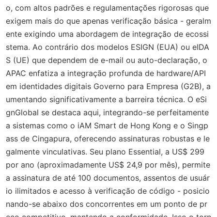
o, com altos padrões e regulamentações rigorosas que
exigem mais do que apenas verificação básica - geralm
ente exigindo uma abordagem de integração de ecossi
stema. Ao contrário dos modelos ESIGN (EUA) ou eIDA
S (UE) que dependem de e-mail ou auto-declaração, o
APAC enfatiza a integração profunda de hardware/API
em identidades digitais Governo para Empresa (G2B), a
umentando significativamente a barreira técnica. O eSi
gnGlobal se destaca aqui, integrando-se perfeitamente
a sistemas como o iAM Smart de Hong Kong e o Singp
ass de Cingapura, oferecendo assinaturas robustas e le
galmente vinculativas. Seu plano Essential, a US$ 299
por ano (aproximadamente US$ 24,9 por mês), permite
a assinatura de até 100 documentos, assentos de usuár
io ilimitados e acesso à verificação de código - posicio
nando-se abaixo dos concorrentes em um ponto de pr
eço competitivo, mantendo a conformidade. Isso o torn