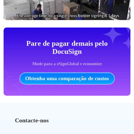
Pare de pagar demais pelo
DocuSign
Mude para a eSignGlobal e economize
Obtenha uma comparação de custos
Contacte-nos