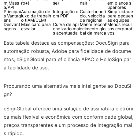
m Mass
ro+)
se)
nal)
em planos s
a/API
uperiores
Principai
Automação de f
Integração c
Custo-benefí
Simplicidade
s Vantag
luxo de trabalh
om PDF
cio, velocida
para pequen
ens
o (IAM/CLM)
de regional
as equipes
Desvant
Mais caro para
Curva de apr
Menor reconh
Menos recur
agens
escalar
endizado mai
ecimento glo
sos corporati
s acentuada
bal da marca
vos
Esta tabela destaca as compensações: DocuSign para
automação robusta, Adobe para fidelidade de docume
ntos, eSignGlobal para eficiência APAC e HelloSign par
a facilidade de uso.
Procurando uma alternativa mais inteligente ao DocuSi
gn?
eSignGlobal
oferece uma solução de assinatura eletrôni
ca mais flexível e econômica com
conformidade global
,
preços transparentes e um processo de integração mai
s rápido.