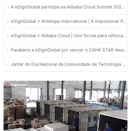
A eSignGlobal participa na Alibaba Cloud Summit 2025 em Hong Kong, impulsionando a inovação na cloud orientada por IA e a confiança digital
eSignGlobal × Antelope International | A impulsionar fluxos de trabalho digitais seguros e orientados por IA
eSignGlobal × Alibaba Cloud | Unir forcas para reforcar a confianca digital global no setor fintech
Parabens a eSignGlobal por vencer o CAHK STAR Award 2025!
Jantar do Dia Nacional da Comunidade de Tecnologia e Inovacao de Hong Kong