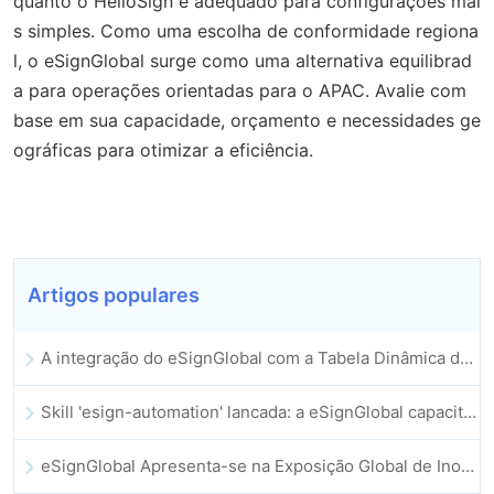
quanto o HelloSign é adequado para configurações mai
s simples. Como uma escolha de conformidade regiona
l, o eSignGlobal surge como uma alternativa equilibrad
a para operações orientadas para o APAC. Avalie com
base em sua capacidade, orçamento e necessidades ge
ográficas para otimizar a eficiência.
Artigos populares
A integração do eSignGlobal com a Tabela Dinâmica do Lark é oficialmente lançada: assinatura e arquivamento automatizados de contratos eletrónicos
Skill 'esign-automation' lancada: a eSignGlobal capacita a OpenClaw com assinaturas eletrónicas automatizadas
eSignGlobal Apresenta-se na Exposição Global de Inovação GIS 2025