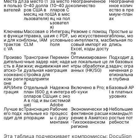
Места дл
За место (1
За место
Неограниченное
Неограниче
я пользо
0–40 долла
(10–40 до
количество
нное колич
вателей
ров США в
лларов С
ество в пре
месяц на по
ША в мес
миум-план
льзователя)
яц на пол
ах
ьзовател
я)
Ключевы
Массовая о
Интеграц
Резюме с помощ
Простые ш
е функци
тправка, ша
ия с PDF,
ью искусственног
аблоны, мо
и для кон
блоны, IAM
условные
о интеллекта, мас
бильная по
трактов
CLM
поля
совый импорт из
дпись
с VA
Excel, коды досту
па
Произво
Трансграни
Перемен
Оптимизированн
Подходит д
дительно
чные задер
ная; наде
ые локальные це
ля базовых
сть в Ази
жки; индиви
жная инт
нтры обработки д
задач; огра
атско-Ти
дуальная на
еграция
анных (HK/SG)
ниченная р
хоокеанс
стройка для
егиональна
ком реги
предприяти
я глубина
оне
й
API/Инте
Отдельный
Надежна
Включено в Pro; в
Базовый AP
грация
план (600 д
я интегра
еб-хуки
I в платных
олларов СШ
ция с эко
уровнях
А в год и вы
системой
ше)
Adobe
Лучше вс
Транснацио
Рабочие
Экономически эф
Небольшие
его подх
нальные ко
процесс
фективное расши
команды/п
одит для
рпорации
ы с доку
рение в Азиатско
ростые пот
ментами
-Тихоокеанском
ребности
регионе
Эта таблица подчеркивает компромиссы: DocuSign