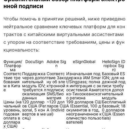
нной подписи
Чтобы помочь в принятии решений, ниже приведено
нейтральное сравнение ключевых платформ для кон
трактов с китайскими виртуальными ассистентами
с упором на соответствие требованиям, цены и фун
кциональность:
Функция/
DocuSign
Adobe Sig
eSignGlobal
HelloSign (D
Платфор
n
ropbox Sig
ма
n)
Соответс
Поддержка
Соответс
Изначальная под
Базовый ES
твие тре
через допол
твие Зако
держка iAM Smar
IGN; для на
бования
нительный
ну об эле
t/Singpass; полна
дежной под
м в Кита
модуль IDV;
ктронной
я интеграция с эк
писи требу
е
требуется л
подписи;
осистемой Азиатс
ется допол
окализация
SMS/био
ко-Тихоокеанског
нительный
данных
метрия
о региона
модуль
Цены (на
120 доллар
~120 дол
199 долларов СШ
Бесплатный
чальный
ов США (Per
ларов СШ
А (Essential, 100 д
базовый; 18
уровень,
sonal, 5 кон
А (Individ
окументов в год,
0 долларов
годовая
вертов в ме
ual)
неограниченное к
США (Essen
оплата в
сяц)
оличество пользо
tials)
доллара
вателей)
х США)