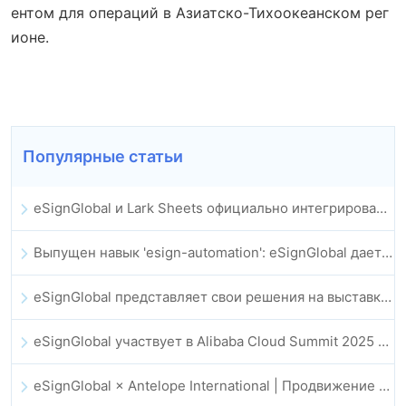
ентом для операций в Азиатско-Тихоокеанском рег
ионе.
Популярные статьи
eSignGlobal и Lark Sheets официально интегрированы: полная автоматизация подписания и архивирования электронных контрактов
Выпущен навык 'esign-automation': eSignGlobal дает OpenClaw возможность автоматизировать электронные подписи
eSignGlobal представляет свои решения на выставке GIS Global Innovation Expo 2025
eSignGlobal участвует в Alibaba Cloud Summit 2025 в Гонконге, продвигая облачные инновации на базе ИИ и цифровое доверие
eSignGlobal × Antelope International | Продвижение безопасных цифровых рабочих процессов на базе ИИ