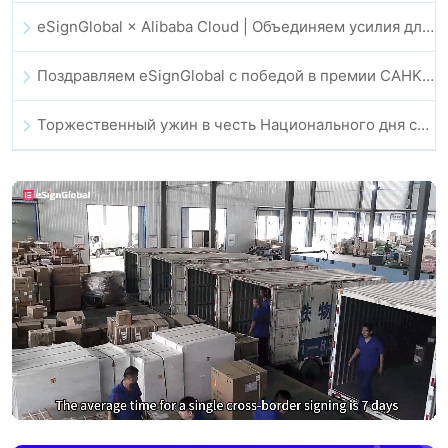
eSignGlobal × Alibaba Cloud | Объединяем усилия для укрепления глобального цифрового доверия в финтехе
Поздравляем eSignGlobal с победой в премии CAHK STAR Award 2025!
Торжественный ужин в честь Национального дня сообщества технологий и инноваций Гонконга