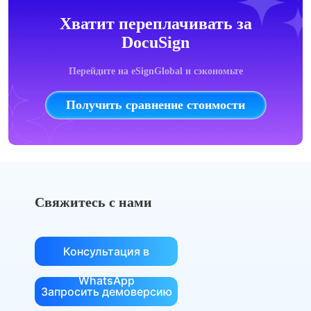
Хватит переплачивать за
DocuSign
Перейдите на eSignGlobal и сэкономьте
Получить сравнение стоимости
Свяжитесь с нами
Консультация в
WhatsApp
Запросить демоверсию