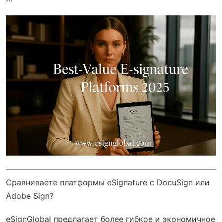
Сравниваете платформы eSignature с DocuSign или
Adobe Sign?
eSignGlobal
предлагает более гибкое и экономичное