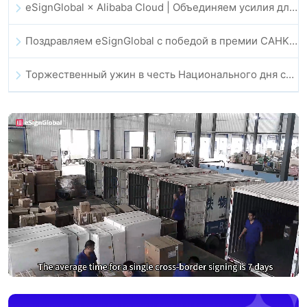
eSignGlobal × Alibaba Cloud | Объединяем усилия для укрепления глобального цифрового доверия в финтехе
Поздравляем eSignGlobal с победой в премии CAHK STAR Award 2025!
Торжественный ужин в честь Национального дня сообщества технологий и инноваций Гонконга