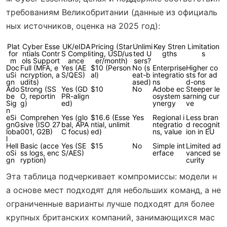
требованиям Великобритании (данные из официаль
ных источников, оценка на 2025 год):
Plat
Cyber Esse
UK/eIDA
Pricing (Star
Unlimi
Key Stren
Limitation
for
ntials Contr
S Compli
ting, USD/us
ted U
gths
s
m
ols Support
ance
er/month)
sers?
Doc
Full (MFA, e
Yes (AE
$10 (Person
No (s
Enterprise
Higher co
uSi
ncryption, a
S/QES)
al)
eat-b
integratio
sts for ad
gn
udits)
ased)
ns
d-ons
Ado
Strong (SS
Yes (GD
$10
No
Adobe ec
Steeper le
be
O, reportin
PR-align
osystem s
arning cur
Sig
g)
ed)
ynergy
ve
n
eSi
Comprehen
Yes (glo
$16.6 (Esse
Yes
Regional i
Less bran
gnG
sive (ISO 27
bal, APA
ntial, unlimit
ntegratio
d recognit
loba
001, G2B)
C focus)
ed)
ns, value
ion in EU
l
Hell
Basic (acce
Yes (SE
$15
No
Simple int
Limited ad
oSi
ss logs, enc
S/AES)
erface
vanced se
gn
ryption)
curity
Эта таблица подчеркивает компромиссы: модели н
а основе мест подходят для небольших команд, а не
ограниченные варианты лучше подходят для более
крупных британских компаний, занимающихся мас